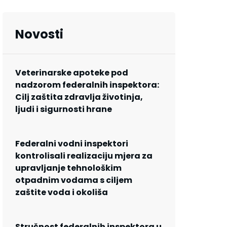
Novosti
Veterinarske apoteke pod
nadzorom federalnih inspektora:
Cilj zaštita zdravlja životinja,
ljudi i sigurnosti hrane
Federalni vodni inspektori
kontrolisali realizaciju mjera za
upravljanje tehnološkim
otpadnim vodama s ciljem
zaštite voda i okoliša
Stručnost federalnih inspektora u