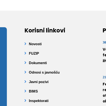
Korisni linkovi
P
30
Novosti
V
FUZIP
f
ž
Dokumenti
Odnosi s javnošću
21
Javni pozivi
F
r
BIMS
o
Inspektorati
o