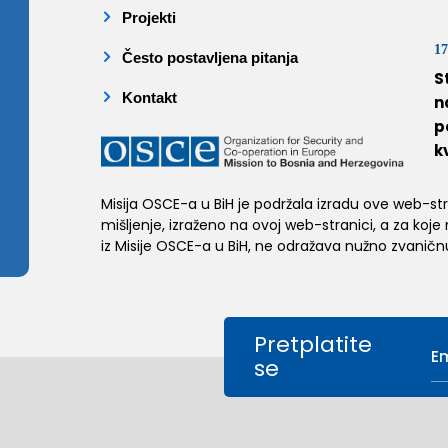
Projekti
17
Često postavljena pitanja
S
Kontakt
n
p
k
Misija OSCE-a u BiH je podržala izradu ove web-stran
mišljenje, izraženo na ovoj web-stranici, a za koje
iz Misije OSCE-a u BiH, ne odražava nužno zvaničnu
Pretplatite
se