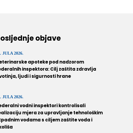
osljednje objave
. JULA 2026.
eterinarske apoteke pod nadzorom
ederalnih inspektora: Cilj zaštita zdravlja
ivotinja, ljudi i sigurnosti hrane
. JULA 2026.
ederalni vodni inspektori kontrolisali
ealizaciju mjera za upravljanje tehnološkim
tpadnim vodama s ciljem zaštite voda i
koliša