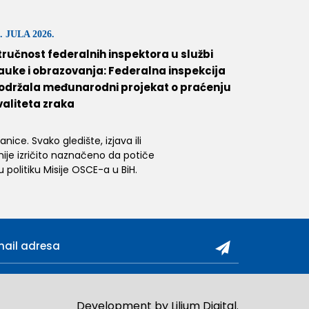
. JULA 2026.
tručnost federalnih inspektora u službi
auke i obrazovanja: Federalna inspekcija
održala međunarodni projekat o praćenju
valiteta zraka
ice. Svako gledište, izjava ili
 nije izričito naznačeno da potiče
 politiku Misije OSCE-a u BiH.
Development by
Lilium Digital
.