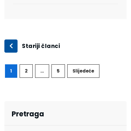
Stariji članci
1
2
…
5
Slijedeće
Pretraga