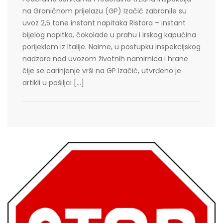
na Graničnom prijelazu (GP) Izačić zabranile su
uvoz 2,5 tone instant napitaka Ristora – instant
bijelog napitka, čokolade u prahu i irskog kapućina
porijeklom iz Italije. Naime, u postupku inspekcijskog
nadzora nad uvozom životnih namirnica i hrane
čije se carinjenje vrši na GP Izačić, utvrđeno je
artikli u pošiljci […]