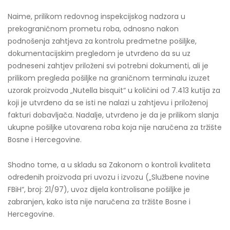
Naime, prilikom redovnog inspekcijskog nadzora u
prekograničnom prometu roba, odnosno nakon
podnošenja zahtjeva za kontrolu predmetne pošiljke,
dokumentacijskim pregledom je utvrđeno da su uz
podneseni zahtjev priloženi svi potrebni dokumenti, ali je
prilikom pregleda pošiljke na graničnom terminalu izuzet
uzorak proizvoda „Nutella bisquit“ u količini od 7.413 kutija za
koji je utvrđeno da se isti ne nalazi u zahtjevu i priloženoj
fakturi dobavljača. Nadalje, utvrđeno je da je prilikom slanja
ukupne pošiljke utovarena roba koja nije naručena za tržište
Bosne i Hercegovine.
Shodno tome, a u skladu sa Zakonom o kontroli kvaliteta
određenih proizvoda pri uvozu i izvozu („Službene novine
FBiH“, broj: 21/97), uvoz dijela kontrolisane pošiljke je
zabranjen, kako ista nije naručena za tržište Bosne i
Hercegovine.