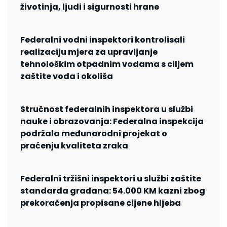
životinja, ljudi i sigurnosti hrane
Federalni vodni inspektori kontrolisali
realizaciju mjera za upravljanje
tehnološkim otpadnim vodama s ciljem
zaštite voda i okoliša
Stručnost federalnih inspektora u službi
nauke i obrazovanja: Federalna inspekcija
podržala međunarodni projekat o
praćenju kvaliteta zraka
Federalni tržišni inspektori u službi zaštite
standarda građana: 54.000 KM kazni zbog
prekoračenja propisane cijene hljeba