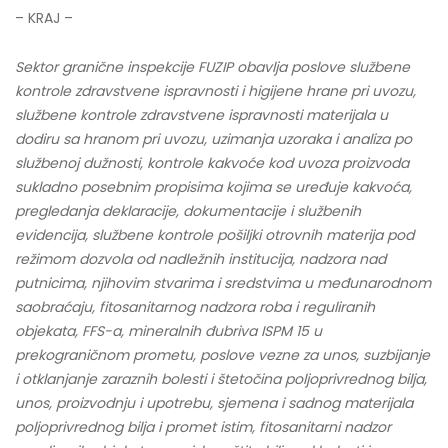
– KRAJ –
Sektor granične inspekcije FUZIP obavlja poslove službene
kontrole zdravstvene ispravnosti i higijene hrane pri uvozu,
službene kontrole zdravstvene ispravnosti materijala u
dodiru sa hranom pri uvozu, uzimanja uzoraka i analiza po
službenoj dužnosti, kontrole kakvoće kod uvoza proizvoda
sukladno posebnim propisima kojima se uređuje kakvoća,
pregledanja deklaracije, dokumentacije i službenih
evidencija, službene kontrole pošiljki otrovnih materija pod
režimom dozvola od nadležnih institucija, nadzora nad
putnicima, njihovim stvarima i sredstvima u međunarodnom
saobraćaju, fitosanitarnog nadzora roba i reguliranih
objekata, FFS-a, mineralnih đubriva ISPM 15 u
prekograničnom prometu, poslove vezne za unos, suzbijanje
i otklanjanje zaraznih bolesti i štetočina poljoprivrednog bilja,
unos, proizvodnju i upotrebu, sjemena i sadnog materijala
poljoprivrednog bilja i promet istim, fitosanitarni nadzor