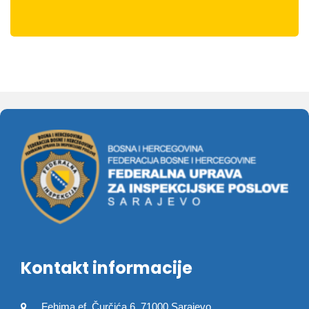
Kontakt informacije
Fehima ef. Čurčića 6, 71000 Sarajevo