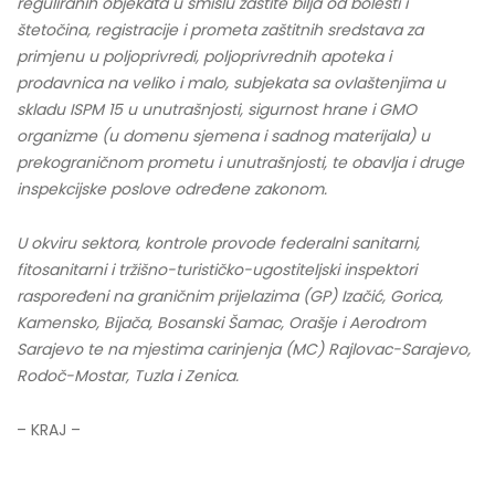
reguliranih objekata u smislu zaštite bilja od bolesti i
štetočina, registracije i prometa zaštitnih sredstava za
primjenu u poljoprivredi, poljoprivrednih apoteka i
prodavnica na veliko i malo, subjekata sa ovlaštenjima u
skladu ISPM 15 u unutrašnjosti, sigurnost hrane i GMO
organizme (u domenu sjemena i sadnog materijala) u
prekograničnom prometu i unutrašnjosti, te obavlja i druge
inspekcijske poslove određene zakonom.
U okviru sektora, kontrole provode federalni sanitarni,
fitosanitarni i tržišno-turističko-ugostiteljski inspektori
raspoređeni na graničnim prijelazima (GP) Izačić, Gorica,
Kamensko, Bijača, Bosanski Šamac, Orašje i Aerodrom
Sarajevo te na mjestima carinjenja (MC) Rajlovac-Sarajevo,
Rodoč-Mostar, Tuzla i Zenica.
– KRAJ –