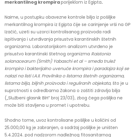
merkantilnog krompira
porijeklom iz Egipta
.
Naime, u postupku obavezne kontrole bilja iz pošiljke
merkantilnog krompira iz Egipta čije se carinjenje vrši na GP
Izačić, uzeti su uzorci kontrolisanog proizvoda radi
ispitivanja i utvrđivanja prisustva karantinskih štetnih
organizama. Laboratorijskom analizom utvrđeno je
prisustvo karantinski štetnog organizma
Raistonia
solanacearum (Smith) Yabaschi et al – smeđa trulež
krompira i bakterijalno uvenuće krompira i paradajza koji se
nalazi na listi I.A.II. Pravilnika o listama štetnih organizama,
listama bilja, biljnih proizvoda i reguliranih objekata,
što je u
suprotnosti s odredbama Zakona o zaštiti zdravlja bilja
(„Službeni glasnik BiH“ broj 23/03), zbog čega pošiljka ne
može biti stavljena u promet i upotrebu.
Shodno tome, uvoz kontrolisane pošiljke u količini od
25.000,00 kg je zabranjen, a sadržaj pošiljke je uništen
5.4.2024. pod nadzorom nadležnog fitosanitarnog