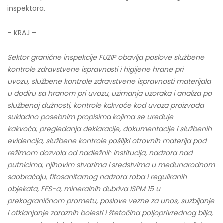
inspektora.
– KRAJ –
Sektor granične inspekcije FUZIP obavlja poslove službene
kontrole zdravstvene ispravnosti i higijene hrane pri
uvozu, službene kontrole zdravstvene ispravnosti materijala
u dodiru sa hranom pri uvozu, uzimanja uzoraka i analiza po
službenoj dužnosti, kontrole kakvoće kod uvoza proizvoda
sukladno posebnim propisima kojima se uređuje
kakvoća, pregledanja deklaracije, dokumentacije i službenih
evidencija, službene kontrole pošiljki otrovnih materija pod
režimom dozvola od nadležnih institucija, nadzora nad
putnicima, njihovim stvarima i sredstvima u međunarodnom
saobraćaju, fitosanitarnog nadzora roba i reguliranih
objekata, FFS-a, mineralnih đubriva ISPM 15 u
prekograničnom prometu, poslove vezne za unos, suzbijanje
i otklanjanje zaraznih bolesti i štetočina poljoprivrednog bilja,