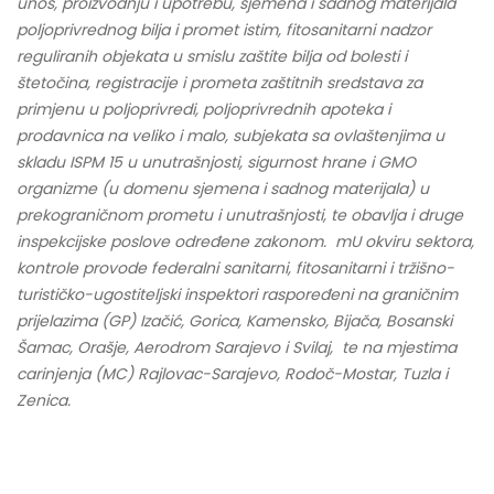
unos, proizvodnju i upotrebu, sjemena i sadnog materijala
poljoprivrednog bilja i promet istim, fitosanitarni nadzor
reguliranih objekata u smislu zaštite bilja od bolesti i
štetočina, registracije i prometa zaštitnih sredstava za
primjenu u poljoprivredi, poljoprivrednih apoteka i
prodavnica na veliko i malo, subjekata sa ovlaštenjima u
skladu ISPM 15 u unutrašnjosti, sigurnost hrane i GMO
organizme (u domenu sjemena i sadnog materijala) u
prekograničnom prometu i unutrašnjosti, te obavlja i druge
inspekcijske poslove određene zakonom. mU okviru sektora,
kontrole provode federalni sanitarni, fitosanitarni i tržišno-
turističko-ugostiteljski inspektori raspoređeni na graničnim
prijelazima (GP) Izačić, Gorica, Kamensko, Bijača, Bosanski
Šamac, Orašje, Aerodrom Sarajevo i Svilaj, te na mjestima
carinjenja (MC) Rajlovac-Sarajevo, Rodoč-Mostar, Tuzla i
Zenica.