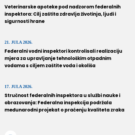
Veterinarske apoteke pod nadzorom federalnih
inspektora: Cilj zaštita zdravlja životinja, ljudi i
sigurnosti hrane
21. JULA 2026.
Federalni vodni inspektori kontrolisali realizaciju
mjera za upravljanje tehnološkim otpadnim
vodama s ciljem zaštite voda i okoliša
17. JULA 2026.
Stručnost federalnih inspektora u službi nauke i
obrazovanja: Federalna inspekcija podržala
međunarodni projekat o praćenju kvaliteta zraka