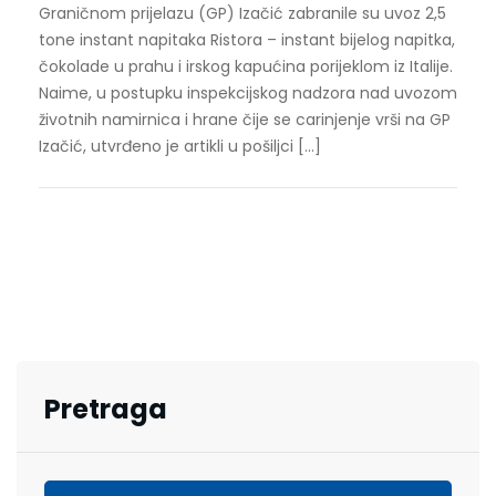
Graničnom prijelazu (GP) Izačić zabranile su uvoz 2,5
tone instant napitaka Ristora – instant bijelog napitka,
čokolade u prahu i irskog kapućina porijeklom iz Italije.
Naime, u postupku inspekcijskog nadzora nad uvozom
životnih namirnica i hrane čije se carinjenje vrši na GP
Izačić, utvrđeno je artikli u pošiljci […]
Pretraga