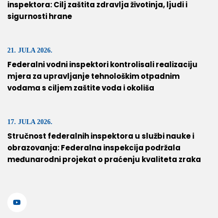
inspektora: Cilj zaštita zdravlja životinja, ljudi i
sigurnosti hrane
21. JULA 2026.
Federalni vodni inspektori kontrolisali realizaciju
mjera za upravljanje tehnološkim otpadnim
vodama s ciljem zaštite voda i okoliša
17. JULA 2026.
Stručnost federalnih inspektora u službi nauke i
obrazovanja: Federalna inspekcija podržala
međunarodni projekat o praćenju kvaliteta zraka