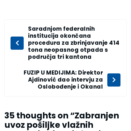
Saradnjom federalnih
institucija okončana
procedura za zbrinjavanje 414
tona neopasnog otpada s
područja tri kantona
FUZIP U MEDIJIMA: Direktor
Ajdinović dao intervju za
Oslobođenje i Okanal
35 thoughts on “
Zabranjen
uvoz pošiljke vlažnih