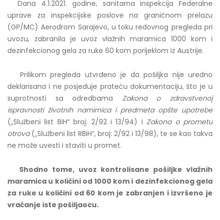
Dana 4.1.2021. godine, sanitarna inspekcija Federalne
uprave za inspekcijske poslove na graničnom prelazu
(GP/MC) Aerodrom Sarajevo, u
toku redovnog pregleda pri
uvozu, zabranila je uvoz vlažnih maramica 1000 kom i
dezinfekcionog gela za ruke 60 kom porijeklom iz Austrije.
Prilikom pregleda utvrđeno je da pošiljka nije uredno
deklarisana i ne posjeduje prateću dokumentaciju, što je u
suprotnosti sa odredbama
Zakona o zdravstvenoj
ispravnosti životnih namirnica i predmeta opšte upotrebe
(„Službeni list BiH“ broj: 2/92 i 13/94) i
Zakona o prometu
otrova
(„Službeni list RBiH“, broj: 2/92 i 13/98), te se kao takva
ne može uvesti i staviti u promet.
Shodno tome, uvoz kontrolisane pošiljke vlažnih
maramica u količini od 1000 kom i dezinfekcionog gela
za ruke u količini od 60 kom je zabranjen i izvršeno je
vraćanje iste pošiljaocu.