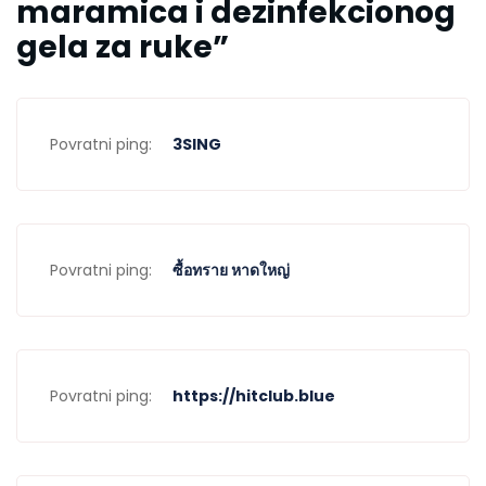
maramica i dezinfekcionog
gela za ruke
”
Povratni ping:
3SING
Povratni ping:
ซื้อทราย หาดใหญ่
Povratni ping:
https://hitclub.blue