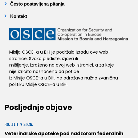
Često postavljena pitanja
Kontakt
Misija OSCE-a u BiH je podržala izradu ove web-
stranice. Svako gledište, izjava ili
mišljenje, izraženo na ovoj web-stranici, a za koje
nije izričito naznačeno da potiče
iz Misije OSCE-a u BiH, ne odražava nužno zvaničnu
politiku Misije OSCE-a u BiH.
Posljednje objave
30. JULA 2026.
Veterinarske apoteke pod nadzorom federalnih