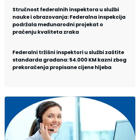
Stručnost federalnih inspektora u službi
nauke i obrazovanja: Federalna inspekcija
podržala međunarodni projekat o
praćenju kvaliteta zraka
Federalni tržišni inspektori u službi zaštite
standarda građana: 54.000 KM kazni zbog
prekoračenja propisane cijene hljeba