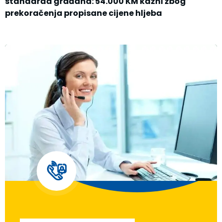
standarda građana: 54.000 KM kazni zbog
prekoračenja propisane cijene hljeba