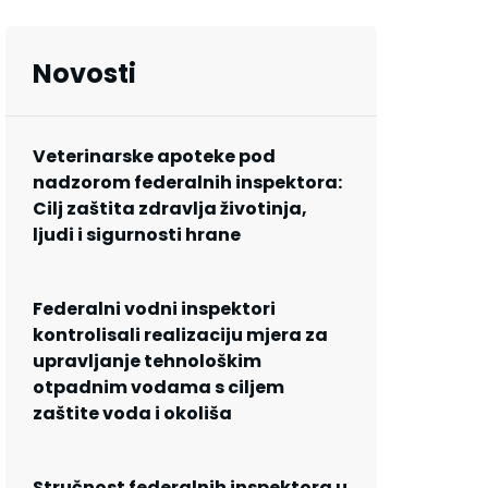
Novosti
Veterinarske apoteke pod
nadzorom federalnih inspektora:
Cilj zaštita zdravlja životinja,
ljudi i sigurnosti hrane
Federalni vodni inspektori
kontrolisali realizaciju mjera za
upravljanje tehnološkim
otpadnim vodama s ciljem
zaštite voda i okoliša
Stručnost federalnih inspektora u