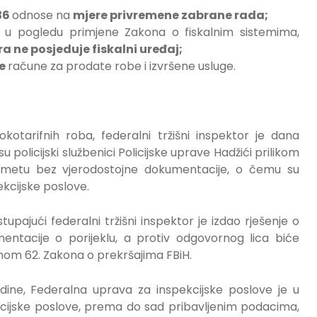
36
odnose na
mjere privremene zabrane rada;
a u pogledu primjene Zakona o fiskalnim sistemima,
a ne posjeduje fiskalni uređaj;
ne
račune za prodate robe i izvršene usluge.
kotarifnih roba, federalni tržišni inspektor je dana
su policijski službenici Policijske uprave Hadžići prilikom
rometu bez vjerodostojne dokumentacije, o čemu su
ekcijske poslove.
pajući federalni tržišni inspektor je izdao rješenje o
tacije o porijeklu, a protiv odgovornog lica biće
nom 62. Zakona o prekršajima FBiH.
dine, Federalna uprava za inspekcijske poslove je u
cijske poslove, prema do sad pribavljenim podacima,