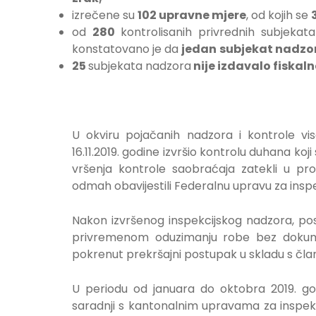
izrečene su
102 upravne mjere
, od kojih se
od
280
kontrolisanih privrednih subjekat
konstatovano je da
jedan
subjekat nadzor
25
subjekata nadzora
nije izdavalo fiskal
U okviru pojačanih nadzora i kontrole viso
16.11.2019. godine izvršio kontrolu duhana koji 
vršenja kontrole saobraćaja zatekli u p
odmah obavijestili Federalnu upravu za insp
Nakon izvršenog inspekcijskog nadzora, postu
privremenom oduzimanju robe bez dokumen
pokrenut prekršajni postupak u skladu s čla
U periodu od januara do oktobra 2019. go
saradnji s kantonalnim upravama za inspek