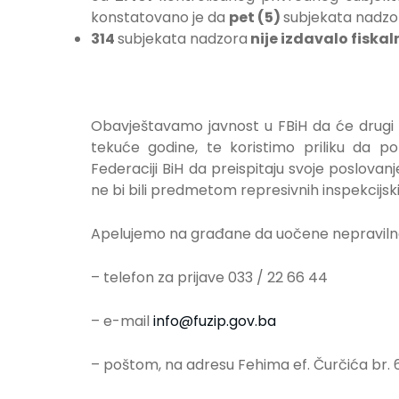
konstatovano je da
pet (5)
subjekata nadzo
314
subjekata nadzora
nije izdavalo fiska
Obavještavamo javnost u FBiH da će drugi ci
tekuće godine, te koristimo priliku da 
Federaciji BiH da preispitaju svoje poslova
ne bi bili predmetom represivnih inspekcijsk
Apelujemo na građane da uočene nepravilnos
– telefon za prijave 033 / 22 66 44
– e-mail
info@fuzip.gov.ba
– poštom, na adresu Fehima ef. Čurčića br. 6