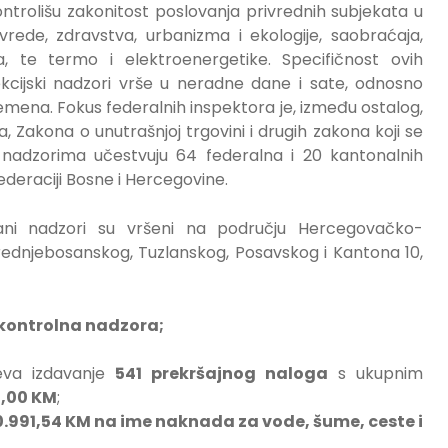
kontrolišu zakonitost poslovanja privrednih subjekata u
ivrede, zdravstva, urbanizma i ekologije, saobraćaja,
a, te termo i elektroenergetike. Specifičnost ovih
pekcijski nadzori vrše u neradne dane i sate, odnosno
mena. Fokus federalnih inspektora je, između ostalog,
 Zakona o unutrašnjoj trgovini i drugih zakona koji se
 U nadzorima učestvuju 64 federalna i 20 kantonalnih
deraciji Bosne i Hercegovine.
ačani nadzori su vršeni na području Hercegovačko-
dnjebosanskog, Tuzlanskog, Posavskog i Kantona 10,
kontrolna nadzora;
eva izdavanje
541 prekršajnog naloga
s ukupnim
4,00 KM
;
.991,54 KM
na ime
naknada za vode, šume, ceste i