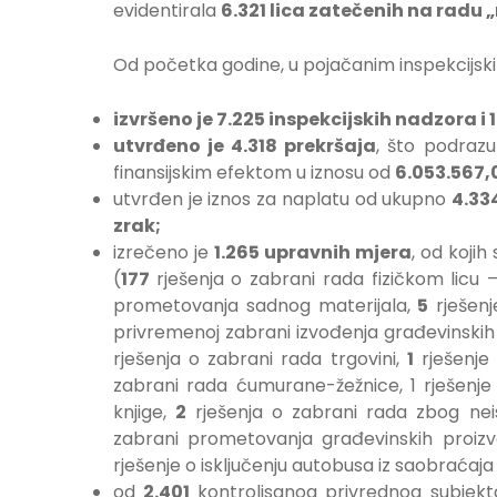
evidentirala
6.321 lica zatečenih na radu
Od početka godine, u pojačanim inspekcijski
izvršeno
je
7.225 inspekcijskih nadzora
i
utvrđeno je 4.318 prekršaja
, što podraz
finansijskim efektom u iznosu od
6.053.567,
utvrđen je iznos za naplatu od ukupno
4.33
zrak;
izrečeno je
1.265 upravnih mjera
, od kojih
(
177
rješenja o zabrani rada fizičkom licu 
prometovanja sadnog materijala,
5
rješenj
privremenoj zabrani izvođenja građevinski
rješenja o zabrani rada trgovini,
1
rješenje
zabrani rada ćumurane-žežnice, 1 rješenj
knjige,
2
rješenja o zabrani rada zbog nei
zabrani prometovanja građevinskih proiz
rješenje o isključenju autobusa iz saobraćaj
od
2.401
kontrolisanog privrednog subjek