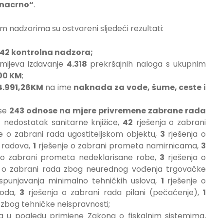
 „nacrno“
.
m nadzorima su ostvareni sljedeći rezultati:
142 kontrolna nadzora;
umijeva izdavanje
4.318
prekršajnih naloga s ukupnim
00 KM
;
4.991,26KM
na ime
naknada za vode, šume, ceste i
 se
243 odnose na mjere privremene zabrane rada
– nedostatak sanitarne knjižice,
42
rješenja o zabrani
e o zabrani rada ugostiteljskom objektu,
3
rješenja o
h radova,
1
rješenje o zabrani prometa namirnicama,
3
 o zabrani prometa nedeklarisane robe,
3
rješenja o
e o zabrani rada zbog neurednog vođenja trgovačke
spunjavanja minimalno tehničkih uslova,
1
rješenje o
voda,
3
rješenja o zabrani rada pilani (pečaćenje),
1
a zbog tehničke neispravnosti;
ta u pogledu primjene Zakona o fiskalnim sistemima,