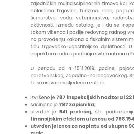
zajedničkih multidisciplinarnih timova koji 
oblastima trgovine, turizma, rada, poljopr
šumarstva, voda, veterinarstva, rudarstv
aktivnosti, između ostalog, je i da se ins
tokom vikenda i poslije redovnog radnog vre
na provođenju Zakona o fiskalnim sistemima,
tiču trgovačko-ugostiteljske djelatnosti.
inspektora rada s područja svih kantona u Fe
U periodu od 4.-15.11.2019. godine, poj
neretvanskog, Zapadno-hercegovačkog, Sre
te su ostvareni sljedeći rezultati:
izvršeno je
787
inspekcijskih nadzora
i
22 
sačinjeno je
787 zapisnika;
utvrđen je
541 prekršaj
, što podrazumij
finansijskim efektom u iznosu od 768.15
utvrđen je iznos za naplatu od ukupno
90
zrak;