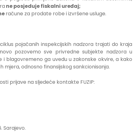
ra
ne posjeduje fiskalni uređaj;
lne
račune za prodate robe i izvršene usluge.
klus pojačanih inspekcijskih nadzora trajati do kraja
ponovo pozovemo sve privredne subjekte nadzora u
nje i blagovremeno ga uvedu u zakonske okvire, a kako
ih mjera, odnosno finansijskog sankcionisanja.
ti prijave na sljedeće kontakte FUZIP:
. Sarajevo.