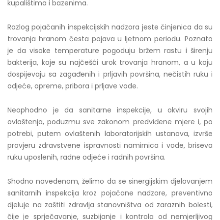
kupalištima i bazenima.
Razlog pojačanih inspekcijskih nadzora jeste činjenica da su
trovanja hranom česta pojava u ljetnom periodu. Poznato
je da visoke temperature pogoduju bržem rastu i širenju
bakterija, koje su najčešći urok trovanja hranom, a u koju
dospijevaju sa zagađenih i prljavih površina, nečistih ruku i
odjeće, opreme, pribora i prljave vode.
Neophodno je da sanitarne inspekcije, u okviru svojih
ovlaštenja, poduzmu sve zakonom predviđene mjere i, po
potrebi, putem ovlaštenih laboratorijskih ustanova, izvrše
provjeru zdravstvene ispravnosti namirnica i vode, briseva
ruku uposlenih, radne odjeće i radnih površina.
Shodno navedenom, želimo da se sinergijskim djelovanjem
sanitarnih inspekcija kroz pojačane nadzore, preventivno
djeluje na zaštiti zdravlja stanovništva od zaraznih bolesti,
čije je sprječavanje, suzbijanje i kontrola od nemjerljivog