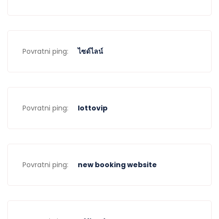
Povratni ping:
ไซด์ไลน์
Povratni ping:
lottovip
Povratni ping:
new booking website