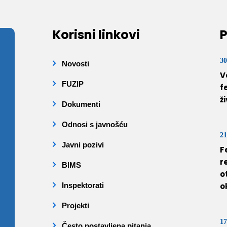
Korisni linkovi
P
30
Novosti
V
FUZIP
f
ž
Dokumenti
Odnosi s javnošću
21
Javni pozivi
F
r
BIMS
o
Inspektorati
o
Projekti
17
Često postavljena pitanja