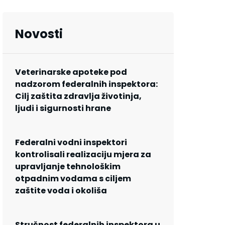
Novosti
Veterinarske apoteke pod
nadzorom federalnih inspektora:
Cilj zaštita zdravlja životinja,
ljudi i sigurnosti hrane
Federalni vodni inspektori
kontrolisali realizaciju mjera za
upravljanje tehnološkim
otpadnim vodama s ciljem
zaštite voda i okoliša
Stručnost federalnih inspektora u