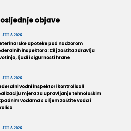
osljednje objave
. JULA 2026.
eterinarske apoteke pod nadzorom
ederalnih inspektora: Cilj zaštita zdravlja
ivotinja, ljudi i sigurnosti hrane
. JULA 2026.
ederalni vodni inspektori kontrolisali
ealizaciju mjera za upravljanje tehnološkim
tpadnim vodama s ciljem zaštite voda i
koliša
. JULA 2026.