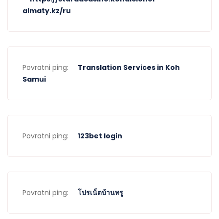
almaty.kz/ru
Povratni ping:
Translation Services in Koh
Samui
Povratni ping:
123bet login
Povratni ping:
โปรเน็ตบ้านทรู