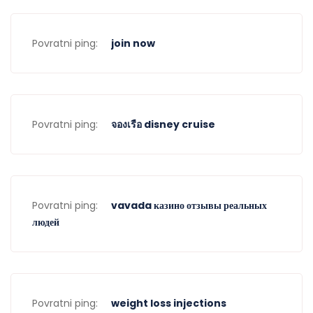
Povratni ping:
join now
Povratni ping:
จองเรือ disney cruise
Povratni ping:
vavada казино отзывы реальных
людей
Povratni ping:
weight loss injections