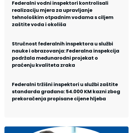
Federalni vodni inspektori kontrolisali
realizaciju mjera za upravljanje
tehnološkim otpadnim vodama s ciljem
zaštite voda i okoliša
Stručnost federalnih inspektora u službi
nauke i obrazovanja: Federalna inspekcija
podržala međunarodni projekat o
praćenju kvaliteta zraka
Federalni tržišni inspektori u službi zaštite
standarda građana: 54.000 KM kazni zbog
prekoračenja propisane cijene hljeba