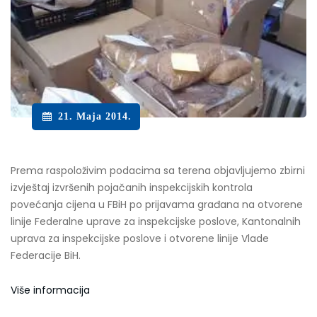
21. Maja 2014.
Prema raspoloživim podacima sa terena objavljujemo zbirni
izvještaj izvršenih pojačanih inspekcijskih kontrola
povećanja cijena u FBiH po prijavama građana na otvorene
linije Federalne uprave za inspekcijske poslove, Kantonalnih
uprava za inspekcijske poslove i otvorene linije Vlade
Federacije BiH.
Više informacija