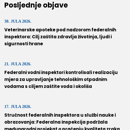
Posljednje objave
30. JULA 2026.
Veterinarske apoteke pod nadzorom federalnih
inspektora: Cilj zaštita zdravlja životinja, ljudi i
sigurnosti hrane
21. JULA 2026.
Federalni vodni inspektori kontrolisali realizaciju
mjera za upravljanje tehnološkim otpadnim
vodama s ciljem zaštite voda i okoliša
17. JULA 2026.
Stručnost federalnih inspektora u službi nauke i
obrazovanja: Federalna inspekcija podržala
međunarodni projekat o praćenju kvaliteta zraka