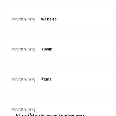
Povratni ping:
website
Povratni ping:
78win
Povratni ping:
สี2in1
Povratni ping:
https://stardacasino.kondicioner-