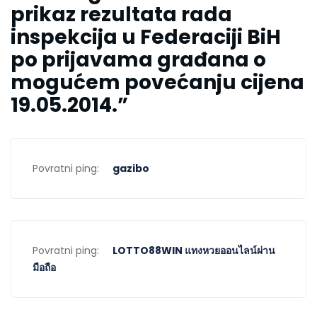
prikaz rezultata rada
inspekcija u Federaciji BiH
po prijavama građana o
mogućem povećanju cijena
19.05.2014.
”
Povratni ping:
gazibo
Povratni ping:
LOTTO88WIN แทงหวยออนไลน์ผ่าน
มือถือ