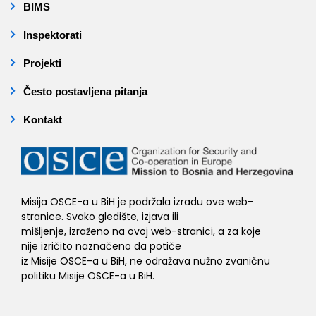
BIMS
Inspektorati
Projekti
Često postavljena pitanja
Kontakt
Misija OSCE-a u BiH je podržala izradu ove web-
stranice. Svako gledište, izjava ili
mišljenje, izraženo na ovoj web-stranici, a za koje
nije izričito naznačeno da potiče
iz Misije OSCE-a u BiH, ne odražava nužno zvaničnu
politiku Misije OSCE-a u BiH.