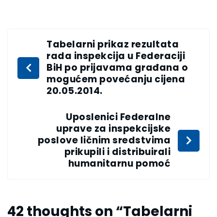
Tabelarni prikaz rezultata
rada inspekcija u Federaciji
BiH po prijavama građana o
mogućem povećanju cijena
20.05.2014.
Uposlenici Federalne
uprave za inspekcijske
poslove ličnim sredstvima
prikupili i distribuirali
humanitarnu pomoć
42 thoughts on “
Tabelarni