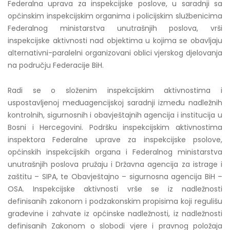
Federalna uprava za inspekcijske poslove, u saradnji sa
općinskim inspekcijskim organima i policijskim službenicima
Federalnog ministarstva unutrašnjih poslova, vrši
inspekcijske aktivnosti nad objektima u kojima se obavljaju
alternativni-paralelni organizovani oblici vjerskog djelovanja
na području Federacije BiH.
Radi se o složenim inspekcijskim aktivnostima i
uspostavljenoj međuagencijskoj saradnji između nadležnih
kontrolnih, sigurnosnih i obavještajnih agencija i institucija u
Bosni i Hercegovini. Podršku inspekcijskim aktivnostima
inspektora Federalne uprave za inspekcijske psolove,
općinskih inspekcijskih organa i Federalnog ministarstva
unutrašnjih poslova pružaju i Državna agencija za istrage i
zaštitu – SIPA, te Obavještajno – sigurnosna agencija BiH –
OSA. Inspekcijske aktivnosti vrše se iz nadležnosti
definisanih zakonom i podzakonskim propisima koji regulišu
građevine i zahvate iz općinske nadležnosti, iz nadležnosti
definisanih Zakonom o slobodi vjere i pravnog položaja