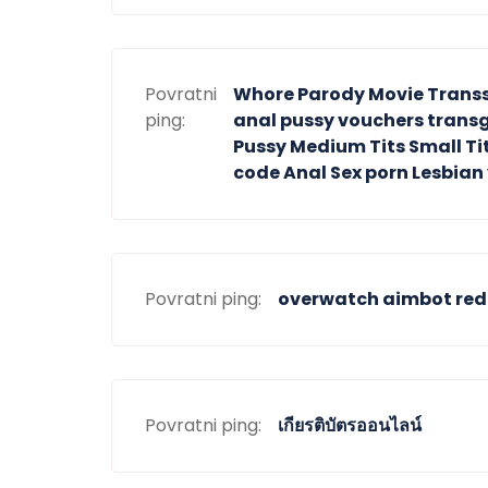
Povratni
Whore Parody Movie Transse
ping:
anal pussy vouchers transg
Pussy Medium Tits Small Ti
code Anal Sex porn Lesbia
Povratni ping:
overwatch aimbot red
Povratni ping:
เกียรติบัตรออนไลน์