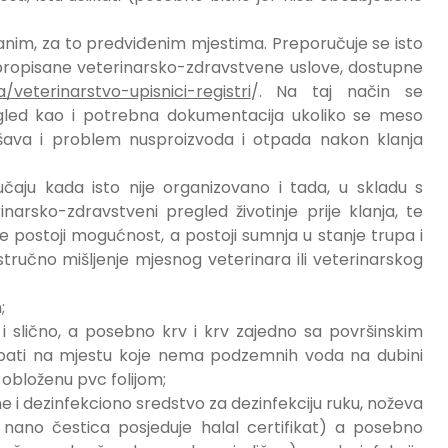
ziranim, za to predviđenim mjestima. Preporučuje se isto
u propisane veterinarsko-zdravstvene uslove, dostupne
/veterinarstvo-upisnici-registri
/. Na taj način se
gled kao i potrebna dokumentacija ukoliko se meso
rješava i problem nusproizvoda i otpada nakon klanja
čaju kada isto nije organizovano i tada, u skladu s
narsko-zdravstveni pregled životinje prije klanja, te
e postoji mogućnost, a postoji sumnja u stanje trupa i
stručno mišljenje mjesnog veterinara ili veterinarskog
;
 i slično, a posebno krv i krv zajedno sa površinskim
kopati na mjestu koje nema podzemnih voda na dubini
 obloženu pvc folijom;
ine i dezinfekciono sredstvo za dezinfekciju ruku, noževa
nano čestica posjeduje halal certifikat) a posebno