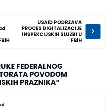
USAID PODRŽAVA
nad
PROCES DIGITALIZACIJE
-
INSPEKCIJSKIH SLUŽBI U
FBiH
FBiH
RUKE FEDERALNOG
KTORATA POVODOM
SKIH PRAZNIKA
”
ed