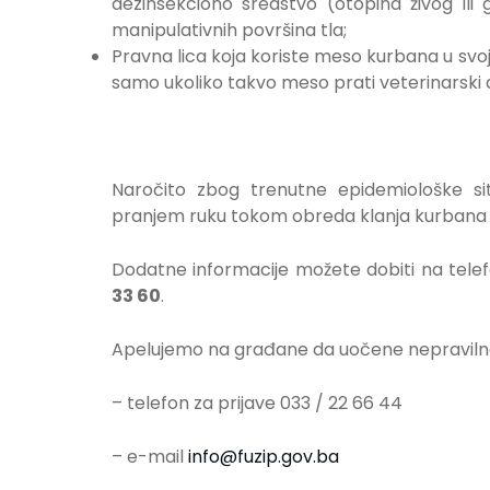
dezinsekciono sredstvo (otopina živog ili 
manipulativnih površina tla;
Pravna lica koja koriste meso kurbana u svoj
samo ukoliko takvo meso prati veterinarski 
Naročito zbog trenutne epidemiološke sit
pranjem ruku tokom obreda klanja kurbana i 
Dodatne informacije možete dobiti na tele
33 60
.
Apelujemo na građane da uočene nepravilnos
– telefon za prijave 033 / 22 66 44
– e-mail
info@fuzip.gov.ba