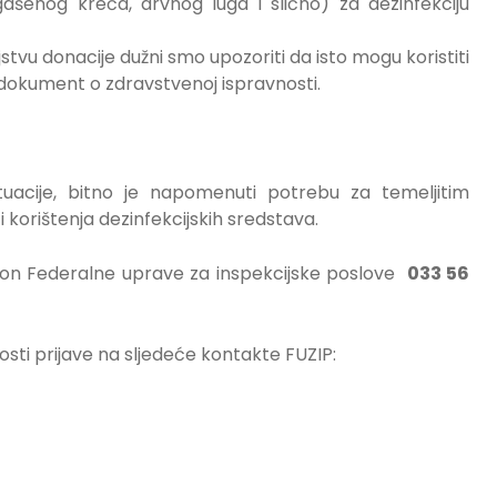
gašenog kreča, drvnog luga i slično) za dezinfekciju
stvu donacije dužni smo upozoriti da isto mogu koristiti
dokument o zdravstvenoj ispravnosti.
uacije, bitno je napomenuti potrebu za temeljitim
korištenja dezinfekcijskih sredstava.
fon Federalne uprave za inspekcijske poslove
033 56
ti prijave na sljedeće kontakte FUZIP: