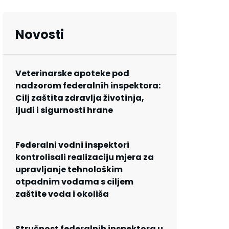
Novosti
Veterinarske apoteke pod
nadzorom federalnih inspektora:
Cilj zaštita zdravlja životinja,
ljudi i sigurnosti hrane
Federalni vodni inspektori
kontrolisali realizaciju mjera za
upravljanje tehnološkim
otpadnim vodama s ciljem
zaštite voda i okoliša
Stručnost federalnih inspektora u