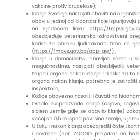
vakcine protiv bruceloze);
Klanje životinja nastojati obaviti na organi
obavi u jednoj od klaonica koje ispunjavaj
na sljedećem linku:
https://fmpvs.gov.ba
obezbjeđuje veterinarsko-zdravstveni pre
koristi za ishranu ljudi.Takođe, time se 
(https://fmpvs.gov.ba/abp-aw/)
;
Klanje u domaćinstvu obavljati samo u slu
mogućnostima, nastojati obezbijediti veteri
trupa i organa nakon klanja. Ukoliko za to n
organa nakon klanja, potrebno je zatražiti 
inspektora;
Kožice obavezno nasoliti i čuvati na hladnom
Ostale nusproizvode klanja (crijeva, rogovi
slojem zemlje gdje se obavilo klanje) za
većoj od 0,5 m ispod površine zemlje, u jamu
U toku i nakon klanja obezbijediti čiste tkan
i površina (npr. ZOONO preparat na bazi 