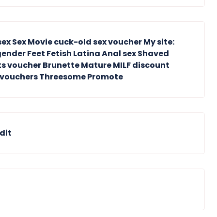
x Sex Movie cuck-old sex voucher My site:
ender Feet Fetish Latina Anal sex Shaved
ts voucher Brunette Mature MILF discount
n vouchers Threesome Promote
dit