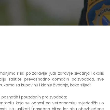
jimo rizik po zdravlje ljudi, zdravlje životinja i okoliš
ilju zaštite prevashodno domaćih poizvođača, sve
ma za kupovinu i klanje životinja, kako slijedi:
d poznatih i pouzdanih proizvođača;
entaciju koja se odnosi na veterinarsku svjedodžbu o
sti, istu uslikati (posebno bitno jer nisu obezbjeđene