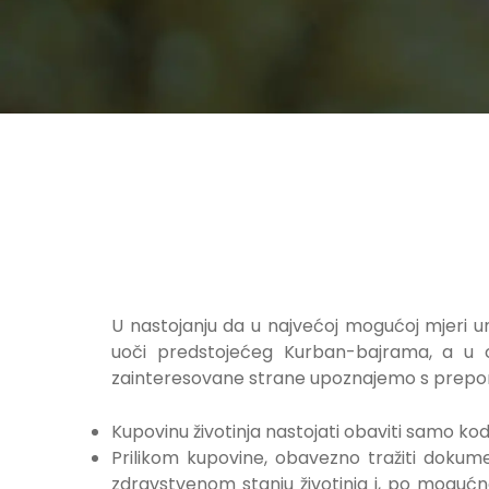
U nastojanju da u najvećoj mogućoj mjeri uman
uoči predstojećeg Kurban-bajrama, a u c
zainteresovane strane upoznajemo s preporuka
Kupovinu životinja nastojati obaviti samo ko
Prilikom kupovine, obavezno tražiti dokum
zdravstvenom stanju životinja i, po mogućno