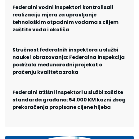
Federalni vodni inspektori kontrolisali
realizaciju mjera za upravljanje
tehnološkim otpadnim vodama s ciljem
zaštite voda i okoliša
Stručnost federalnih inspektora u službi
nauke i obrazovanja: Federalna inspekcija
podržala međunarodni projekat o
praćenju kvaliteta zraka
Federalni tržišni inspektori u službi zaštite
standarda građana: 54.000 KM kazni zbog
prekoračenja propisane cijene hljeba