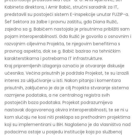
Kabineta direktora, i Amir Babić, stručni saradnik za IT,
predstavili su postojeći sistem E-inspekcije unutar FUZIP-a.
Šef Sektora za žalbe i pravnu zaštitu, gđa Diana Ružić,
zajedno sa g. Babićem nastojala je prisutnima približiti sam
pojam interoperabilnosti. Gđa Ružić je govorila o osnovnim i
razvojnim ciljevima Projekta, te njegovim benefitima s
pravnog aspekta, dok se g. Babić bazirao na tehničkim
karakterstikama i potrebama IT infrastrukture.
Kraj pripremljenih izlaganja označio je otvaranje diskusije
učesnika. Većina prisutnih je podržala Projekat, te su izrazili
interes za uključivanje u isti. Nakon pitanja i komentara
prisutnih, zaključeno je da je cilj Projekta stvaranje sistema
razmjene podataka, a ne centralnog registra svih
postojećih baza podataka. Projekat podrazumijeva
nastavak dogovorenog okvira interoperabilnosti, te se ni u
kom slučaju ne kosi niti preklapa sa prethodnim projektima
koji su implementirani u BiH. Naglašeno je da vlasništvo nad
podacima ostaje u posjedu institucije koja po službenoj