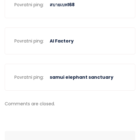
Povratni ping:
สบายเบท168
Povratni ping:
AI Factory
Povratni ping:
samui elephant sanctuary
Comments are closed.