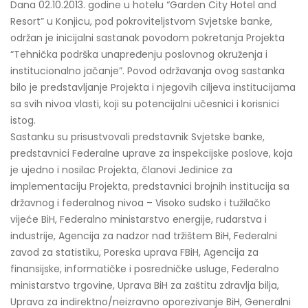
Dana 02.10.2013. godine u hotelu “Garden City Hotel and
Resort” u Konjicu, pod pokroviteljstvom Svjetske banke,
održan je inicijalni sastanak povodom pokretanja Projekta
“Tehnička podrška unapređenju poslovnog okruženja i
institucionalno jačanje”. Povod održavanja ovog sastanka
bilo je predstavljanje Projekta i njegovih ciljeva institucijama
sa svih nivoa vlasti, koji su potencijalni učesnici i korisnici
istog.
Sastanku su prisustvovali predstavnik Svjetske banke,
predstavnici Federalne uprave za inspekcijske poslove, koja
je ujedno i nosilac Projekta, članovi Jedinice za
implementaciju Projekta, predstavnici brojnih institucija sa
državnog i federalnog nivoa – Visoko sudsko i tužilačko
vijeće BiH, Federalno ministarstvo energije, rudarstva i
industrije, Agencija za nadzor nad tržištem BiH, Federalni
zavod za statistiku, Poreska uprava FBiH, Agencija za
finansijske, informatičke i posredničke usluge, Federalno
ministarstvo trgovine, Uprava BiH za zaštitu zdravlja bilja,
Uprava za indirektno/neizravno oporezivanje BiH, Generalni