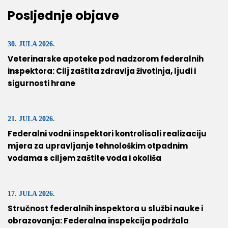
Posljednje objave
30. JULA 2026.
Veterinarske apoteke pod nadzorom federalnih
inspektora: Cilj zaštita zdravlja životinja, ljudi i
sigurnosti hrane
21. JULA 2026.
Federalni vodni inspektori kontrolisali realizaciju
mjera za upravljanje tehnološkim otpadnim
vodama s ciljem zaštite voda i okoliša
17. JULA 2026.
Stručnost federalnih inspektora u službi nauke i
obrazovanja: Federalna inspekcija podržala