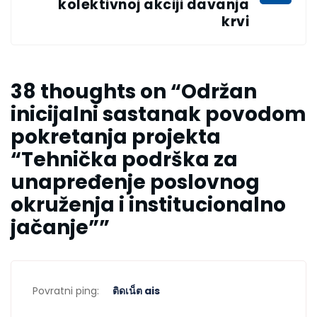
kolektivnoj akciji davanja
krvi
38 thoughts on “
Održan
inicijalni sastanak povodom
pokretanja projekta
“Tehnička podrška za
unapređenje poslovnog
okruženja i institucionalno
jačanje”
”
Povratni ping:
ติดเน็ต ais