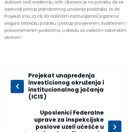
dužnosti vodi evidenciju istih. Ukazano je na potrebu da se
zadovolji princip jednokratnog unošenja podataka, te da
Projekat ima za cilj da različitim institucijama/organima
osigura tehničku podršku i pristup provjerenim, kvalitetnim i
pravovremenim podacima, u skladu sa važećim zakonskim
okvirom.
Projekat unapređenja
investicionog okruženja i
institucionalnog jačanja
(ICIS)
Uposlenici Federalne
uprave za inspekcijske
poslove uzeli učešće u