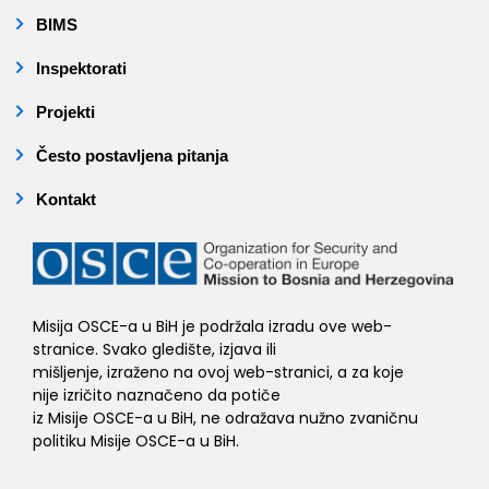
BIMS
Inspektorati
Projekti
Često postavljena pitanja
Kontakt
Misija OSCE-a u BiH je podržala izradu ove web-
stranice. Svako gledište, izjava ili
mišljenje, izraženo na ovoj web-stranici, a za koje
nije izričito naznačeno da potiče
iz Misije OSCE-a u BiH, ne odražava nužno zvaničnu
politiku Misije OSCE-a u BiH.