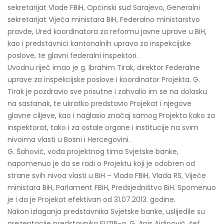
sekretarijat Vlade FBiH, Općinski sud Sarajevo, Generalni
sekretarijat Vijeća ministara BiH, Federalno ministarstvo
pravde, Ured koordinatora za reformu javne uprave u BiH,
kao i predstavnici kantonalnih uprava za inspekcijske
poslove, te glavni federalni inspektori.
Uvodnu riječ imao je g. Ibrahim Tirak, direktor Federalne
uprave za inspekcijske poslove i koordinator Projekta. G.
Tirak je pozdravio sve prisutne i zahvalio im se na dolasku
na sastanak, te ukratko predstavio Projekat i njegove
glavne ciljeve, kao i naglasio značaj samog Projekta kako za
inspektorat, tako i za ostale organe i institucije na svim
nivoima vlasti u Bosni i Hercegovini.
G. Šahović, vođa projektnog tima Svjetske banke,
napomenuo je da se radi o Projektu koji je odobren od
strane svih nivoa vlasti u BiH – Vlada FBiH, Vlada RS, Vijeće
ministara BiH, Parlament FBiH, Predsjedništvo BiH. Spomenuo
je i da je Projekat efektivan od 31.07.2013. godine.
Nakon izlaganja predstavnika Svjetske banke, uslijedile su
prezentacije predstavnika FUZIP-a. G. Anis Ajdinović, šef