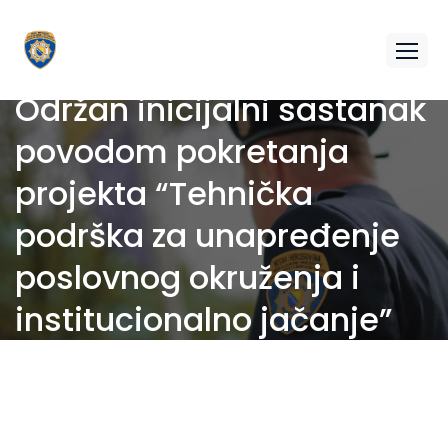
Održan inicijalni sastanak
povodom pokretanja
projekta “Tehnička
podrška za unapređenje
poslovnog okruženja i
institucionalno jačanje”