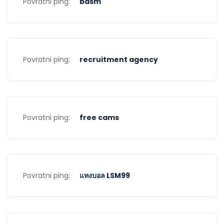
Povratni ping:
bdsm
Povratni ping:
recruitment agency
Povratni ping:
free cams
Povratni ping:
แทงบอล LSM99