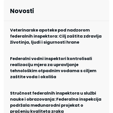
Novosti
Veterinarske apoteke pod nadzorom
federalnih inspektora: Cilj zaštita zdravlja
životinja, ljudi i sigurnosti hrane
Federalni vodni inspektori kontrolisali
realizaciju mjera za upravljanje
tehnološkim otpadnim vodama s ciljem
zaštite voda i okoliša
Stručnost federalnih inspektora u službi
nauke i obrazovanja: Federalna inspekcija
podržala međunarodni projekat o
praćenju kvaliteta zraka