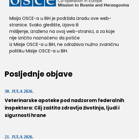
Misija OSCE-a u BiH je podržala izradu ove web-
stranice. Svako gledište, izjava ili
mišljenje, izraženo na ovoj web-stranici, a za koje
nije izričito naznačeno da potiče
iz Misije OSCE-a u BiH, ne odražava nužno zvaničnu
politiku Misije OSCE-a u BiH.
Posljednje objave
30. JULA 2026.
Veterinarske apoteke pod nadzorom federalnih
inspektora: Cilj zaštita zdravlja životinja, ljudi i
sigurnosti hrane
21. JULA 2026.