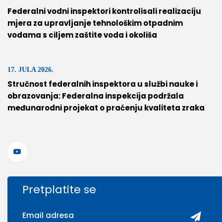
Federalni vodni inspektori kontrolisali realizaciju
mjera za upravljanje tehnološkim otpadnim
vodama s ciljem zaštite voda i okoliša
17. JULA 2026.
Stručnost federalnih inspektora u službi nauke i
obrazovanja: Federalna inspekcija podržala
međunarodni projekat o praćenju kvaliteta zraka
Pretplatite se