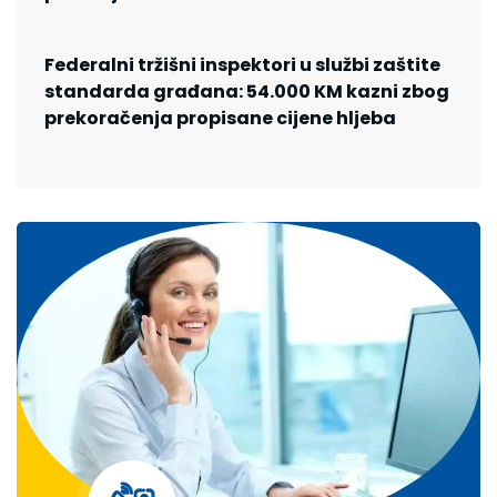
Federalni tržišni inspektori u službi zaštite
standarda građana: 54.000 KM kazni zbog
prekoračenja propisane cijene hljeba