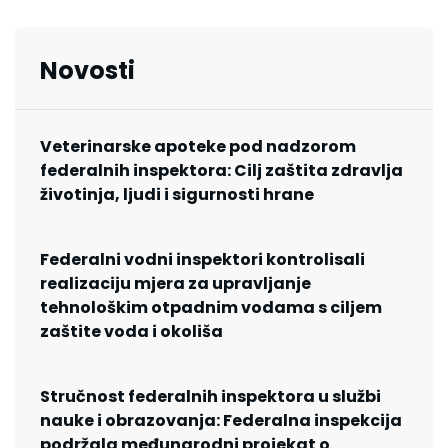
Novosti
Veterinarske apoteke pod nadzorom
federalnih inspektora: Cilj zaštita zdravlja
životinja, ljudi i sigurnosti hrane
Federalni vodni inspektori kontrolisali
realizaciju mjera za upravljanje
tehnološkim otpadnim vodama s ciljem
zaštite voda i okoliša
Stručnost federalnih inspektora u službi
nauke i obrazovanja: Federalna inspekcija
podržala međunarodni projekat o