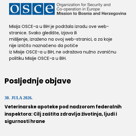
Misija OSCE-a u BiH je podržala izradu ove web-
stranice. Svako gledište, izjava ili
mišljenje, izraženo na ovoj web-stranici, a za koje
nije izričito naznačeno da potiče
iz Misije OSCE-a u BiH, ne odražava nužno zvaničnu
politiku Misije OSCE-a u BiH.
Posljednje objave
30. JULA 2026.
Veterinarske apoteke pod nadzorom federalnih
inspektora: Cilj zaštita zdravlja životinja, ljudi i
sigurnosti hrane