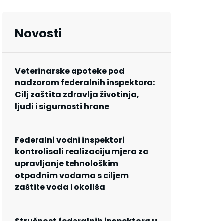
Novosti
Veterinarske apoteke pod
nadzorom federalnih inspektora:
Cilj zaštita zdravlja životinja,
ljudi i sigurnosti hrane
Federalni vodni inspektori
kontrolisali realizaciju mjera za
upravljanje tehnološkim
otpadnim vodama s ciljem
zaštite voda i okoliša
Stručnost federalnih inspektora u