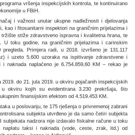
programa vršenja inspekcijskih kontrola, te kontinuirano
 ekonomije u FBiH.
ačaj i važnost unutar ukupne nadležnosti i djelovanja
i, kao i fitosanitarni inspektori na graničnim prijelazima i
tržište stiže zdravstveno ispravna i kvalitetna hrana, te
a. U toku godine, na graničnim prijelazima i carinskim
pregleda. Primjera radi, u 2018. izvršeno je 131.117
zvoz) i uzeto 5.600 uzoraka na ispitivanje zdravstvene i
ksi i naknada naplaćeno je 6.754.859,60 KM – rekao je
 2019. do 21. jula 2019. u okviru pojačanih inspekcijskih
 okviru kojih su evidentirana 3.230 prekršaja, što
 ukupnim finansijskim efektom od 4.519.453 KM.
ataka u poslovanju, te 175 rješenja o privremenoj zabrani
kontrolisana subjekta utvrđeno je da samo četiri subjekta
8 subjekata nadzora nije izdavalo fiskalne račune u toku
 naplatu taksi i naknada (vode, ceste, zrak, itd.) od