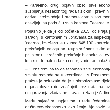
– Paralelno, drugi pojavni oblici sive ekon
suzbijanja nezakonitog rada fizičkih i pravnih
goriva, proizvodnje i prometa drvnih sortime
obavljaju na području svih kantona Federacije 
Pojasnio je da je od početka 2015. do kraja 
saradnji s kantonalnim upravama za inspekcij
‘nacrno’, izvršeno je ukupno 648.190 kontrol
prekršajnih naloga sa ukupnim finansijskim e
po pitanju izrečenih prekršajnih sankcija, e
kontroli, te naknada za ceste, vode, ambalažni
– S obzirom na to da fenomen sive ekonomije 
smislu provode se u koordinaciji s Poreznom
praksa je pokazala da je sinhronizovano djelo
organa dovelo do značajnih rezultata na u
osiguravanja vladavine prava – rekao je Ajdino
Među najvećim uspjesima u radu federalne i
društveno-ekonomsko okruženje Ajdinović je