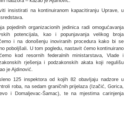
nih nadzora – kazao je Ajdinović.
i insistirati na kontinuiranom kapacitiranju Uprave, u
 sredstava.
ja pojedinih organizacionih jedinica radi omogućavanja
rovskih potencijala, kao i popunjavanja velikog broja
 ćemo i na donošenju inoviranih procedura kako bi se
tno poboljšali. U tom pogledu, nastavit ćemo kontinuirano
e ćemo kod resornih federalnih ministarstava, Vlade i
zakonskih rješenja i podzakonskih akata koji regulišu
ao je Ajdinović.
sleno 125 inspektora od kojih 82 obavljaju nadzore u
troli roba, na sedam graničnih prijelaza (Izačić, Gorica,
evo i Domaljevac-Šamac), te na mjestima carinjenja