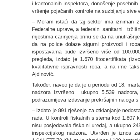
i kantonalnih inspektora, donošenje posebnih 
vršenje pojačanih kontrole na suzbijanju sive
– Moram istaći da taj sektor ima izniman zn
Federalne uprave, a federalni sanitarni i tržišn
mjestima carinjenja brinu se da na unutrašnje 
da na police dolaze sigurni proizvodi i rob
ispostavama bude izvršeno više od 100.000 
pregleda, izdato je 1.670 fitocertifikata (i
kvalitativne ispravnosti roba, a na ime ta
Ajdinović.
Također, naveo je da je u periodu od 18. marta
nadzora izvršeno ukupno 5.539 nadzora, u
podrazumijeva izdavanje prekršajnih naloga s
– Izdato je 891 rješenje za otklanjanje nedost
rada. U kontroli fiskalnih sistema kod 1.807 
nisu posjedovala fiskalni uređaj, a ukupno 24
inspekcijskog nadzora. Utvrđen je iznos za