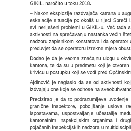
GIKIL, naročito u toku 2018.
– Nakon eksplozije razdvajača katrana u augus
eskalacije situacije po okoliš u rijeci Spreč
svi neriješeni problemi u GIKIL-u. Već tada 
aktivnosti na sprečavanju nastanka većih šte
nadzoru zapisnikom konstatovali da operator o
preduvjet da se operatoru izrekne mjera obusta
Dodao je da je veoma značajnu ulogu u okviru
kantona, te da su u predmetu koji je otvoren
krivicu u postupku koji se vodi pred Općinsk
Ajdinović je naglasio da se od aktivnosti ko
izdvajaju one koje se odnose na sveobuhvatno
Precizirao je da to podrazumijeva uvođenje
granične inspektore, poboljšanje uslova ra
ispostavama, uspostvaljanje učestalije me
kantonalnim inspekcijskim organima i drug
pojačanih inspekcijskih nadzora u multidiscip