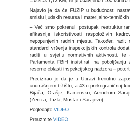
1.644.577,72 KM, te je obavljeno i 100 kontrol
Najavio je da će FUZIP u budućnosti nastavit
smislu ljudskih resursa i materijalno-tehničkih
– Već smo pokrenuli postupak restrukturiran
efikasnije iskoristivosti raspoloživih kad
nepopunjenih radnih mjesta. Također, radit
standardi vršenja inspekcijskih kontrola doda
raditi u svjetlu normativnih aktivnosti, t
Parlamenta FBiH insistirati na poboljšanju 
resorne oblasti inspekcijskog nadzora – potcrt
Precizirao je da je u Upravi trenutno zapo
unutrašnjem tržištu, a 43 u prekograničnoj kon
Bijača, Orašje, Kamensko, Aerodrom Saraj
(Zenica, Tuzla, Mostar i Sarajevo).
Pogledajte
VIDEO
Preuzmite
VIDEO