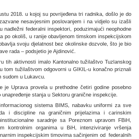
tu 2018. u kojoj su povrijeđena tri radnika, došlo je do
i izazvane nesavjesnim poslovanjem i na vidjelo su izašli
su nadležni federalni inspektori, poduzimajući neophodne
ta po okoliš, u ranije obavljenom timskom inspekcijskom
bavlja svoju djelatnost bez okolinske dozvole, što je bio
ve rada – podsjetio je Ajdinović.
 tih aktivnosti imalo Kantonalno tužilaštvo Tuzlanskog
 u tom tužilaštvom odgovorni u GIKIL-u konačno priznali
im sudom u Lukavcu.
je je Uprava provela u prethodne četiri godine posebno
 unapređenje stanja u Sektoru granične inspekcije.
 informacionog sistema BIMS, nabavku uniformi za sve
da i discipline na graničnim prijelazima i carinskim
đuinstitucionalne saradnje sa Poreznom upravom FBiH,
im kontrolnim organima u BiH, intenziviranje vršenja
linarnim inspekcijskim timovima sačinjenim od federalnih