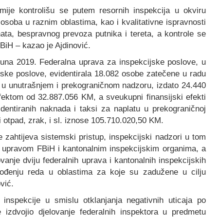
omije kontrolišu se putem resornih inspekcija u okviru
 osoba u raznim oblastima, kao i kvalitativne ispravnosti
nata, bespravnog prevoza putnika i tereta, a kontrole se
BiH – kazao je Ajdinović.
juna 2019. Federalna uprava za inspekcijske poslove, u
ske poslove, evidentirala 18.082 osobe zatečene u radu
a u unutrašnjem i prekograničnom nadzoru, izdato 24.440
fektom od 32.887.056 KM, a sveukupni finansijski efekti
videntiranih naknada i taksi za naplatu u prekograničnoj
 otpad, zrak, i sl. iznose 105.710.020,50 KM.
zahtijeva sistemski pristup, inspekcijski nadzori u tom
 upravom FBiH i kantonalnim inspekcijskim organima, a
vanje dviju federalnih uprava i kantonalnih inspekcijskih
vođenju reda u oblastima za koje su zadužene u cilju
vić.
nspekcije u smislu otklanjanja negativnih uticaja po
 izdvojio djelovanje federalnih inspektora u predmetu