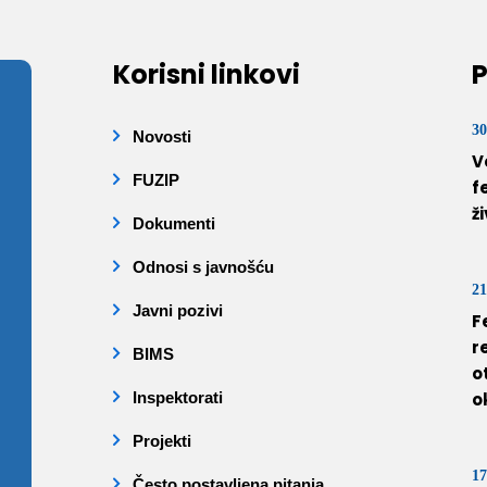
Korisni linkovi
P
30
Novosti
V
FUZIP
f
ž
Dokumenti
Odnosi s javnošću
21
Javni pozivi
F
r
BIMS
o
Inspektorati
o
Projekti
17
Često postavljena pitanja