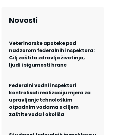
Novosti
Veterinarske apoteke pod
nadzorom federalnih inspektora:
Cilj zaštita zdravlja životinja,
ljudi i sigurnosti hrane
Federalni vodni inspektori
kontrolisali realizaciju mjera za
upravljanje tehnološkim
otpadnim vodama s ciljem
zaštite voda i okoliša
Stručnost federalnih inspektora u