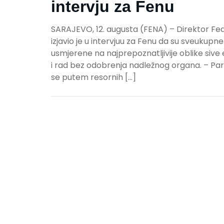
intervju za Fenu
SARAJEVO, 12. augusta (FENA) – Direktor Fed
izjavio je u intervjuu za Fenu da su sveukupn
usmjerene na najprepoznatljivije oblike sive
i rad bez odobrenja nadležnog organa. – Paral
se putem resornih […]