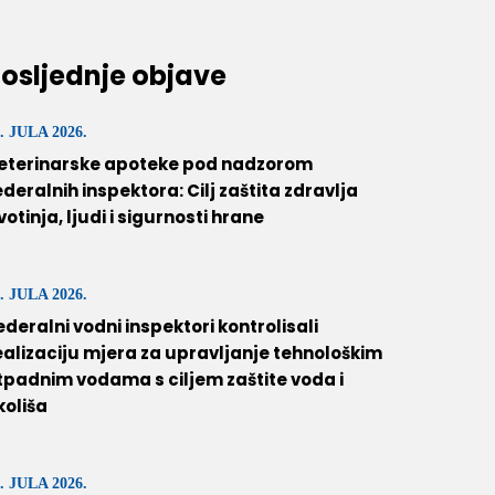
osljednje objave
. JULA 2026.
eterinarske apoteke pod nadzorom
ederalnih inspektora: Cilj zaštita zdravlja
ivotinja, ljudi i sigurnosti hrane
. JULA 2026.
ederalni vodni inspektori kontrolisali
ealizaciju mjera za upravljanje tehnološkim
tpadnim vodama s ciljem zaštite voda i
koliša
. JULA 2026.