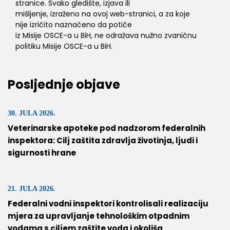
stranice. Svako gledište, izjava ili
mišljenje, izraženo na ovoj web-stranici, a za koje
nije izričito naznačeno da potiče
iz Misije OSCE-a u BiH, ne odražava nužno zvaničnu
politiku Misije OSCE-a u BiH.
Posljednje objave
30. JULA 2026.
Veterinarske apoteke pod nadzorom federalnih
inspektora: Cilj zaštita zdravlja životinja, ljudi i
sigurnosti hrane
21. JULA 2026.
Federalni vodni inspektori kontrolisali realizaciju
mjera za upravljanje tehnološkim otpadnim
vodama s ciljem zaštite voda i okoliša