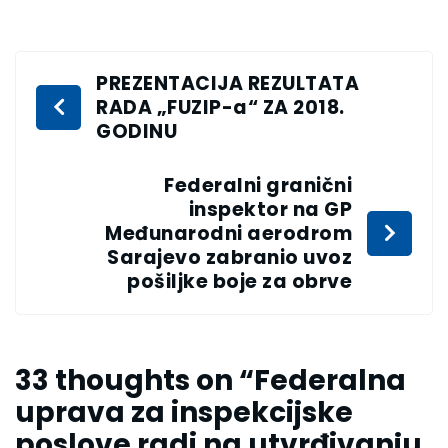
PREZENTACIJA REZULTATA
RADA „FUZIP-a“ ZA 2018.
GODINU
Federalni granični
inspektor na GP
Međunarodni aerodrom
Sarajevo zabranio uvoz
pošiljke boje za obrve
33 thoughts on “
Federalna
uprava za inspekcijske
poslove radi na utvrđivanju