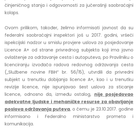
činjeničnog stanja i odgovornosti za jučerašnji saobraćajni
kolaps.
Ovom prilikom, također, želimo informisati javnost da su
federalni saobraćajni inspektori još u 2017. godini, vršeći
ispekcijski nadzor u smislu provjere uslova za posjedovanje
Licence A+ od strane privrednog subjekta koji ima javno
ovlaštenje za održavanje cesta i autoputeva, po Pravilniku o
licenciranju izvođača radova redovnog održavanja cesta
(„Službene novine FBiH“ br. 56/15), utvrdili da privredni
subjekt u trenutku dobijanja licence A+, kao i u trenutku
revizije licence, nije ispunjavao šest uslova za sticanje
licence, odnosno da, između ostalog,
nije posjedovao
adekvatne ljudske i mehaničke resurse za obavljanje
poslova održavanja puteva
, o čemu je 23.10.2017. godine
informisano i Federalno ministarstvo prometa i
komunikacija.