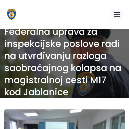
Federalna uprava za
inspekcijske poslove radi
na utvrđivanju razloga
saobraćajnog kolapsa na
magistralnoj cesti M17
kod Jablanice