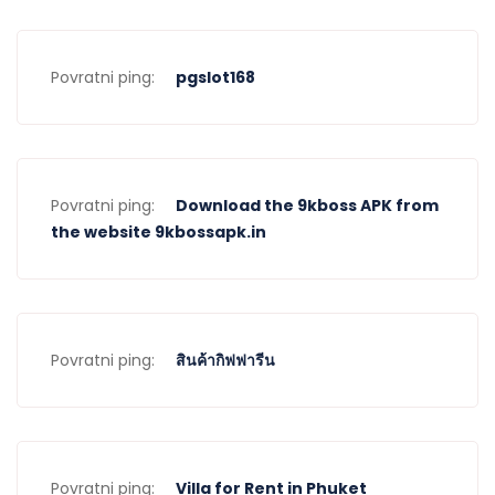
Povratni ping:
pgslot168
Povratni ping:
Download the 9kboss APK from
the website 9kbossapk.in
Povratni ping:
สินค้ากิฟฟารีน
Povratni ping:
Villa for Rent in Phuket