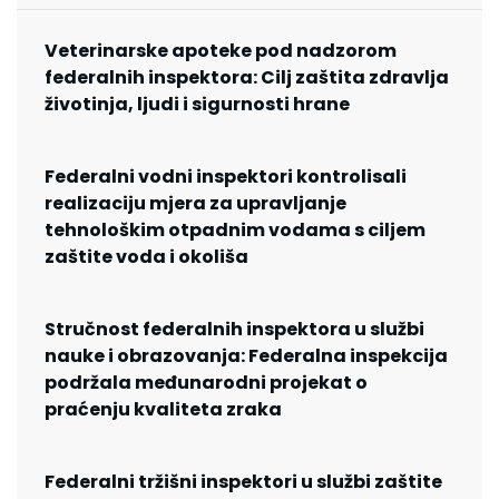
Veterinarske apoteke pod nadzorom
federalnih inspektora: Cilj zaštita zdravlja
životinja, ljudi i sigurnosti hrane
Federalni vodni inspektori kontrolisali
realizaciju mjera za upravljanje
tehnološkim otpadnim vodama s ciljem
zaštite voda i okoliša
Stručnost federalnih inspektora u službi
nauke i obrazovanja: Federalna inspekcija
podržala međunarodni projekat o
praćenju kvaliteta zraka
Federalni tržišni inspektori u službi zaštite