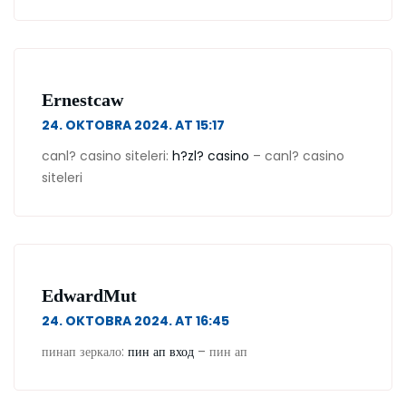
Ernestcaw
24. OKTOBRA 2024. AT 15:17
canl? casino siteleri:
h?zl? casino
– canl? casino
siteleri
EdwardMut
24. OKTOBRA 2024. AT 16:45
пинап зеркало:
пин ап вход
– пин ап