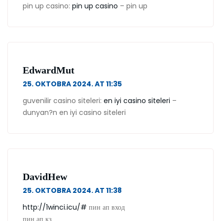
pin up casino:
pin up casino
– pin up
EdwardMut
25. OKTOBRA 2024. AT 11:35
guvenilir casino siteleri:
en iyi casino siteleri
–
dunyan?n en iyi casino siteleri
DavidHew
25. OKTOBRA 2024. AT 11:38
http://1winci.icu/#
пин ап вход
пин ап кз