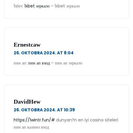
1хбет:
1xbet зеркало
– 1xbet зеркало
Ernestcaw
26. OKTOBRA 2024. AT 8:04
пин ап:
пин ап вход
– пин ап зеркало
DavidHew
26. OKTOBRA 2024. AT 10:39
https://1wintr.fun/#
dunyan?n en iyi casino siteleri
пин ап казино вход