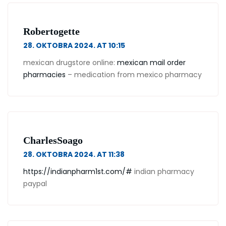
Robertogette
28. OKTOBRA 2024. AT 10:15
mexican drugstore online:
mexican mail order
pharmacies
– medication from mexico pharmacy
CharlesSoago
28. OKTOBRA 2024. AT 11:38
https://indianpharm1st.com/#
indian pharmacy
paypal