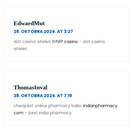
EdwardMut
28. OKTOBRA 2024. AT 3:27
slot casino siteleri:
h?zl? casino
– slot casino
siteleri
ThomasInval
28. OKTOBRA 2024. AT 7:19
cheapest online pharmacy india:
indianpharmacy
com
– best india pharmacy