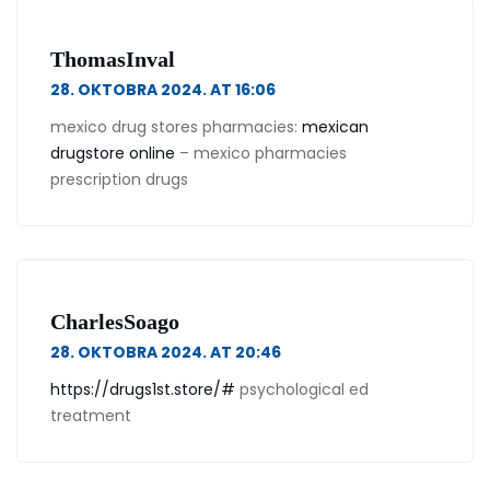
ThomasInval
28. OKTOBRA 2024. AT 16:06
mexico drug stores pharmacies:
mexican
drugstore online
– mexico pharmacies
prescription drugs
CharlesSoago
28. OKTOBRA 2024. AT 20:46
https://drugs1st.store/#
psychological ed
treatment