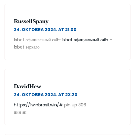
RussellSpany
24. OKTOBRA 2024. AT 21:00
1xbet официальный сайт:
1xbet официальный сайт
–
1xbet зеркало
DavidHew
24. OKTOBRA 2024. AT 23:20
https://1winbrasil.win/#
pin up 306
пин ап