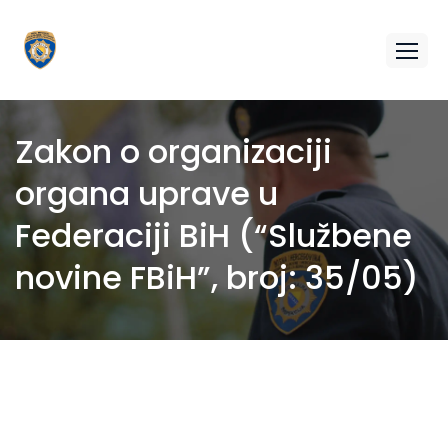
Zakon o organizaciji
organa uprave u
Federaciji BiH (“Službene
novine FBiH”, broj: 35/05)