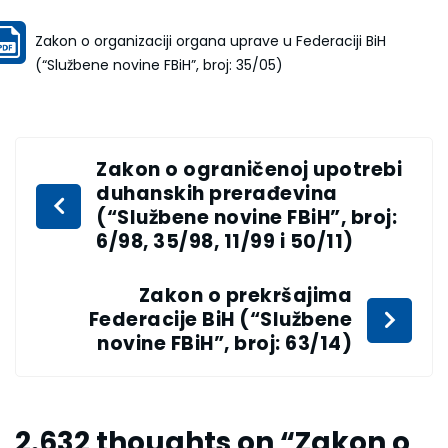
Zakon o organizaciji organa uprave u Federaciji BiH
(“Službene novine FBiH”, broj: 35/05)
Zakon o ograničenoj upotrebi
duhanskih prerađevina
(“Službene novine FBiH”, broj:
6/98, 35/98, 11/99 i 50/11)
Zakon o prekršajima
Federacije BiH (“Službene
novine FBiH”, broj: 63/14)
2.632 thoughts on “
Zakon o