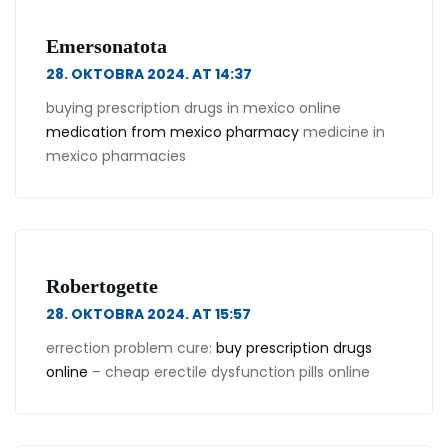
Emersonatota
28. OKTOBRA 2024. AT 14:37
buying prescription drugs in mexico online
medication from mexico pharmacy
medicine in
mexico pharmacies
Robertogette
28. OKTOBRA 2024. AT 15:57
errection problem cure:
buy prescription drugs
online
– cheap erectile dysfunction pills online