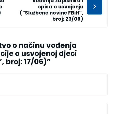
sa
vođenja zapisnika i
e
spisa o usvojenju
)
(“Službene novine FBiH”,
broj: 23/06)
tvo o načinu vođenja
ije o usvojenoj djeci
 broj: 17/06)
”