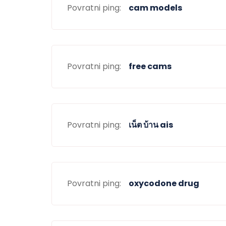
Povratni ping:
cam models
Povratni ping:
free cams
Povratni ping:
เน็ต บ้าน ais
Povratni ping:
oxycodone drug