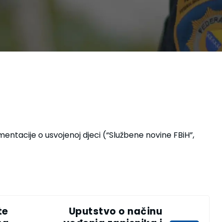
entacije o usvojenoj djeci (“Službene novine FBiH”,
te
Uputstvo o načinu