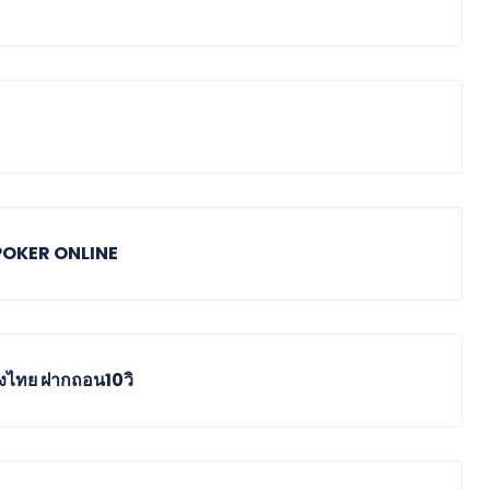
M POKER ONLINE
องไทย ฝากถอน10วิ