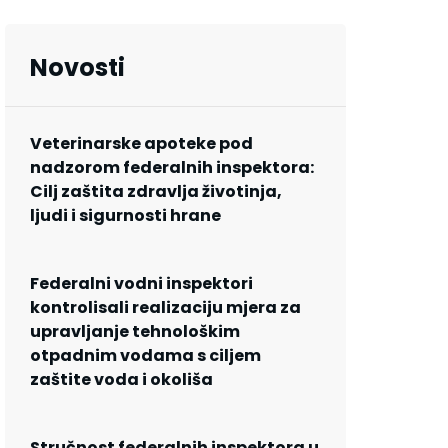
Novosti
Veterinarske apoteke pod
nadzorom federalnih inspektora:
Cilj zaštita zdravlja životinja,
ljudi i sigurnosti hrane
Federalni vodni inspektori
kontrolisali realizaciju mjera za
upravljanje tehnološkim
otpadnim vodama s ciljem
zaštite voda i okoliša
Stručnost federalnih inspektora u