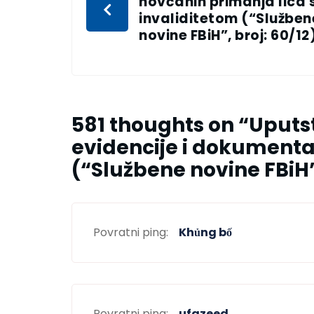
novčanih primanja lica 
invaliditetom (“Služben
novine FBiH”, broj: 60/12
581 thoughts on “
Uputs
evidencije i dokumentac
(“Službene novine FBiH”,
Povratni ping:
Khủng bố
Povratni ping:
ufazeed