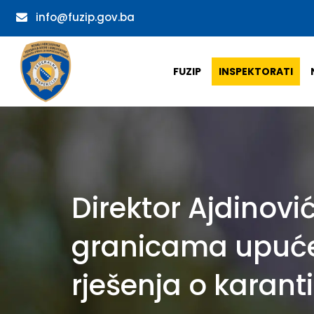
info@fuzip.gov.ba
FUZIP
INSPEKTORATI
Direktor Ajdinovi
granicama upućen
rješenja o karant