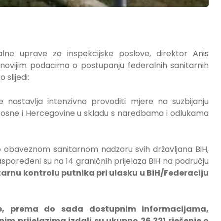
lne uprave za inspekcijske poslove, direktor Anis
jnovijim podacima o postupanju federalnih sanitarnih
 slijedi:
 nastavlja intenzivno provoditi mjere na suzbijanju
 Bosne i Hercegovine u skladu s naredbama i odlukama
 o obaveznom sanitarnom nadzoru svih državljana BiH,
raspoređeni su na 14 graničnih prijelaza BiH na području
tarnu kontrolu putnika pri ulasku u BiH/Federaciju
ne, prema do sada dostupnim informacijama,
čnim prijelazima izdali su ukupno 26.321
rješenj
e
o