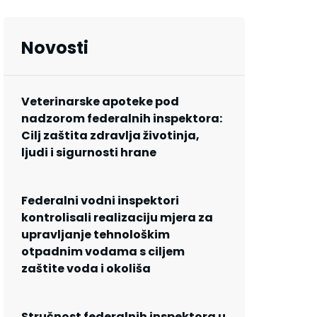
Novosti
Veterinarske apoteke pod
nadzorom federalnih inspektora:
Cilj zaštita zdravlja životinja,
ljudi i sigurnosti hrane
Federalni vodni inspektori
kontrolisali realizaciju mjera za
upravljanje tehnološkim
otpadnim vodama s ciljem
zaštite voda i okoliša
Stručnost federalnih inspektora u