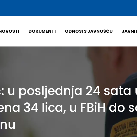
NOVOSTI
DOKUMENTI
ODNOSI S JAVNOŠĆU
JAVNI 
ć: u posljednja 24 sata
a 34 lica, u FBiH do s
inu