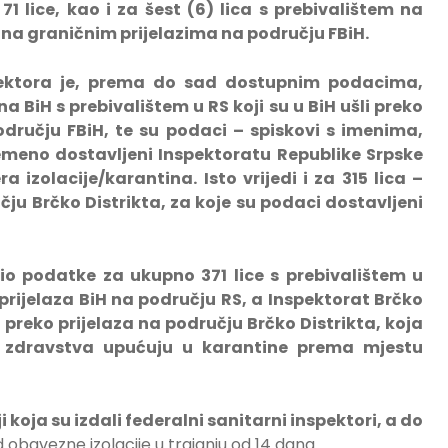
71 lice
, kao i za šest (6) lica s prebivalištem na
li na graničnim prijelazima na području FBiH.
ektora je, prema do sad dostupnim podacima,
a BiH s prebivalištem u RS koji su u BiH ušli preko
odručju FBiH, te su podaci – spiskovi s imenima,
meno dostavljeni Inspektoratu Republike Srpske
 izolacije/karantina. Isto vrijedi i za 315 lica –
ju Brčko Distrikta, za koje su podaci dostavljeni
io podatke za ukupno 371 lice s prebivalištem u
 prijelaza BiH na području RS, a Inspektorat Brčko
a preko prijelaza na području Brčko Distrikta, koja
a zdravstva upućuju u karantine prema mjestu
ji koja su izdali federalni sanitarni inspektori, a do
d obavezne izolacije u trajanju od 14 dana.