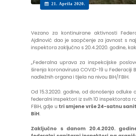
21. Aprila 2020.
Vezano za kontinuirane aktivnosti Federa
Ajdinović dao je saopćenje za javnost s na
inspektora zaključno s 20.4.2020. godine, kako
„Federalna uprava za inspekcijske poslove
širenja koronavirusa COVID-19 u Federaciji
nadležnih organa i tijela na nivou BiH/FBiH.
Od 15.3.2020. godine, od donošenja odluke
federalni inspektori iz svih 10 inspektorata 
FBiH, gdje u
tri smjene vrše 24-satnu sani
BiH
.
Zaključno s danom
20
.4.2020. godi
federalni sanitarni inspektori na grani