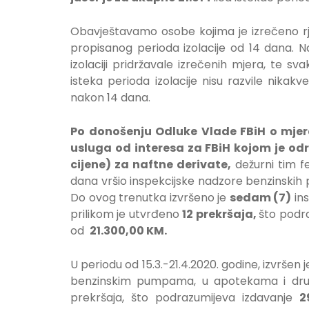
Obavještavamo osobe kojima je izrečeno rješ
propisanog perioda izolacije od 14 dana. N
izolaciji pridržavale izrečenih mjera, te sv
isteka perioda izolacije nisu razvile nik
nakon 14 dana.
Po donošenju Odluke Vlade FBiH o mje
usluga od interesa za FBiH kojom je odr
cijene) za naftne derivate,
dežurni tim f
dana vršio inspekcijske nadzore benzinskih p
Do ovog trenutka izvršeno je
sedam (7)
ins
prilikom je utvrđeno
12 prekršaja,
što podr
od
21.300,00 KM.
U periodu od 15.3.-21.4.2020. godine, izvršen 
benzinskim pumpama, u apotekama i dru
prekršaja, što podrazumijeva izdavanje
2