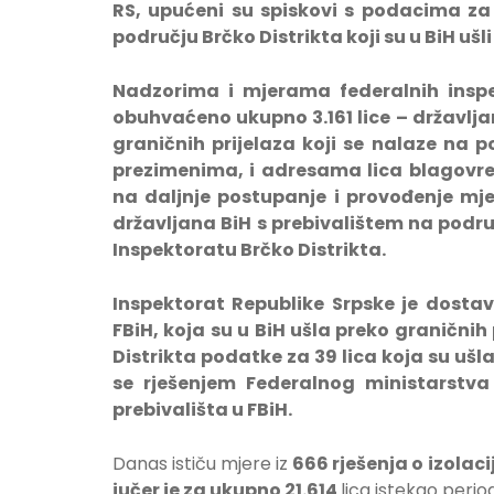
RS, upućeni su spiskovi s podacima za 
području Brčko Distrikta koji su u BiH uš
Nadzorima i mjerama federalnih insp
obuhvaćeno ukupno 3.161 lice – državljan
graničnih prijelaza koji se nalaze na p
prezimenima, i adresama lica blagovre
na daljnje postupanje i provođenje mjera
državljana BiH s prebivalištem na područ
Inspektoratu Brčko Distrikta.
Inspektorat Republike Srpske je dostav
FBiH, koja su u BiH ušla preko graničnih
Distrikta podatke za 39 lica koja su ušl
se rješenjem Federalnog ministarstv
prebivališta u FBiH.
Danas ističu mjere iz
666 rješenja o izolaci
jučer je za ukupno
21.614
lica istekao perio