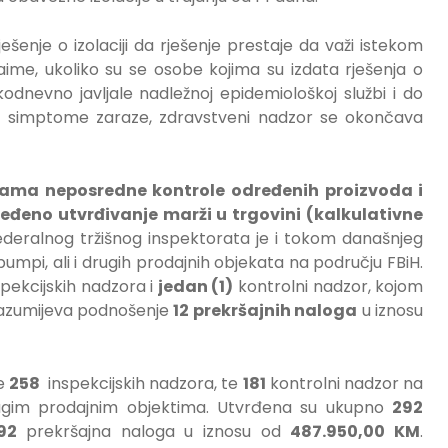
enje o izolaciji da rješenje prestaje da važi istekom
aime, ukoliko su se osobe kojima su izdata rješenja o
akodnevno javljale nadležnoj epidemiološkoj službi i do
akve simptome zaraze, zdravstveni nadzor se okončava
rama neposredne kontrole određenih proizvoda i
eđeno utvrđivanje marži u trgovini (kalkulativne
ederalnog tržišnog inspektorata je i tokom današnjeg
umpi, ali i drugih prodajnih objekata na području FBiH.
pekcijskih nadzora i
jedan (1)
kontrolni nadzor, kojom
azumijeva podnošenje
12 prekršajnih naloga
u iznosu
je
258
inspekcijskih nadzora, te
181
kontrolni nadzor na
gim prodajnim objektima. Utvrđena su ukupno
292
92
prekršajna naloga u iznosu od
487.950,00 KM
.