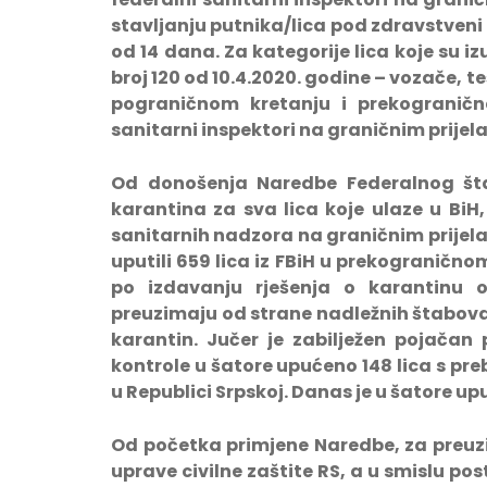
stavljanju putnika/lica pod zdravstveni
od 14 dana. Za kategorije lica koje su i
broj 120 od 10.4.2020. godine – vozače, t
pograničnom kretanju i prekograničn
sanitarni inspektori na graničnim prijela
Od donošenja Naredbe Federalnog šta
karantina za sva lica koje ulaze u BiH,
sanitarnih nadzora na graničnim prijel
uputili 659 lica iz FBiH u prekogranično
po izdavanju rješenja o karantinu o
preuzimaju od strane nadležnih štabova 
karantin. Jučer je zabilježen pojačan
kontrole u šatore upućeno 148 lica s preb
u Republici Srpskoj. Danas je u šatore upuće
Od početka primjene Naredbe, za preuz
uprave civilne zaštite RS, a u smislu po