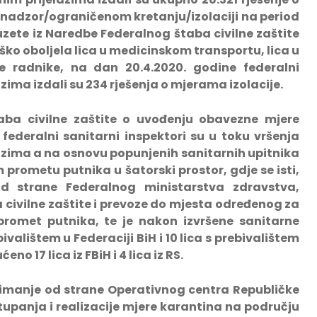
 nadzor/ograničenom kretanju/izolaciji na period
zuzete iz Naredbe Federalnog štaba civilne zaštite
eško oboljela lica u medicinskom transportu, lica u
e radnike, na dan 20.4.2020. godine federalni
zima izdali su 234 rješenja o mjerama izolacije.
ba civilne zaštite o uvođenju obavezne mjere
 federalni sanitarni inspektori su u toku vršenja
azima a na osnovu popunjenih sanitarnih upitnika
m prometu putnika u šatorski prostor, gdje se isti,
d strane Federalnog ministarstva zdravstva,
civilne zaštite i prevoze do mjesta određenog za
 promet putnika, te je nakon izvršene sanitarne
ivalištem u Federaciji BiH i 10 lica s prebivalištem
no 17 lica iz FBiH i 4 lica iz RS.
imanje od strane Operativnog centra Republičke
stupanja i realizacije mjere karantina na području