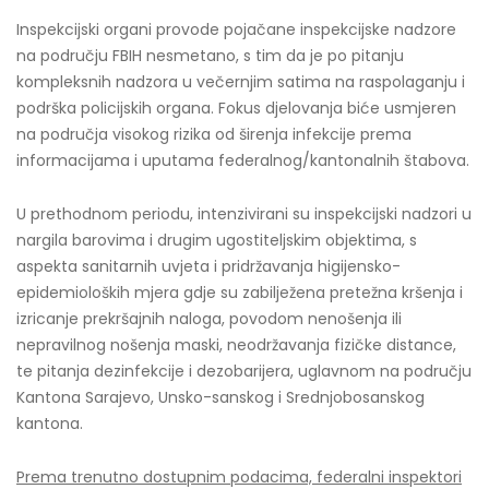
Inspekcijski organi provode pojačane inspekcijske nadzore
na području FBIH nesmetano, s tim da je po pitanju
kompleksnih nadzora u večernjim satima na raspolaganju i
podrška policijskih organa. Fokus djelovanja biće usmjeren
na područja visokog rizika od širenja infekcije prema
informacijama i uputama federalnog/kantonalnih štabova.
U prethodnom periodu, intenzivirani su inspekcijski nadzori u
nargila barovima i drugim ugostiteljskim objektima, s
aspekta sanitarnih uvjeta i pridržavanja higijensko-
epidemioloških mjera gdje su zabilježena pretežna kršenja i
izricanje prekršajnih naloga, povodom nenošenja ili
nepravilnog nošenja maski, neodržavanja fizičke distance,
te pitanja dezinfekcije i dezobarijera, uglavnom na području
Kantona Sarajevo, Unsko-sanskog i Srednjobosanskog
kantona.
Prema trenutno dostupnim podacima, federalni inspektori