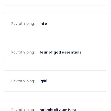
Povratni ping:
Info
Povratni ping:
fear of god essentials
Povratni ping:
lg96
Povratni ping:
nolimit city เบท 1บาท