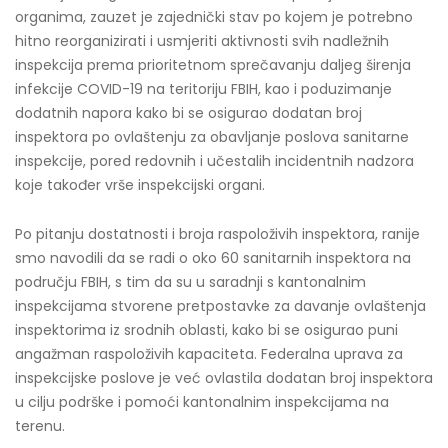
organima, zauzet je zajednički stav po kojem je potrebno
hitno reorganizirati i usmjeriti aktivnosti svih nadležnih
inspekcija prema prioritetnom sprečavanju daljeg širenja
infekcije COVID-19 na teritoriju FBIH, kao i poduzimanje
dodatnih napora kako bi se osigurao dodatan broj
inspektora po ovlaštenju za obavljanje poslova sanitarne
inspekcije, pored redovnih i učestalih incidentnih nadzora
koje također vrše inspekcijski organi.
Po pitanju dostatnosti i broja raspoloživih inspektora, ranije
smo navodili da se radi o oko 60 sanitarnih inspektora na
području FBIH, s tim da su u saradnji s kantonalnim
inspekcijama stvorene pretpostavke za davanje ovlaštenja
inspektorima iz srodnih oblasti, kako bi se osigurao puni
angažman raspoloživih kapaciteta. Federalna uprava za
inspekcijske poslove je već ovlastila dodatan broj inspektora
u cilju podrške i pomoći kantonalnim inspekcijama na
terenu.