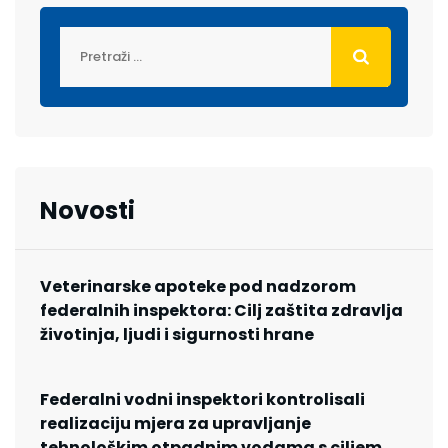
Novosti
Veterinarske apoteke pod nadzorom
federalnih inspektora: Cilj zaštita zdravlja
životinja, ljudi i sigurnosti hrane
Federalni vodni inspektori kontrolisali
realizaciju mjera za upravljanje
tehnološkim otpadnim vodama s ciljem