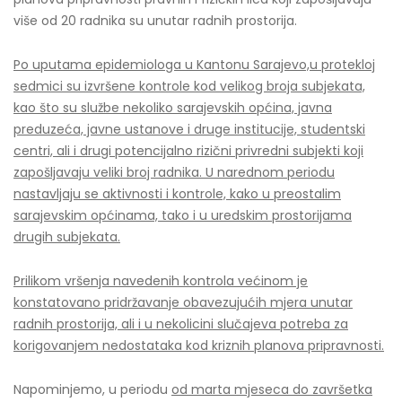
više od 20 radnika su unutar radnih prostorija.
Po uputama epidemiologa u Kantonu Sarajevo,u protekloj
sedmici su izvršene kontrole kod velikog broja subjekata,
kao što su službe nekoliko sarajevskih općina, javna
preduzeća, javne ustanove i druge institucije, studentski
centri, ali i drugi potencijalno rizični privredni subjekti koji
zapošljavaju veliki broj radnika. U narednom periodu
nastavljaju se aktivnosti i kontrole, kako u preostalim
sarajevskim općinama, tako i u uredskim prostorijama
drugih subjekata.
Prilikom vršenja navedenih kontrola većinom je
konstatovano pridržavanje obavezujućih mjera unutar
radnih prostorija, ali i u nekolicini slučajeva potreba za
korigovanjem nedostataka kod kriznih planova pripravnosti.
Napominjemo, u periodu
od marta mjeseca do završetka