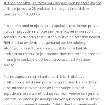
su u od početka jula izvršili 447 inspekcijskih nadzora, kojom
prilikom je izdato 26 prekršajnih naloga s finansijskim
teretom od 48.000 KM.
Što se tiče načina djelovanja inspekcija, restriktivan pravac,
najave i provođenje stroge primjene kaznenih odredbi i
sankcija iz Zakona o zaštiti stanovništva od zaraznih bolesti
FBIH shodno evidentno pogoršanoj epidemiološkoj
situaciji,daju rezultate u smislu uozbiljenja subjekata
nadzora na terenu, te je, nažalost, dominantnija bojazan od
finansijske sankcije u odnosu na bojazan od prijeteće
zaraze.
Prema zapažanjima iz kantonalnih kriznih štabova,
prethodno je zabilježen porast broja zaraženih u uredskim
prostorijama pravnih i fizičkih lica s većim brojem
zaposlenih, te su u prethodnoj sedmici, vršene usmjerene
kontrole po pitanju poštivanja obavezujućih mjera iz kriznih
planova pripravnosti pravnih i fizičkih lica koji zapošljavaju