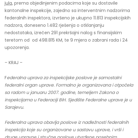
jula
, prema objedinjenim podacima koje su dostavile
kantonalne inspekcije, zajedno sa interventnim nadzorima
federalnih inspektora, izvršeno je ukupno 11.813 inspekcijskih
nadzora, doneseno 1.482 rješenja o otklanjanju
nedostataka, izrečen 291 prekršajni nalog s finansijskim
teretom od od 498.815 KM, te 9 mjera o zabrani rada i 24
upozorenja.
– KRAJ –
F
ederalna uprava za inspekcijske poslove je samostalni
federalni organ uprave. Formalno je organizovana i otpočela
sa radom u januaru 2007. godine, temeljem Zakona o
inspekcijama u Federaciji BiH. Sjedište Federalne uprave je u
Sarajevu.
Federalna uprava obavlja poslove iz nadležnosti federalnih
inspekcija koje su organizovane u sastavu uprave, i vrši i
druge upravne i stručne poslove utvrđene posebnim