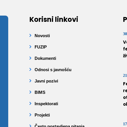
Korisni linkovi
P
30
Novosti
V
FUZIP
f
ž
Dokumenti
Odnosi s javnošću
21
Javni pozivi
F
r
BIMS
o
Inspektorati
o
Projekti
17
Često postavljena pitanja