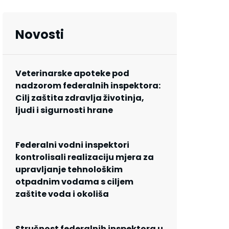
Novosti
Veterinarske apoteke pod
nadzorom federalnih inspektora:
Cilj zaštita zdravlja životinja,
ljudi i sigurnosti hrane
Federalni vodni inspektori
kontrolisali realizaciju mjera za
upravljanje tehnološkim
otpadnim vodama s ciljem
zaštite voda i okoliša
Stručnost federalnih inspektora u