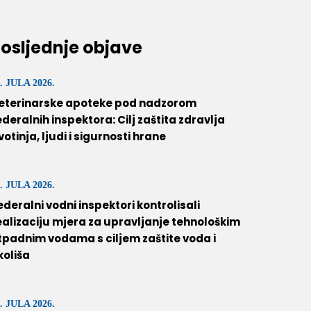
osljednje objave
. JULA 2026.
eterinarske apoteke pod nadzorom
ederalnih inspektora: Cilj zaštita zdravlja
ivotinja, ljudi i sigurnosti hrane
. JULA 2026.
ederalni vodni inspektori kontrolisali
ealizaciju mjera za upravljanje tehnološkim
tpadnim vodama s ciljem zaštite voda i
koliša
. JULA 2026.