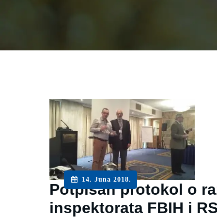
14. Juna 2018.
Potpisan protokol o r
inspektorata FBIH i R