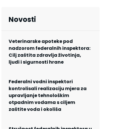
Novosti
Veterinarske apoteke pod
nadzorom federalnih inspektora:
Cilj zaštita zdravlja životinja,
ljudi i sigurnosti hrane
Federalni vodni inspektori
kontrolisali realizaciju mjera za
upravljanje tehnološkim
otpadnim vodama s ciljem
zaštite voda i okoliša
Stručnost federalnih inspektora u