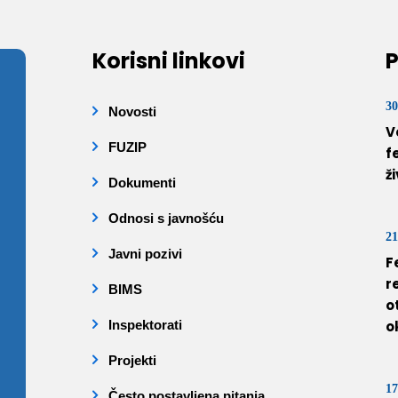
Korisni linkovi
P
30
Novosti
V
FUZIP
f
ž
Dokumenti
Odnosi s javnošću
21
Javni pozivi
F
r
BIMS
o
Inspektorati
o
Projekti
17
Često postavljena pitanja