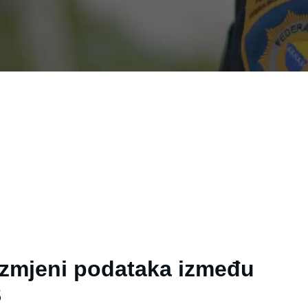
azmjeni podataka između
S