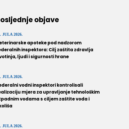
osljednje objave
. JULA 2026.
eterinarske apoteke pod nadzorom
ederalnih inspektora: Cilj zaštita zdravlja
ivotinja, ljudi i sigurnosti hrane
. JULA 2026.
ederalni vodni inspektori kontrolisali
ealizaciju mjera za upravljanje tehnološkim
tpadnim vodama s ciljem zaštite voda i
koliša
. JULA 2026.