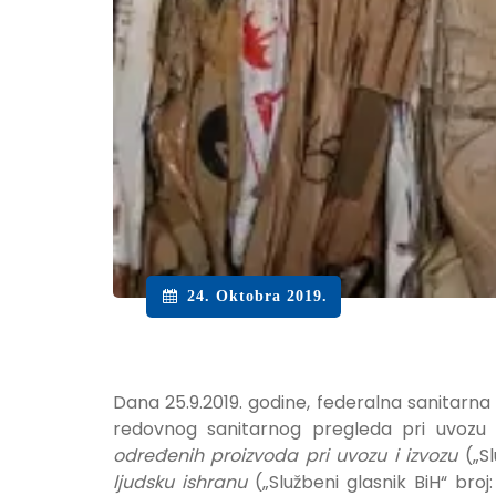
24. Oktobra 2019.
Dana 25.9.2019. godine, federalna sanitarna
redovnog sanitarnog pregleda pri uvoz
određenih proizvoda pri uvozu i izvozu
(„Sl
ljudsku ishranu
(„Službeni glasnik BiH“ broj: