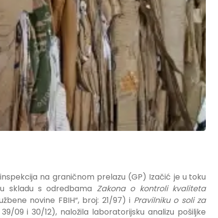
 inspekcija na graničnom prelazu (GP) Izačić je u
toku
u u skladu s odredbama
Zakona o kontroli kvaliteta
užbene novine FBIH“, broj: 21/97) i
Pravilniku o soli za
 39/09 i 30/12), naložila laboratorijsku analizu pošiljke