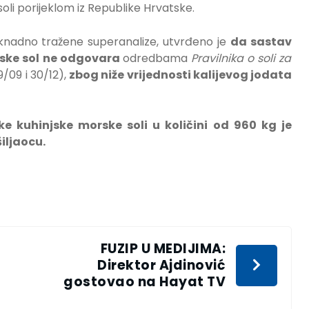
li porijeklom iz Republike Hrvatske.
aknadno tražene superanalize, utvrđeno je
da sastav
rske sol ne odgovara
odredbama
Pravilnika o soli za
9/09 i 30/12),
zbog niže vrijednosti kalijevog jodata
e kuhinjske morske soli u količini od 960 kg je
iljaocu.
FUZIP U MEDIJIMA:
Direktor Ajdinović
gostovao na Hayat TV