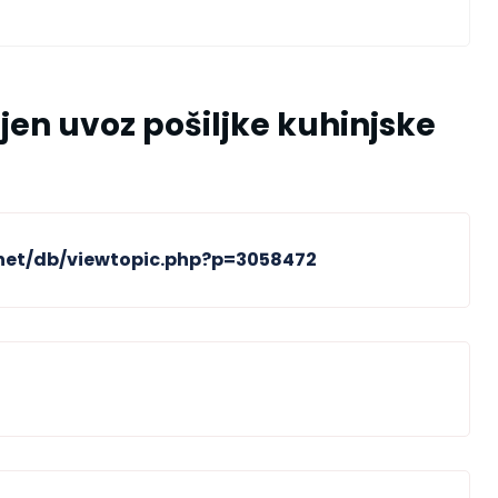
en uvoz pošiljke kuhinjske
net/db/viewtopic.php?p=3058472