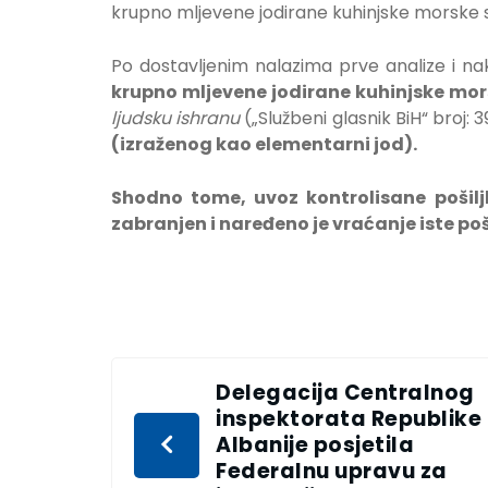
krupno mljevene jodirane kuhinjske morske so
Po dostavljenim nalazima prve analize i n
krupno mljevene jodirane kuhinjske mo
ljudsku ishranu
(„Službeni glasnik BiH“ broj: 3
(izraženog kao elementarni jod).
Shodno tome, uvoz kontrolisane pošiljk
zabranjen i naređeno je vraćanje iste poš
Delegacija Centralnog
inspektorata Republike
Albanije posjetila
Federalnu upravu za