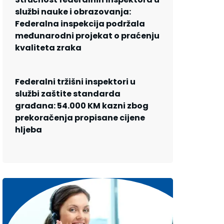
službi nauke i obrazovanja:
Federalna inspekcija podržala
međunarodni projekat o praćenju
kvaliteta zraka
Federalni tržišni inspektori u
službi zaštite standarda
građana: 54.000 KM kazni zbog
prekoračenja propisane cijene
hljeba