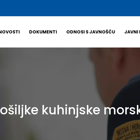
NOVOSTI
DOKUMENTI
ODNOSI S JAVNOŠĆU
JAVNI 
šiljke kuhinjske morsk