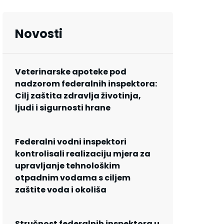
Novosti
Veterinarske apoteke pod
nadzorom federalnih inspektora:
Cilj zaštita zdravlja životinja,
ljudi i sigurnosti hrane
Federalni vodni inspektori
kontrolisali realizaciju mjera za
upravljanje tehnološkim
otpadnim vodama s ciljem
zaštite voda i okoliša
Stručnost federalnih inspektora u