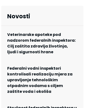
Novosti
Veterinarske apoteke pod
nadzorom federalnih inspektora:
Cilj zaštita zdravlja životinja,
ljudi i sigurnosti hrane
Federalni vodni inspektori
kontrolisali realizaciju mjera za
upravljanje tehnološkim
otpadnim vodama s ciljem
zaštite voda i okoliša
Stručnost federalnih inspektora u