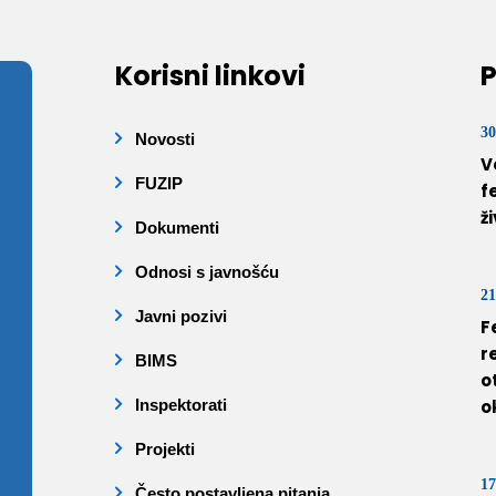
Korisni linkovi
P
30
Novosti
V
FUZIP
f
ž
Dokumenti
Odnosi s javnošću
21
Javni pozivi
F
r
BIMS
o
Inspektorati
o
Projekti
17
Često postavljena pitanja