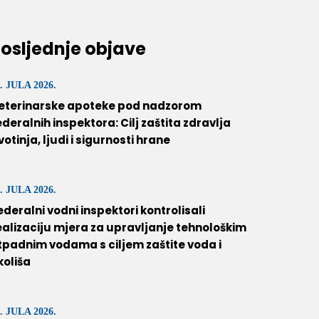
osljednje objave
. JULA 2026.
eterinarske apoteke pod nadzorom
ederalnih inspektora: Cilj zaštita zdravlja
ivotinja, ljudi i sigurnosti hrane
. JULA 2026.
ederalni vodni inspektori kontrolisali
ealizaciju mjera za upravljanje tehnološkim
tpadnim vodama s ciljem zaštite voda i
koliša
. JULA 2026.