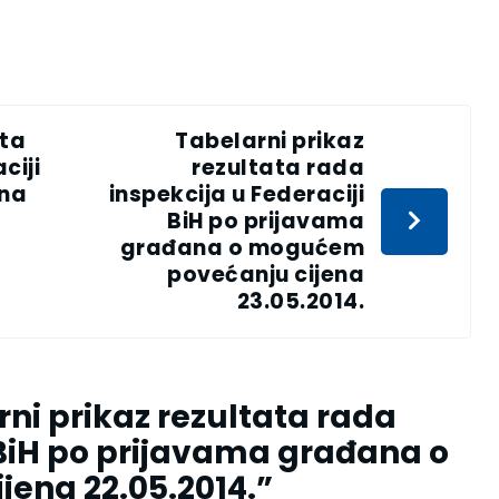
ata
Tabelarni prikaz
ciji
rezultata rada
ana
inspekcija u Federaciji
BiH po prijavama
građana o mogućem
povećanju cijena
23.05.2014.
ni prikaz rezultata rada
 BiH po prijavama građana o
ena 22.05.2014.
”