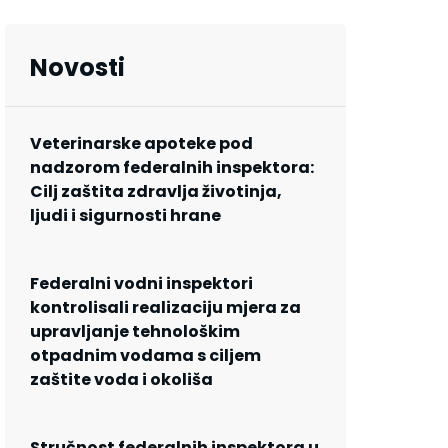
Novosti
Veterinarske apoteke pod
nadzorom federalnih inspektora:
Cilj zaštita zdravlja životinja,
ljudi i sigurnosti hrane
Federalni vodni inspektori
kontrolisali realizaciju mjera za
upravljanje tehnološkim
otpadnim vodama s ciljem
zaštite voda i okoliša
Stručnost federalnih inspektora u