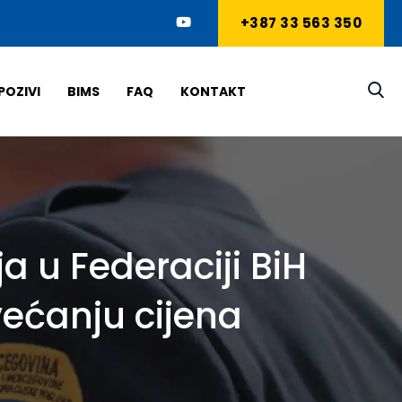
+387 33 563 350
POZIVI
BIMS
FAQ
KONTAKT
a u Federaciji BiH
ćanju cijena