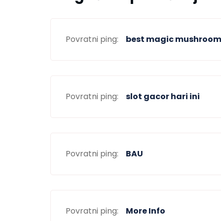
Povratni ping:
best magic mushroom 
Povratni ping:
slot gacor hari ini
Povratni ping:
BAU
Povratni ping:
More Info