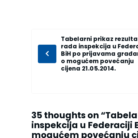
Tabelarni prikaz rezult
rada inspekcija u Federa
BiH po prijavama građ
o mogućem povećanju
cijena 21.05.2014.
35 thoughts on “
Tabelar
inspekcija u Federaciji
mogućem povećanju cij