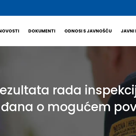
NOVOSTI
DOKUMENTI
ODNOSI S JAVNOŠĆU
JAVNI 
rezultata rada inspekcij
ađana o mogućem pove