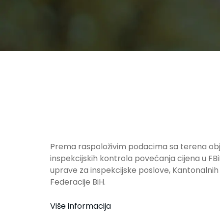
Prema raspoloživim podacima sa terena objav
inspekcijskih kontrola povećanja cijena u F
uprave za inspekcijske poslove, Kantonalnih 
Federacije BiH.
Više informacija