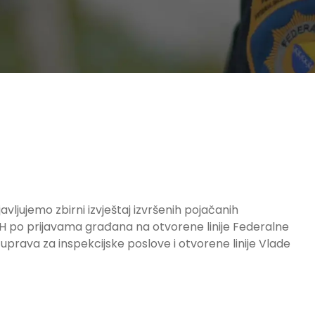
ljujemo zbirni izvještaj izvršenih pojačanih
BiH po prijavama građana na otvorene linije Federalne
uprava za inspekcijske poslove i otvorene linije Vlade