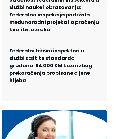
službi nauke i obrazovanja:
Federalna inspekcija podržala
međunarodni projekat o praćenju
kvaliteta zraka
Federalni tržišni inspektori u
službi zaštite standarda
građana: 54.000 KM kazni zbog
prekoračenja propisane cijene
hljeba