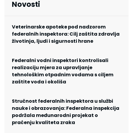
Novosti
Veterinarske apoteke pod nadzorom
federalnih inspektora: Cilj zaštita zdravlja
životinja, ljudi i sigurnosti hrane
Federalni vodni inspektori kontrolisali
realizaciju mjera za upravljanje
tehnološkim otpadnim vodama s ciljem
zaštite voda i okoliša
Stručnost federalnih inspektora u službi
nauke i obrazovanja: Federalna inspekcija
podržala međunarodni projekat o
praćenju kvaliteta zraka