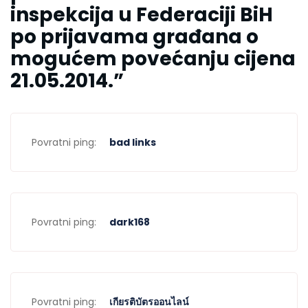
inspekcija u Federaciji BiH
po prijavama građana o
mogućem povećanju cijena
21.05.2014.
”
Povratni ping:
bad links
Povratni ping:
dark168
Povratni ping:
เกียรติบัตรออนไลน์