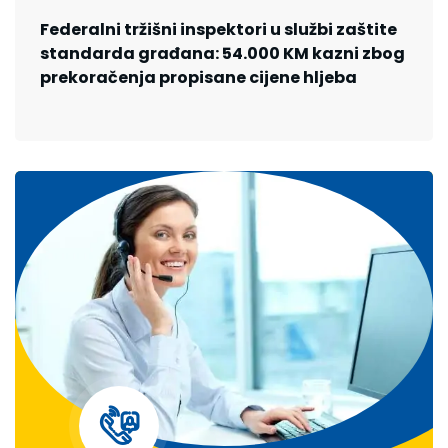
Federalni tržišni inspektori u službi zaštite
standarda građana: 54.000 KM kazni zbog
prekoračenja propisane cijene hljeba