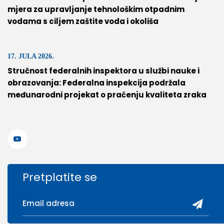
mjera za upravljanje tehnološkim otpadnim
vodama s ciljem zaštite voda i okoliša
17. JULA 2026.
Stručnost federalnih inspektora u službi nauke i
obrazovanja: Federalna inspekcija podržala
međunarodni projekat o praćenju kvaliteta zraka
Pretplatite se