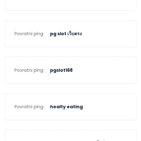
Povratni ping:
pg slot เว็บตรง
Povratni ping:
pgslot168
Povratni ping:
healty eating