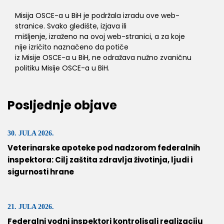
Misija OSCE-a u BiH je podržala izradu ove web-
stranice. Svako gledište, izjava ili
mišljenje, izraženo na ovoj web-stranici, a za koje
nije izričito naznačeno da potiče
iz Misije OSCE-a u BiH, ne odražava nužno zvaničnu
politiku Misije OSCE-a u BiH.
Posljednje objave
30. JULA 2026.
Veterinarske apoteke pod nadzorom federalnih
inspektora: Cilj zaštita zdravlja životinja, ljudi i
sigurnosti hrane
21. JULA 2026.
Federalni vodni inspektori kontrolisali realizaciju