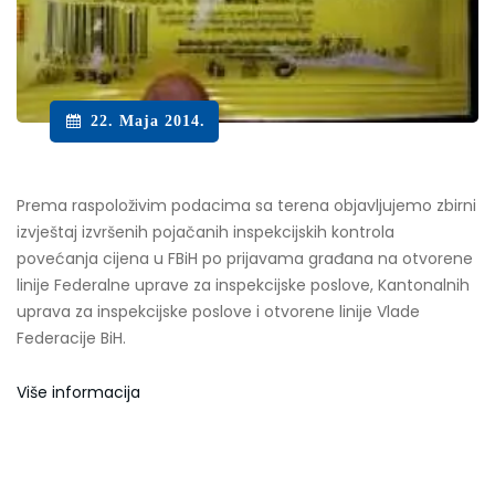
22. Maja 2014.
Prema raspoloživim podacima sa terena objavljujemo zbirni
izvještaj izvršenih pojačanih inspekcijskih kontrola
povećanja cijena u FBiH po prijavama građana na otvorene
linije Federalne uprave za inspekcijske poslove, Kantonalnih
uprava za inspekcijske poslove i otvorene linije Vlade
Federacije BiH.
Više informacija