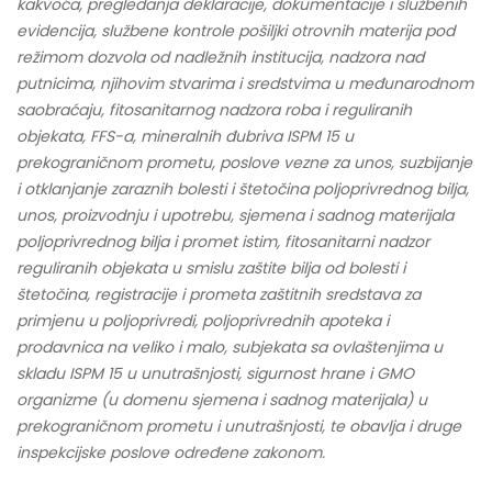
kakvoća, pregledanja deklaracije, dokumentacije i službenih
evidencija, službene kontrole pošiljki otrovnih materija pod
režimom dozvola od nadležnih institucija, nadzora nad
putnicima, njihovim stvarima i sredstvima u međunarodnom
saobraćaju, fitosanitarnog nadzora roba i reguliranih
objekata, FFS-a, mineralnih đubriva ISPM 15 u
prekograničnom prometu, poslove vezne za unos, suzbijanje
i otklanjanje zaraznih bolesti i štetočina poljoprivrednog bilja,
unos, proizvodnju i upotrebu, sjemena i sadnog materijala
poljoprivrednog bilja i promet istim, fitosanitarni nadzor
reguliranih objekata u smislu zaštite bilja od bolesti i
štetočina, registracije i prometa zaštitnih sredstava za
primjenu u poljoprivredi, poljoprivrednih apoteka i
prodavnica na veliko i malo, subjekata sa ovlaštenjima u
skladu ISPM 15 u unutrašnjosti, sigurnost hrane i GMO
organizme (u domenu sjemena i sadnog materijala) u
prekograničnom prometu i unutrašnjosti, te obavlja i druge
inspekcijske poslove određene zakonom.