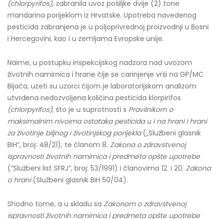
(chlorpyrifos),
zabranila uvoz pošiljke dvije (2) tone
mandarina porijeklom iz Hrvatske. Upotreba navedenog
pesticida zabranjena je u poljoprivrednoj proizvodnji u Bosni
i Hercegovini, kao i u zemljama Evropske unije.
Naime, u postupku inspekcijskog nadzora nad uvozom
životnih namirnica i hrane čije se carinjenje vrši na GP/MC
Bijača, uzeti su uzorci čijom je laboratorijskom analizom
utvrđena nedozvoljena količina pesticida klorpirifos
(chlorpyrifos)
, što je u suprotnosti s
Pravilnikom o
maksimalnim nivoima ostataka pesticida u i na hrani i hrani
za životinje biljnog i životinjskog porijekla
(„Službeni glasnik
BiH“, broj: 48/21), te članom 8.
Zakona o zdravstvenoj
ispravnosti životnih namirnica i predmeta opšte upotrebe
(“Službeni list SFRJ”, broj: 53/1991) i članovima 12. i 20.
Zakona
o hrani
(Službeni glasnik BiH 50/04).
Shodno tome, a u skladu sa
Zakonom o zdravstvenoj
ispravnosti životnih namirnica i predmeta opšte upotrebe