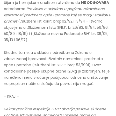
čijom je hemijskom analizom utvrđeno da
NE ODGOVARA
odredbama
Pravilnika o uvjetima u pogledu zdravstvene
ispravnosti predmeta opće upotrebe koji se mogu stavljati u
promet
(„Službeni list RbiH“, broj: 02/92 i 13/94 – izvorno
objavljeno u „Službenom listu SFRJ“, br.26/83, 61/84, 56/86,
50/89 i 18/91) i („Službene novine Federacije BiH“ br. 36/05,
35/13 i 96/17).
Shodno tome, a u skladu s odredbama Zakona o
zdravstvenoj ispravnosti životnih namirnica i predmeta
opće upotrebe (“Službeni list SFRJ”, broj: 53/1991), uvoz
kontrolisane pošiljke ukupne težine 120kg je zabranjen, te je
naređeno njeno vraćanje pošiljaocu, odnosno uništavanje
na propisan način u slučaju da povrat nije moguć.
– KRAJ –
Sektor granične inspekcije FUZIP obavlja poslove službene
kontrole zdravstvene ispravnosti i higijene hrane pri