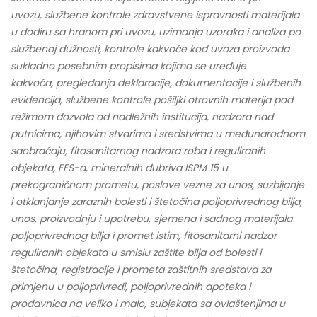
uvozu, službene kontrole zdravstvene ispravnosti materijala
u dodiru sa hranom pri uvozu, uzimanja uzoraka i analiza po
službenoj dužnosti, kontrole kakvoće kod uvoza proizvoda
sukladno posebnim propisima kojima se uređuje
kakvoća, pregledanja deklaracije, dokumentacije i službenih
evidencija, službene kontrole pošiljki otrovnih materija pod
režimom dozvola od nadležnih institucija, nadzora nad
putnicima, njihovim stvarima i sredstvima u međunarodnom
saobraćaju, fitosanitarnog nadzora roba i reguliranih
objekata, FFS-a, mineralnih đubriva ISPM 15 u
prekograničnom prometu, poslove vezne za unos, suzbijanje
i otklanjanje zaraznih bolesti i štetočina poljoprivrednog bilja,
unos, proizvodnju i upotrebu, sjemena i sadnog materijala
poljoprivrednog bilja i promet istim, fitosanitarni nadzor
reguliranih objekata u smislu zaštite bilja od bolesti i
štetočina, registracije i prometa zaštitnih sredstava za
primjenu u poljoprivredi, poljoprivrednih apoteka i
prodavnica na veliko i malo, subjekata sa ovlaštenjima u