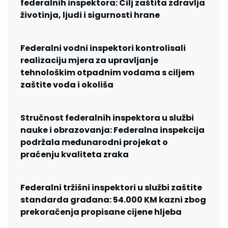
federalnih inspektora: Cilj zaštita zdravlja
životinja, ljudi i sigurnosti hrane
Federalni vodni inspektori kontrolisali
realizaciju mjera za upravljanje
tehnološkim otpadnim vodama s ciljem
zaštite voda i okoliša
Stručnost federalnih inspektora u službi
nauke i obrazovanja: Federalna inspekcija
podržala međunarodni projekat o
praćenju kvaliteta zraka
Federalni tržišni inspektori u službi zaštite
standarda građana: 54.000 KM kazni zbog
prekoračenja propisane cijene hljeba