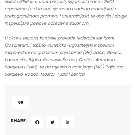
skladu ISPM 15 u unutrašnjosti, sigurnost hrane i GMO
organizme (u domenu sjemena i sadnog materijala) u
prekograničnom prometu i unutrašnjosti, te obavlja i druge
inspekcijske poslove određene zakonom.
U okviru sektora, kontrole provode federalni sanitarni,
fitosanitarni i tržišno-turističko-ugostiteljski inspektori
raspoređeni na graničnim prijelazima (GP) Izačić, Gorica,
Kamensko, Bijača, Bosanski Šamac, Orašje i Aerodrom
Sarajevo i Svilaj, te na mjestima carinjenja (MC) Rajlovac-
Sarajevo, Rodoč-Mostar, Tuzla i Zenica.
68
SHARE: