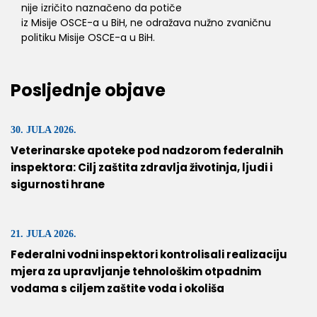
nije izričito naznačeno da potiče
iz Misije OSCE-a u BiH, ne odražava nužno zvaničnu
politiku Misije OSCE-a u BiH.
Posljednje objave
30. JULA 2026.
Veterinarske apoteke pod nadzorom federalnih
inspektora: Cilj zaštita zdravlja životinja, ljudi i
sigurnosti hrane
21. JULA 2026.
Federalni vodni inspektori kontrolisali realizaciju
mjera za upravljanje tehnološkim otpadnim
vodama s ciljem zaštite voda i okoliša