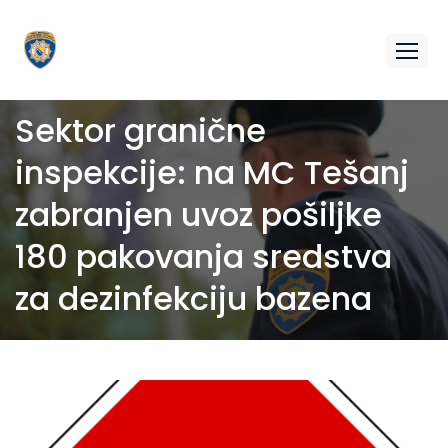
Sektor granične
inspekcije: na MC Tešanj
zabranjen uvoz pošiljke
180 pakovanja sredstva
za dezinfekciju bazena