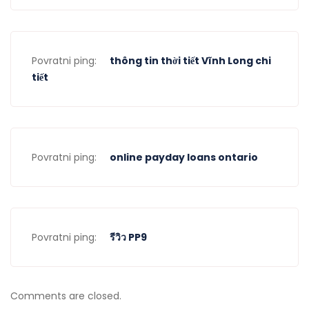
Povratni ping:
thông tin thời tiết Vĩnh Long chi
tiết
Povratni ping:
online payday loans ontario
Povratni ping:
รีวิว PP9
Comments are closed.