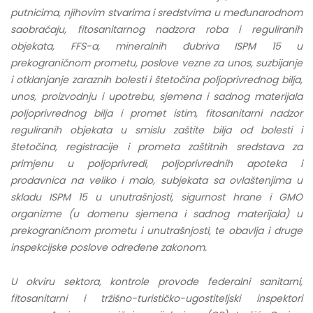
putnicima, njihovim stvarima i sredstvima u međunarodnom
saobraćaju, fitosanitarnog nadzora roba i reguliranih
objekata, FFS-a, mineralnih đubriva ISPM 15 u
prekograničnom prometu, poslove vezne za unos, suzbijanje
i otklanjanje zaraznih bolesti i štetočina poljoprivrednog bilja,
unos, proizvodnju i upotrebu, sjemena i sadnog materijala
poljoprivrednog bilja i promet istim, fitosanitarni nadzor
reguliranih objekata u smislu zaštite bilja od bolesti i
štetočina, registracije i prometa zaštitnih sredstava za
primjenu u poljoprivredi, poljoprivrednih apoteka i
prodavnica na veliko i malo, subjekata sa ovlaštenjima u
skladu ISPM 15 u unutrašnjosti, sigurnost hrane i GMO
organizme (u domenu sjemena i sadnog materijala) u
prekograničnom prometu i unutrašnjosti, te obavlja i druge
inspekcijske poslove određene zakonom.
U okviru sektora, kontrole provode federalni sanitarni,
fitosanitarni i tržišno-turističko-ugostiteljski inspektori