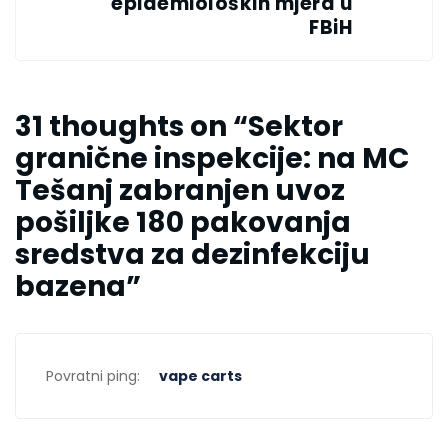
epidemioloških mjera u
FBiH
31 thoughts on “
Sektor
granične inspekcije: na MC
Tešanj zabranjen uvoz
pošiljke 180 pakovanja
sredstva za dezinfekciju
bazena
”
Povratni ping:
vape carts