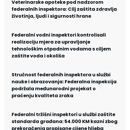
Veterinarske apoteke pod nadzorom
federalnih inspektora: Cilj zaštita zdravlja
životinja, ljudi i sigurnosti hrane
Federalni vodni inspektori kontrolisali
realizaciju mjera za upravljanje
tehnološkim otpadnim vodama s ciljem
zaštite voda i okoliša
Stručnost federalnih inspektora u službi
nauke i obrazovanja: Federalna inspekcija
podržala međunarodni projekat o
praćenju kvaliteta zraka
Federalni tržišni inspektori u službi zaštite
standarda građana: 54.000 KM kazni zbog
prekoračenja propisane cijene hljeba