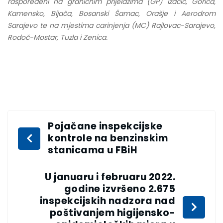
raspoređeni na graničnim prijelazima (GP) Izačić, Gorica,
Kamensko, Bijača, Bosanski Šamac, Orašje i Aerodrom
Sarajevo te na mjestima carinjenja (MC) Rajlovac-Sarajevo,
Rodoč-Mostar, Tuzla i Zenica.
Pojačane inspekcijske
kontrole na benzinskim
stanicama u FBiH
U januaru i februaru 2022.
godine izvršeno 2.675
inspekcijskih nadzora nad
poštivanjem higijensko-