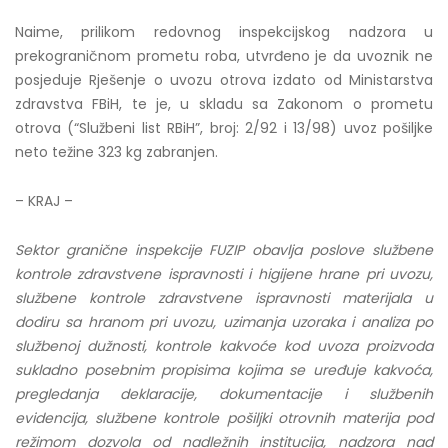
Naime, prilikom redovnog inspekcijskog nadzora u
prekograničnom prometu roba, utvrđeno je da uvoznik ne
posjeduje Rješenje o uvozu otrova izdato od Ministarstva
zdravstva FBiH, te je, u skladu sa Zakonom o prometu
otrova (“Službeni list RBiH”, broj: 2/92 i 13/98) uvoz pošiljke
neto težine 323 kg zabranjen.
– KRAJ –
Sektor granične inspekcije FUZIP obavlja poslove službene
kontrole zdravstvene ispravnosti i higijene hrane pri uvozu,
službene kontrole zdravstvene ispravnosti materijala u
dodiru sa hranom pri uvozu, uzimanja uzoraka i analiza po
službenoj dužnosti, kontrole kakvoće kod uvoza proizvoda
sukladno posebnim propisima kojima se uređuje kakvoća,
pregledanja deklaracije, dokumentacije i službenih
evidencija, službene kontrole pošiljki otrovnih materija pod
režimom dozvola od nadležnih institucija, nadzora nad