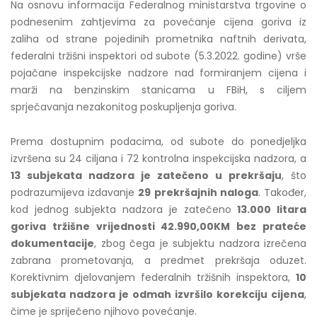
Na osnovu informacija Federalnog ministarstva trgovine o
podnesenim zahtjevima za povećanje cijena goriva iz
zaliha od strane pojedinih prometnika naftnih derivata,
federalni tržišni inspektori od subote (5.3.2022. godine) vrše
pojačane inspekcijske nadzore nad formiranjem cijena i
marži na benzinskim stanicama u FBiH, s ciljem
sprječavanja nezakonitog poskupljenja goriva.
Prema dostupnim podacima, od subote do ponedjeljka
izvršena su 24 ciljana i 72 kontrolna inspekcijska nadzora, a
13 subjekata nadzora je zatečeno u prekršaju
, što
podrazumijeva izdavanje
29 prekršajnih naloga
. Također,
kod jednog subjekta nadzora je zatečeno
13.000 litara
goriva tržišne vrijednosti 42.990,00KM bez prateće
dokumentacije
, zbog čega je subjektu nadzora izrečena
zabrana prometovanja, a predmet prekršaja oduzet.
Korektivnim djelovanjem federalnih tržišnih inspektora,
10
subjekata nadzora je odmah izvršilo korekciju cijena
,
čime je spriječeno njihovo povećanje.