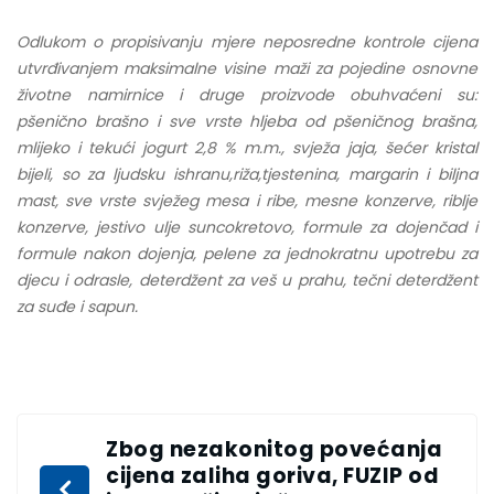
Odlukom o propisivanju mjere neposredne kontrole cijena
utvrđivanjem maksimalne visine maži za pojedine osnovne
životne namirnice i druge proizvode obuhvaćeni su:
pšenično brašno i sve vrste hljeba od pšeničnog brašna,
mlijeko i tekući jogurt 2,8 % m.m., svježa jaja, šećer kristal
bijeli, so za ljudsku ishranu,riža,tjestenina, margarin i biljna
mast, sve vrste svježeg mesa i ribe, mesne konzerve, riblje
konzerve, jestivo ulje suncokretovo, formule za dojenčad i
formule nakon dojenja, pelene za jednokratnu upotrebu za
djecu i odrasle, deterdžent za veš u prahu, tečni deterdžent
za suđe i sapun.
Zbog nezakonitog povećanja
cijena zaliha goriva, FUZIP od