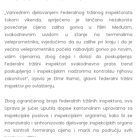
„Vanrednim djelovanjem Federalnog tržišnog inspektorata
tokom vikenda, spriječeno je lančano nezakonito
povećanje cijena zaliha goriva u FBiH. Međutim,
svakodnevnim uvidom u stanje na terminalima
veleprometnika, svjedočimo da su zalihe pri kraju i da je
većina veleprometnika počela nabavljati gorivo po novim,
višim cijenama, zbog čega i dolazi do poskupljenja.
Federalni tržišni inspektori svakodnevno prate trend
poskupljenja i inspekcijskim nadzorima kontrolišu njihovu
zakonitost“, izjavio je Elmir Ramić, glavni federalni tržišni
inspektor po ovlaštenju.
Zbog ograničenog broja federalnih tržišnih inspektora, ova
Uprava je jučer uputila dopise kantonalnim upravama za
inspekcijske poslove i inspekcijskim organima, kako bi se
intenziviralo i sinhronizovalo djelovanje inspekcijskih organa
na kontroli formiranja cijena i marži na području svih