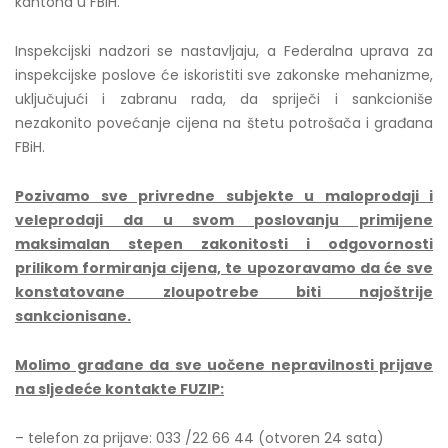
kantona u FBiH.
Inspekcijski nadzori se nastavljaju, a Federalna uprava za
inspekcijske poslove će iskoristiti sve zakonske mehanizme,
uključujući i zabranu rada, da spriječi i sankcioniše
nezakonito povećanje cijena na štetu potrošača i građana
FBiH.
Pozivamo sve privredne subjekte u maloprodaji i
veleprodaji da u svom poslovanju primijene
maksimalan stepen zakonitosti i odgovornosti
prilikom formiranja cijena, te upozoravamo da će sve
konstatovane zloupotrebe biti najoštrije
sankcionisane.
Molimo građane da sve uočene nepravilnosti prijave
na sljedeće kontakte FUZIP:
– telefon za prijave: 033 /22 66 44 (otvoren 24 sata)