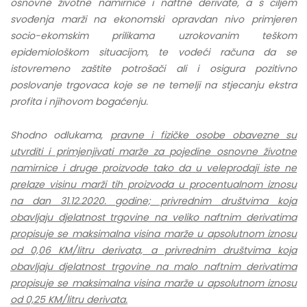
osnovne životne namirnice i naftne derivate, a s ciljem
svođenja marži na ekonomski opravdan nivo primjeren
socio-ekomskim prilikama uzrokovanim teškom
epidemiološkom situacijom, te vodeći računa da se
istovremeno zaštite potrošači ali i osigura pozitivno
poslovanje trgovaca koje se ne temelji na stjecanju ekstra
profita i njihovom bogaćenju.
Shodno odlukama,
pravne i fizičke osobe obavezne su
utvrditi i primjenjivati marže za pojedine osnovne životne
namirnice i druge proizvode tako da u veleprodaji
iste ne
prelaze visinu marži tih proizvoda u procentualnom iznosu
na dan 31.12.2020. godine; privrednim društvima koja
obavljaju djelatnost trgovine na veliko naftnim derivatima
propisuje se maksimalna visina marže u apsolutnom iznosu
od 0,06 KM/litru derivata, a privrednim društvima koja
obavljaju djelatnost trgovine na malo naftnim derivatima
propisuje se maksimalna visina marže u apsolutnom iznosu
od 0,25 KM/litru derivata.