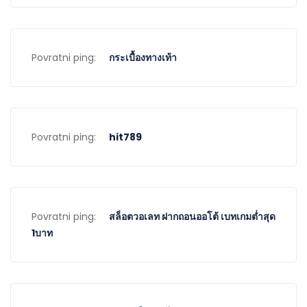
Povratni ping:
กระเบื้องทางเท้า
Povratni ping:
hit789
Povratni ping:
สล็อตวอเลท ฝากถอนออโต้ เบทเกมต่ำสุด
1บาท