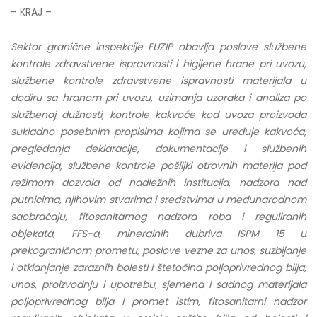
– KRAJ –
Sektor granične inspekcije FUZIP obavlja poslove službene
kontrole zdravstvene ispravnosti i higijene hrane pri uvozu,
službene kontrole zdravstvene ispravnosti materijala u
dodiru sa hranom pri uvozu, uzimanja uzoraka i analiza po
službenoj dužnosti, kontrole kakvoće kod uvoza proizvoda
sukladno posebnim propisima kojima se uređuje kakvoća,
pregledanja deklaracije, dokumentacije i službenih
evidencija, službene kontrole pošiljki otrovnih materija pod
režimom dozvola od nadležnih institucija, nadzora nad
putnicima, njihovim stvarima i sredstvima u međunarodnom
saobraćaju, fitosanitarnog nadzora roba i reguliranih
objekata, FFS-a, mineralnih đubriva ISPM 15 u
prekograničnom prometu, poslove vezne za unos, suzbijanje
i otklanjanje zaraznih bolesti i štetočina poljoprivrednog bilja,
unos, proizvodnju i upotrebu, sjemena i sadnog materijala
poljoprivrednog bilja i promet istim, fitosanitarni nadzor