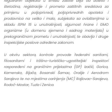
reguliranih objekata u smislu zaštite bilja od bolesti i
štetočina, registracije i prometa zaštitnih sredstava za
primjenu u poljoprivredi, poljoprivrednih apoteka i
prodavnica na veliko i malo, subjekata sa ovlaštenjima u
skladu ISPM 15 u unutrašnjosti, sigurnost hrane i GMO
organizme (u domenu sjemena i sadnog materijala) u
prekograničnom prometu i unutrašnjosti, te obavlja i druge
inspekcijske poslove određene zakonom.
U okviru sektora, kontrole provode federalni sanitarni,
fitosanitarni i tržišno-turističko-ugostiteljski inspektori
raspoređeni na graničnim prijelazima (GP) Izačić, Gorica,
Kamensko, Bijača, Bosanski Šamac, Orašje i Aerodrom
Sarajevo te na mjestima carinjenja (MC) Rajlovac-Sarajevo,
Rodoč-Mostar, Tuzla i Zenica.