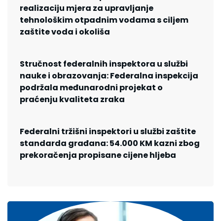
realizaciju mjera za upravljanje
tehnološkim otpadnim vodama s ciljem
zaštite voda i okoliša
Stručnost federalnih inspektora u službi
nauke i obrazovanja: Federalna inspekcija
podržala međunarodni projekat o
praćenju kvaliteta zraka
Federalni tržišni inspektori u službi zaštite
standarda građana: 54.000 KM kazni zbog
prekoračenja propisane cijene hljeba