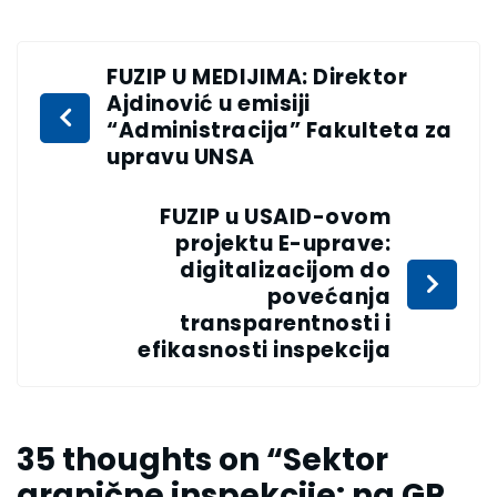
FUZIP U MEDIJIMA: Direktor
Ajdinović u emisiji
“Administracija” Fakulteta za
upravu UNSA
FUZIP u USAID-ovom
projektu E-uprave:
digitalizacijom do
povećanja
transparentnosti i
efikasnosti inspekcija
35 thoughts on “
Sektor
granične inspekcije: na GP