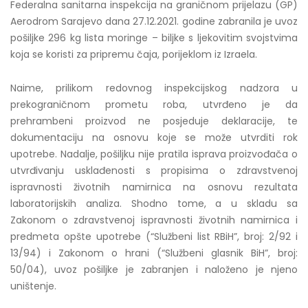
Federalna sanitarna inspekcija na graničnom prijelazu (GP)
Aerodrom Sarajevo dana 27.12.2021. godine zabranila je uvoz
pošiljke 296 kg lista moringe – biljke s ljekovitim svojstvima
koja se koristi za pripremu čaja, porijeklom iz Izraela.
Naime, prilikom redovnog inspekcijskog nadzora u
prekograničnom prometu roba, utvrđeno je da
prehrambeni proizvod ne posjeduje deklaracije, te
dokumentaciju na osnovu koje se može utvrditi rok
upotrebe. Nadalje, pošiljku nije pratila isprava proizvođača o
utvrđivanju usklađenosti s propisima o zdravstvenoj
ispravnosti životnih namirnica na osnovu rezultata
laboratorijskih analiza. Shodno tome, a u skladu sa
Zakonom o zdravstvenoj ispravnosti životnih namirnica i
predmeta opšte upotrebe (“Službeni list RBiH”, broj: 2/92 i
13/94) i Zakonom o hrani (“Službeni glasnik BiH”, broj:
50/04), uvoz pošiljke je zabranjen i naloženo je njeno
uništenje.