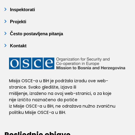
Inspektorati
Projekti
Često postavljena pitanja
Kontakt
Misija OSCE-a u BiH je podržala izradu ove web-
stranice. Svako gledište, izjava ili
mišljenje, izraženo na ovoj web-stranici, a za koje
nije izričito naznačeno da potiče
iz Misije OSCE-a u BiH, ne odražava nužno zvaničnu
politiku Misije OSCE-a u BiH.
Posljednje objave