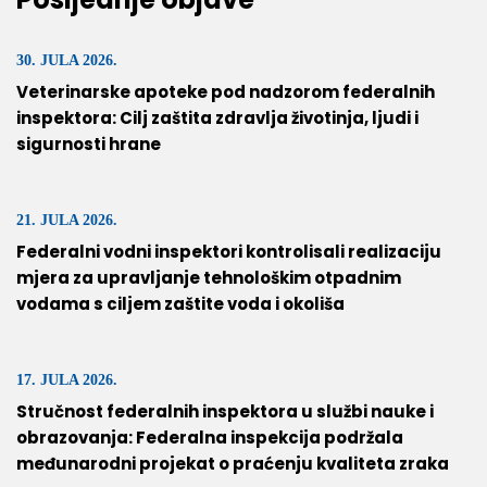
30. JULA 2026.
Veterinarske apoteke pod nadzorom federalnih
inspektora: Cilj zaštita zdravlja životinja, ljudi i
sigurnosti hrane
21. JULA 2026.
Federalni vodni inspektori kontrolisali realizaciju
mjera za upravljanje tehnološkim otpadnim
vodama s ciljem zaštite voda i okoliša
17. JULA 2026.
Stručnost federalnih inspektora u službi nauke i
obrazovanja: Federalna inspekcija podržala
međunarodni projekat o praćenju kvaliteta zraka