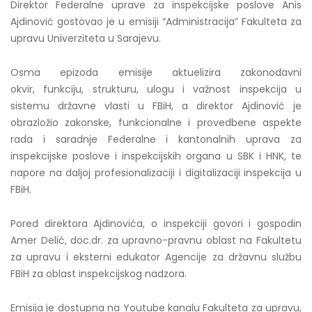
Direktor Federalne uprave za inspekcijske poslove Anis
Ajdinović gostovao je u emisiji “Administracija” Fakulteta za
upravu Univerziteta u Sarajevu.
Osma epizoda emisije aktuelizira zakonodavni
okvir, funkciju, strukturu, ulogu i važnost inspekcija u
sistemu državne vlasti u FBiH, a direktor Ajdinović je
obrazložio zakonske, funkcionalne i provedbene aspekte
rada i saradnje Federalne i kantonalnih uprava za
inspekcijske poslove i inspekcijskih organa u SBK i HNK, te
napore na daljoj profesionalizaciji i digitalizaciji inspekcija u
FBiH.
Pored direktora Ajdinovića, o inspekciji govori i gospodin
Amer Delić, doc.dr. za upravno-pravnu oblast na Fakultetu
za upravu i eksterni edukator Agencije za državnu službu
FBiH za oblast inspekcijskog nadzora.
Emisija je dostupna na Youtube kanalu Fakulteta za upravu,