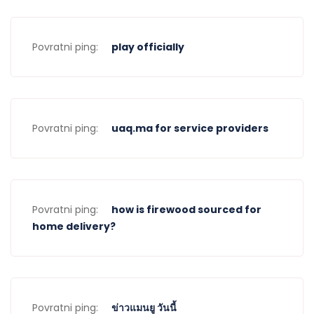
Povratni ping:
play officially
Povratni ping:
uaq.ma for service providers
Povratni ping:
how is firewood sourced for
home delivery?
Povratni ping:
ข่าวแมนยู วันนี้