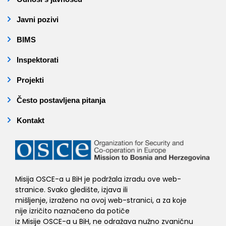
Javni pozivi
BIMS
Inspektorati
Projekti
Često postavljena pitanja
Kontakt
Misija OSCE-a u BiH je podržala izradu ove web-
stranice. Svako gledište, izjava ili
mišljenje, izraženo na ovoj web-stranici, a za koje
nije izričito naznačeno da potiče
iz Misije OSCE-a u BiH, ne odražava nužno zvaničnu