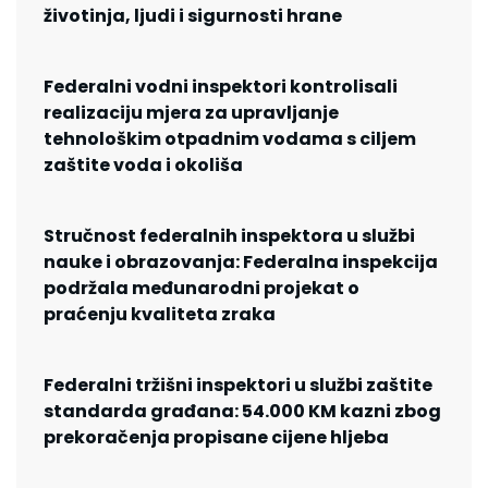
životinja, ljudi i sigurnosti hrane
Federalni vodni inspektori kontrolisali
realizaciju mjera za upravljanje
tehnološkim otpadnim vodama s ciljem
zaštite voda i okoliša
Stručnost federalnih inspektora u službi
nauke i obrazovanja: Federalna inspekcija
podržala međunarodni projekat o
praćenju kvaliteta zraka
Federalni tržišni inspektori u službi zaštite
standarda građana: 54.000 KM kazni zbog
prekoračenja propisane cijene hljeba