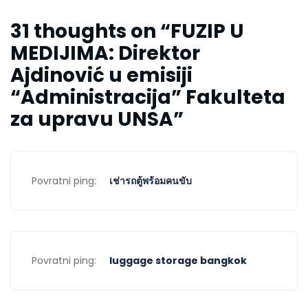
31 thoughts on “
FUZIP U
MEDIJIMA: Direktor
Ajdinović u emisiji
“Administracija” Fakulteta
za upravu UNSA
”
Povratni ping:
เช่ารถตู้พร้อมคนขับ
Povratni ping:
luggage storage bangkok