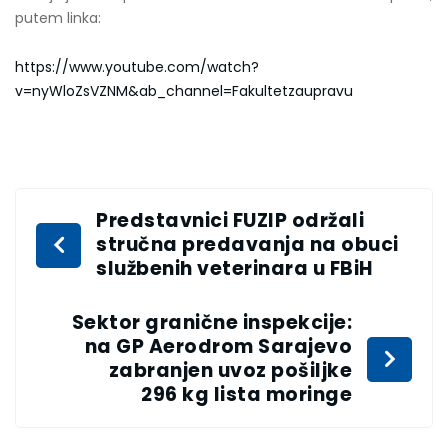
putem linka:
https://www.youtube.com/watch?
v=nyWloZsVZNM&ab_channel=Fakultetzaupravu
Predstavnici FUZIP održali
stručna predavanja na obuci
službenih veterinara u FBiH
Sektor granične inspekcije:
na GP Aerodrom Sarajevo
zabranjen uvoz pošiljke
296 kg lista moringe