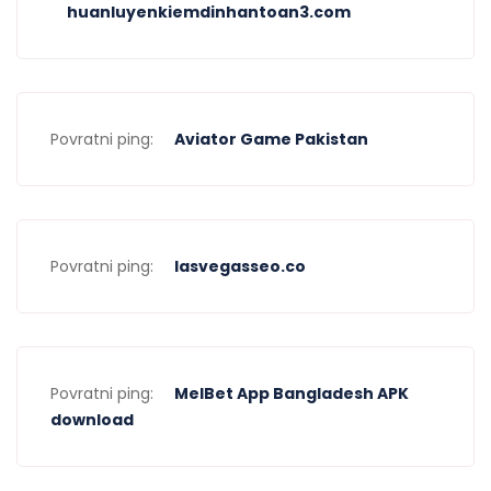
huanluyenkiemdinhantoan3.com
Povratni ping:
Aviator Game Pakistan
Povratni ping:
lasvegasseo.co
Povratni ping:
MelBet App Bangladesh APK
download