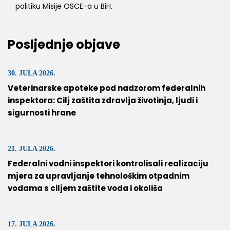
politiku Misije OSCE-a u BiH.
Posljednje objave
30. JULA 2026.
Veterinarske apoteke pod nadzorom federalnih
inspektora: Cilj zaštita zdravlja životinja, ljudi i
sigurnosti hrane
21. JULA 2026.
Federalni vodni inspektori kontrolisali realizaciju
mjera za upravljanje tehnološkim otpadnim
vodama s ciljem zaštite voda i okoliša
17. JULA 2026.