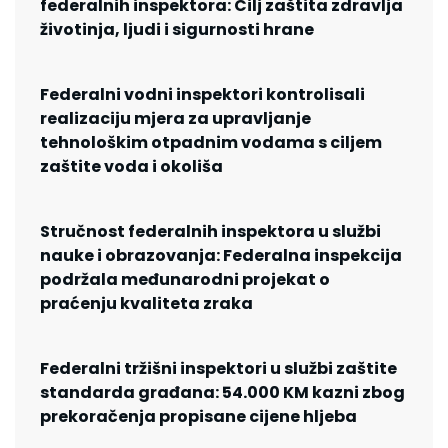
federalnih inspektora: Cilj zaštita zdravlja
životinja, ljudi i sigurnosti hrane
Federalni vodni inspektori kontrolisali
realizaciju mjera za upravljanje
tehnološkim otpadnim vodama s ciljem
zaštite voda i okoliša
Stručnost federalnih inspektora u službi
nauke i obrazovanja: Federalna inspekcija
podržala međunarodni projekat o
praćenju kvaliteta zraka
Federalni tržišni inspektori u službi zaštite
standarda građana: 54.000 KM kazni zbog
prekoračenja propisane cijene hljeba