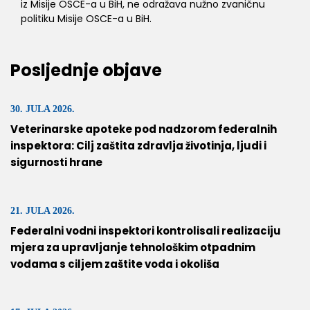
iz Misije OSCE-a u BiH, ne odražava nužno zvaničnu
politiku Misije OSCE-a u BiH.
Posljednje objave
30. JULA 2026.
Veterinarske apoteke pod nadzorom federalnih
inspektora: Cilj zaštita zdravlja životinja, ljudi i
sigurnosti hrane
21. JULA 2026.
Federalni vodni inspektori kontrolisali realizaciju
mjera za upravljanje tehnološkim otpadnim
vodama s ciljem zaštite voda i okoliša