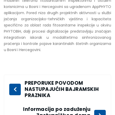
mobilnih telefona fitosanitarnim inspektorima i ostalim
korisnicima u Bosni i Hercegovini sa ugrađenom AppPHYTO
aplikacijom. Pored niza drugih projektnih aktivnosti u službi
jačanja organizacijsko-tehničkih vještina i kapaciteta
specifično za oblast rada fitosanitarne inspekcije u okviru
PHYTOBiH, dalji procesi digitalizacije predstavljaju značajan
integrativan iskorak u modalitetima sinhronizovanog
praćenja i kontrole pojave karantinskih štetnih organizama
u Bosni i Hercegovini.
PREPORUKE POVODOM
NASTUPAJUĆIH BAJRAMSKIH
PRAZNIKA
Informacija po zaduženju