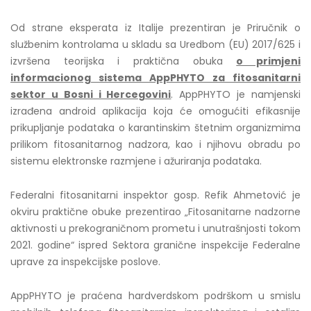
Od strane eksperata iz Italije prezentiran je Priručnik o
službenim kontrolama u skladu sa Uredbom (EU) 2017/625 i
izvršena teorijska i praktična obuka
o primjeni
informacionog sistema AppPHYTO za fitosanitarni
sektor u Bosni i Hercegovini
. AppPHYTO je namjenski
izrađena android aplikacija koja će omogućiti efikasnije
prikupljanje podataka o karantinskim štetnim organizmima
prilikom fitosanitarnog nadzora, kao i njihovu obradu po
sistemu elektronske razmjene i ažuriranja podataka.
Federalni fitosanitarni inspektor gosp. Refik Ahmetović je
okviru praktične obuke prezentirao „Fitosanitarne nadzorne
aktivnosti u prekograničnom prometu i unutrašnjosti tokom
2021. godine“ ispred Sektora granične inspekcije Federalne
uprave za inspekcijske poslove.
AppPHYTO je praćena hardverdskom podrškom u smislu