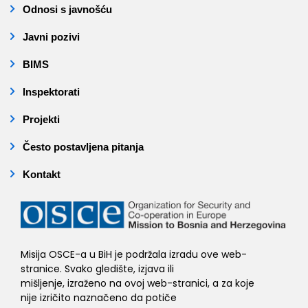
Odnosi s javnošću
Javni pozivi
BIMS
Inspektorati
Projekti
Često postavljena pitanja
Kontakt
Misija OSCE-a u BiH je podržala izradu ove web-
stranice. Svako gledište, izjava ili
mišljenje, izraženo na ovoj web-stranici, a za koje
nije izričito naznačeno da potiče