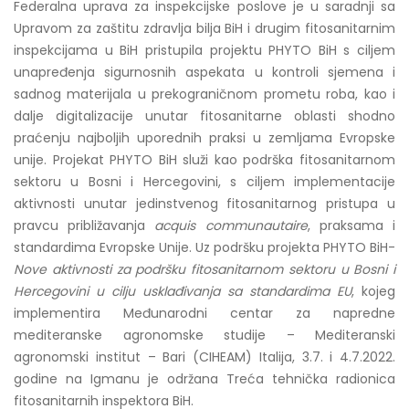
Federalna uprava za inspekcijske poslove je u saradnji sa
Upravom za zaštitu zdravlja bilja BiH i drugim fitosanitarnim
inspekcijama u BiH pristupila projektu PHYTO BiH s ciljem
unapređenja sigurnosnih aspekata u kontroli sjemena i
sadnog materijala u prekograničnom prometu roba, kao i
dalje digitalizacije unutar fitosanitarne oblasti shodno
praćenju najboljih uporednih praksi u zemljama Evropske
unije. Projekat PHYTO BiH služi kao podrška fitosanitarnom
sektoru u Bosni i Hercegovini, s ciljem implementacije
aktivnosti unutar jedinstvenog fitosanitarnog pristupa u
pravcu približavanja
acquis communautaire
, praksama i
standardima Evropske Unije. Uz podršku projekta PHYTO BiH-
Nove aktivnosti za podršku fitosanitarnom sektoru u Bosni i
Hercegovini u cilju usklađivanja sa standardima EU
, kojeg
implementira Međunarodni centar za napredne
mediteranske agronomske studije – Mediteranski
agronomski institut – Bari (CIHEAM) Italija, 3.7. i 4.7.2022.
godine na Igmanu je održana Treća tehnička radionica
fitosanitarnih inspektora BiH.