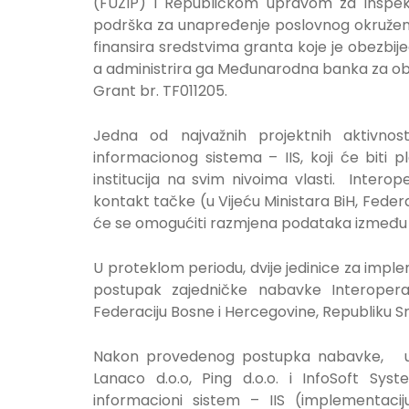
(FUZIP) i Republičkom upravom za inspekc
podrška za unapređenje poslovnog okruženja 
finansira sredstvima granta koje je obezbij
a administrira ga Međunarodna banka za obn
Grant br. TF011205.
Jedna od najvažnih projektnih aktivnos
informacionog sistema – IIS, koji će bit
institucija na svim nivoima vlasti. Interop
kontakt tačke (u Vijeću Ministara BiH, Federac
će se omogućiti razmjena podataka između in
U proteklom periodu, dvije jedinice za impl
postupak zajedničke nabavke Interoperab
Federaciju Bosne i Hercegovine, Republiku Srp
Nakon provedenog postupka nabavke, ugov
Lanaco d.o.o, Ping d.o.o. i InfoSoft Syst
informacioni sistem – IIS (implementacij