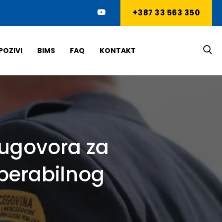
+387 33 563 350
POZIVI
BIMS
FAQ
KONTAKT
 ugovora za
operabilnog