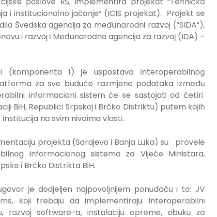
ijske poslove RS, implementira projekat “Tehnička
i institucionalno jačanje” (ICIS projekat). Projekt se
edila Švedska agencija za međunarodni razvoj (“SIDA”),
ovu i razvoj i Međunarodna agencija za razvoj (IDA) –
ti (komponenta 1) je uspostava Interoperabilnog
i platforma za sve buduće razmjene podataka između
erabilni informacioni sistem će se sastojati od četiri
iji BiH, Republici Srpskoj i Brčko Distriktu) putem kojih
stitucija na svim nivoima vlasti.
ementaciju projekta (Sarajevo i Banja Luka) su provele
ilnog informacionog sistema za Vijeće Ministara,
ske i Brčko Distrikta BiH.
or je dodjeljen najpovoljnijem ponuđaču i to: JV
ems, koji trebaju da implementiraju Interoperabilni
u, razvoj software-a, instalaciju opreme, obuku za