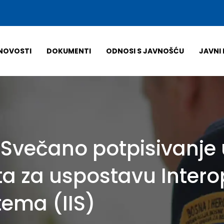
NOVOSTI
DOKUMENTI
ODNOSI S JAVNOŠĆU
JAVNI 
 Svečano potpisivanje
kta za uspostavu Inter
tema (IIS)