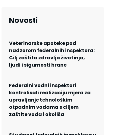
Novosti
Veterinarske apoteke pod
nadzorom federalnih inspektora:
Cilj zaštita zdravlja životinja,
ljudi i sigurnosti hrane
Federalni vodni inspektori
kontrolisali realizaciju mjera za
upravljanje tehnološkim
otpadnim vodama s ciljem
zaštite voda i okoliša
Stručnost federalnih inspektora u