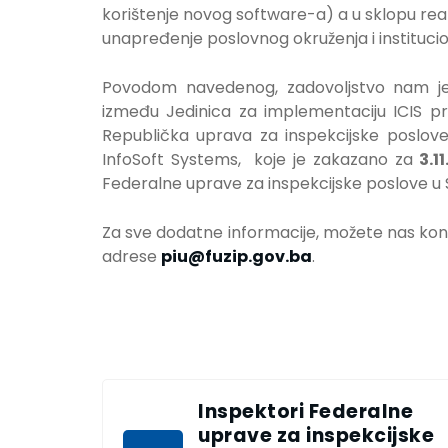
korištenje novog software-a) a u sklopu rea
unapređenje poslovnog okruženja i institucion
Povodom navedenog, zadovoljstvo nam je 
između Jedinica za implementaciju ICIS pr
Republička uprava za inspekcijske poslove 
InfoSoft Systems, koje je zakazano za
3.1
Federalne uprave za inspekcijske poslove u Sa
Za sve dodatne informacije, možete nas kon
adrese
piu@fuzip.gov.ba
.
Inspektori Federalne
uprave za inspekcijske