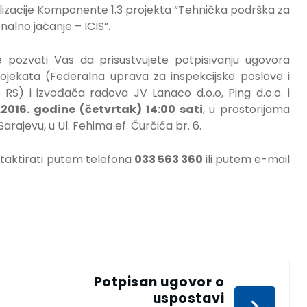
lizacije Komponente 1.3 projekta “Tehnička podrška za
alno jačanje – ICIS”.
pozvati Vas da prisustvujete potpisivanju ugovora
ojekata (Federalna uprava za inspekcijske poslove i
RS) i izvođača radova JV Lanaco d.o.o, Ping d.o.o. i
1.2016. godine (četvrtak) 14:00 sati
, u prostorijama
rajevu, u Ul. Fehima ef. Čurčića br. 6.
taktirati putem telefona
033 563 360
ili putem e-mail
Potpisan ugovor o
uspostavi