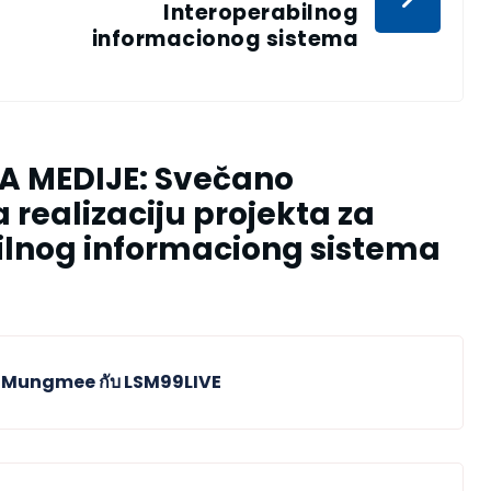
Interoperabilnog
informacionog sistema
ZA MEDIJE: Svečano
 realizaciju projekta za
ilnog informaciong sistema
ือ Mungmee กับ LSM99LIVE