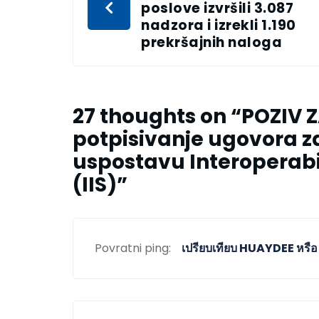
poslove izvršili 3.087
nadzora i izrekli 1.190
prekršajnih naloga
27 thoughts on “
POZIV 
potpisivanje ugovora za
uspostavu Interoperab
(IIS)
”
Povratni ping:
เปรียบเทียบ HUAYDEE หร