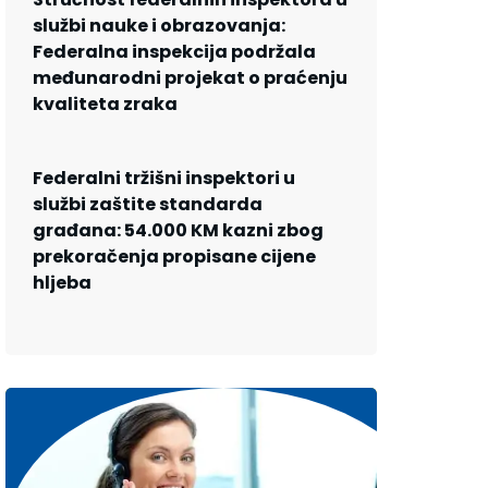
službi nauke i obrazovanja:
Federalna inspekcija podržala
međunarodni projekat o praćenju
kvaliteta zraka
Federalni tržišni inspektori u
službi zaštite standarda
građana: 54.000 KM kazni zbog
prekoračenja propisane cijene
hljeba