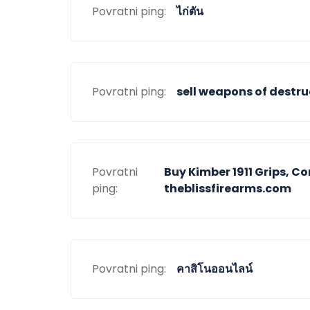
Povratni ping:
ไก่ตัน
Povratni ping:
sell weapons of destru
Povratni
Buy Kimber 1911 Grips, C
ping:
theblissfirearms.com
Povratni ping:
คาสิโนออนไลน์