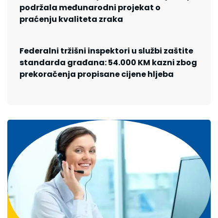
podržala međunarodni projekat o
praćenju kvaliteta zraka
Federalni tržišni inspektori u službi zaštite
standarda građana: 54.000 KM kazni zbog
prekoračenja propisane cijene hljeba