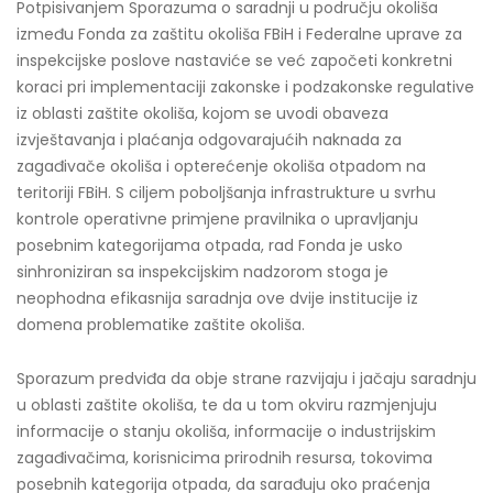
Potpisivanjem Sporazuma o saradnji u području okoliša
između Fonda za zaštitu okoliša FBiH i Federalne uprave za
inspekcijske poslove nastaviće se već započeti konkretni
koraci pri implementaciji zakonske i podzakonske regulative
iz oblasti zaštite okoliša, kojom se uvodi obaveza
izvještavanja i plaćanja odgovarajućih naknada za
zagađivače okoliša i opterećenje okoliša otpadom na
teritoriji FBiH. S ciljem poboljšanja infrastrukture u svrhu
kontrole operativne primjene pravilnika o upravljanju
posebnim kategorijama otpada, rad Fonda je usko
sinhroniziran sa inspekcijskim nadzorom stoga je
neophodna efikasnija saradnja ove dvije institucije iz
domena problematike zaštite okoliša.
Sporazum predviđa da obje strane razvijaju i jačaju saradnju
u oblasti zaštite okoliša, te da u tom okviru razmjenjuju
informacije o stanju okoliša, informacije o industrijskim
zagađivačima, korisnicima prirodnih resursa, tokovima
posebnih kategorija otpada, da sarađuju oko praćenja