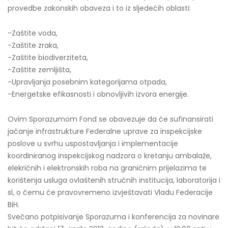
provedbe zakonskih obaveza i to iz sljedećih oblasti:
-Zaštite voda,
-Zaštite zraka,
-Zaštite biodiverziteta,
-Zaštite zemljišta,
-Upravljanja posebnim kategorijama otpada,
-Energetske efikasnosti i obnovljivih izvora energije.
Ovim Sporazumom Fond se obavezuje da će sufinansirati
jačanje infrastrukture Federalne uprave za inspekcijske
poslove u svrhu uspostavljanja i implementacije
koordiniranog inspekcijskog nadzora o kretanju ambalaže,
elekričnih i elektronskih roba na graničnim prijelazima te
korištenja usluga ovlaštenih stručnih institucija, laboratorija i
sl, o čemu će pravovremeno izvještavati Vladu Federacije
BiH.
Svečano potpisivanje Sporazuma i konferencija za novinare