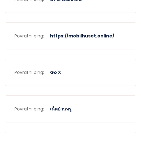
Povratni ping:
https://mobilhuset.online/
Povratni ping:
Go X
Povratni ping:
เน็ตบ้านทรู