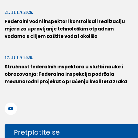
21. JULA 2026.
Federalni vodni inspektori kontrolisali realizaciju
mjera za upravljanje tehnološkim otpadnim
vodama s ciljem zaštite voda i okoliša
17. JULA 2026.
Stručnost federalnih inspektora u službi nauke i
obrazovanja: Federalna inspekcija podržala
međunarodni projekat o praćenju kvaliteta zraka
Pretplatite se