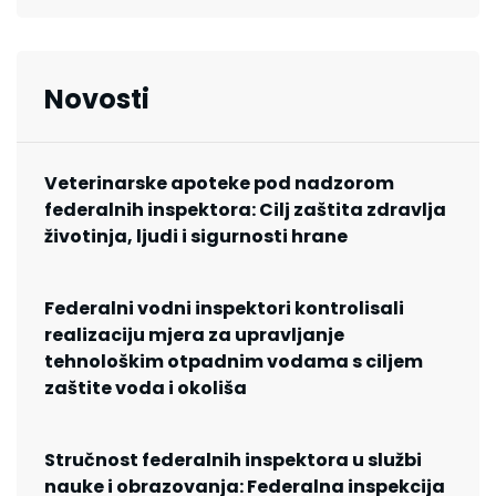
Novosti
Veterinarske apoteke pod nadzorom
federalnih inspektora: Cilj zaštita zdravlja
životinja, ljudi i sigurnosti hrane
Federalni vodni inspektori kontrolisali
realizaciju mjera za upravljanje
tehnološkim otpadnim vodama s ciljem
zaštite voda i okoliša
Stručnost federalnih inspektora u službi
nauke i obrazovanja: Federalna inspekcija