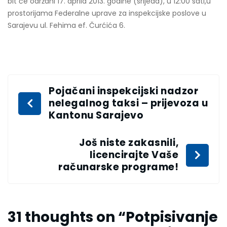
bit će održani 17. aprila 2013. godine (srijeda), u 12:00 sati,u
prostorijama Federalne uprave za inspekcijske poslove u
Sarajevu ul. Fehima ef. Čurćića 6.
Pojačani inspekcijski nadzor
nelegalnog taksi – prijevoza u
Kantonu Sarajevo
Još niste zakasnili,
licencirajte Vaše
računarske programe!
31 thoughts on “
Potpisivanje