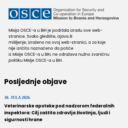
Misija OSCE-a u BiH je podržala izradu ove web-
stranice. Svako gledište, izjava ili
mišljenje, izraženo na ovoj web-stranici, a za koje
nije izričito naznačeno da potiče
iz Misije OSCE-a u BiH, ne odražava nužno zvaničnu
politiku Misije OSCE-a u BiH.
Posljednje objave
30. JULA 2026.
Veterinarske apoteke pod nadzorom federalnih
inspektora: Cilj zaštita zdravlja životinja, ljudi i
sigurnosti hrane