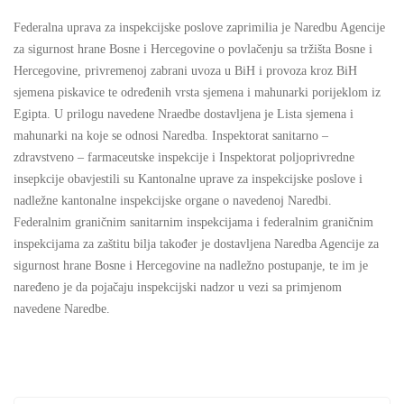
Federalna uprava za inspekcijske poslove zaprimilia je Naredbu Agencije
za sigurnost hrane Bosne i Hercegovine o povlačenju sa tržišta Bosne i
Hercegovine, privremenoj zabrani uvoza u BiH i provoza kroz BiH
sjemena piskavice te određenih vrsta sjemena i mahunarki porijeklom iz
Egipta. U prilogu navedene Nraedbe dostavljena je Lista sjemena i
mahunarki na koje se odnosi Naredba. Inspektorat sanitarno –
zdravstveno – farmaceutske inspekcije i Inspektorat poljoprivredne
insepkcije obavjestili su Kantonalne uprave za inspekcijske poslove i
nadležne kantonalne inspekcijske organe o navedenoj Naredbi.
Federalnim graničnim sanitarnim inspekcijama i federalnim graničnim
inspekcijama za zaštitu bilja također je dostavljena Naredba Agencije za
sigurnost hrane Bosne i Hercegovine na nadležno postupanje, te im je
naređeno je da pojačaju inspekcijski nadzor u vezi sa primjenom
navedene Naredbe.