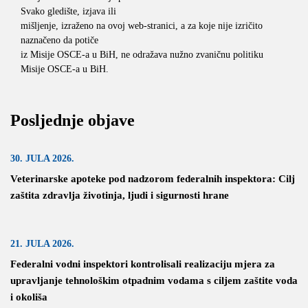
Svako gledište, izjava ili
mišljenje, izraženo na ovoj web-stranici, a za koje nije izričito
naznačeno da potiče
iz Misije OSCE-a u BiH, ne odražava nužno zvaničnu politiku
Misije OSCE-a u BiH.
Posljednje objave
30. JULA 2026.
Veterinarske apoteke pod nadzorom federalnih inspektora: Cilj
zaštita zdravlja životinja, ljudi i sigurnosti hrane
21. JULA 2026.
Federalni vodni inspektori kontrolisali realizaciju mjera za
upravljanje tehnološkim otpadnim vodama s ciljem zaštite voda
i okoliša