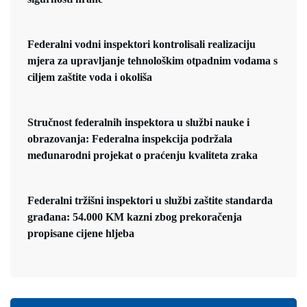
Federalni vodni inspektori kontrolisali realizaciju
mjera za upravljanje tehnološkim otpadnim vodama s
ciljem zaštite voda i okoliša
Stručnost federalnih inspektora u službi nauke i
obrazovanja: Federalna inspekcija podržala
međunarodni projekat o praćenju kvaliteta zraka
Federalni tržišni inspektori u službi zaštite standarda
građana: 54.000 KM kazni zbog prekoračenja
propisane cijene hljeba