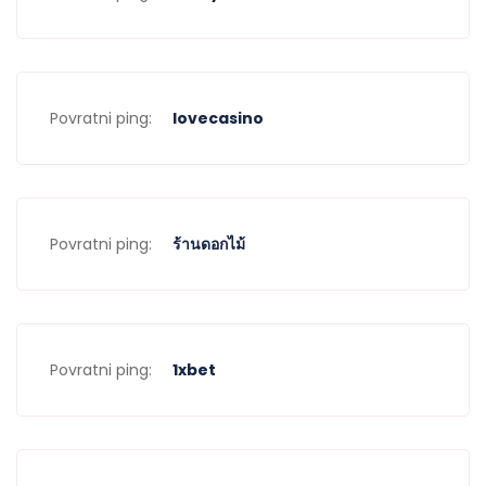
Povratni ping:
lovecasino
Povratni ping:
ร้านดอกไม้
Povratni ping:
1xbet