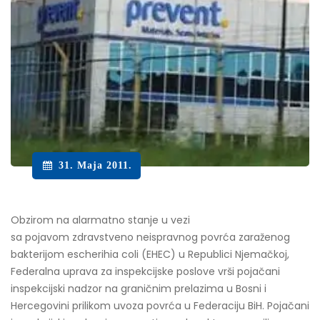
31. Maja 2011.
Obzirom na alarmatno stanje u vezi
sa pojavom zdravstveno neispravnog povrća zaraženog
bakterijom escherihia coli (EHEC) u Republici Njemačkoj,
Federalna uprava za inspekcijske poslove vrši pojačani
inspekcijski nadzor na graničnim prelazima u Bosni i
Hercegovini prilikom uvoza povrća u Federaciju BiH. Pojačani