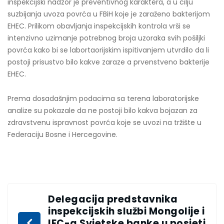
inspekcijski nadzor je preventivnog karaktera, a u cilju
suzbijanja uvoza povrća u FBiH koje je zaraženo bakterijom
EHEC. Prilikom obavljanja inspekcijskih kontrola vrši se
intenzivno uzimanje potrebnog broja uzoraka svih pošiljki
povrća kako bi se labortaorijskim ispitivanjem utvrdilo da li
postoji prisustvo bilo kakve zaraze a prvenstveno bakterije
EHEC.
Prema dosadašnjim podacima sa terena laboratorijske
analize su pokazale da ne postoji bilo kakva bojazan za
zdravstvenu ispravnost povrća koje se uvozi na tržište u
Federaciju Bosne i Hercegovine.
Delegacija predstavnika
inspekcijskih službi Mongolije i
IFC-a Svjetske banke u posjeti