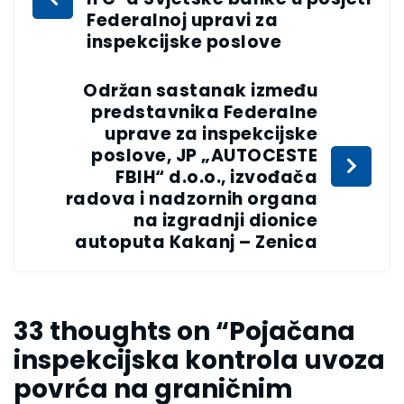
Federalnoj upravi za
inspekcijske poslove
Održan sastanak između
predstavnika Federalne
uprave za inspekcijske
poslove, JP „AUTOCESTE
FBIH“ d.o.o., izvođača
radova i nadzornih organa
na izgradnji dionice
autoputa Kakanj – Zenica
33 thoughts on “
Pojačana
inspekcijska kontrola uvoza
povrća na graničnim