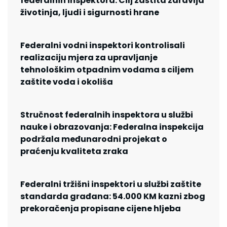
federalnih inspektora: Cilj zaštita zdravlja
životinja, ljudi i sigurnosti hrane
Federalni vodni inspektori kontrolisali
realizaciju mjera za upravljanje
tehnološkim otpadnim vodama s ciljem
zaštite voda i okoliša
Stručnost federalnih inspektora u službi
nauke i obrazovanja: Federalna inspekcija
podržala međunarodni projekat o
praćenju kvaliteta zraka
Federalni tržišni inspektori u službi zaštite
standarda građana: 54.000 KM kazni zbog
prekoračenja propisane cijene hljeba