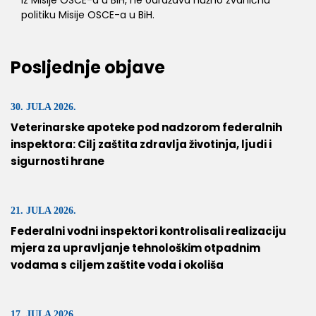
iz Misije OSCE-a u BiH, ne odražava nužno zvaničnu
politiku Misije OSCE-a u BiH.
Posljednje objave
30. JULA 2026.
Veterinarske apoteke pod nadzorom federalnih
inspektora: Cilj zaštita zdravlja životinja, ljudi i
sigurnosti hrane
21. JULA 2026.
Federalni vodni inspektori kontrolisali realizaciju
mjera za upravljanje tehnološkim otpadnim
vodama s ciljem zaštite voda i okoliša
17. JULA 2026.