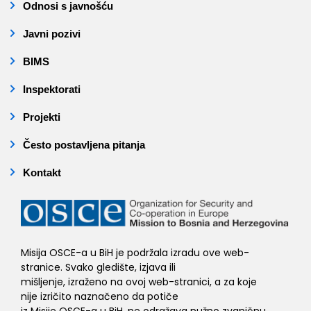
Odnosi s javnošću
Javni pozivi
BIMS
Inspektorati
Projekti
Često postavljena pitanja
Kontakt
Misija OSCE-a u BiH je podržala izradu ove web-
stranice. Svako gledište, izjava ili
mišljenje, izraženo na ovoj web-stranici, a za koje
nije izričito naznačeno da potiče