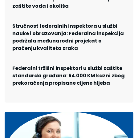
zaštite voda i okoliša
Stručnost federalnih inspektora u službi
nauke i obrazovanja: Federalna inspekcija
podržala međunarodni projekat o
praćenju kvaliteta zraka
Federalni tržišni inspektori u službi zaštite
standarda građana: 54.000 KM kazni zbog
prekoračenja propisane cijene hljeba