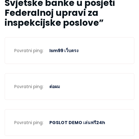
Svjetske banke u posjeti
Federalnoj upravi za
inspekcijske poslove
”
Povratni ping:
lsm99 เว็บตรง
Povratni ping:
ต่อผม
Povratni ping:
PGSLOT DEMO เล่นฟรี24h