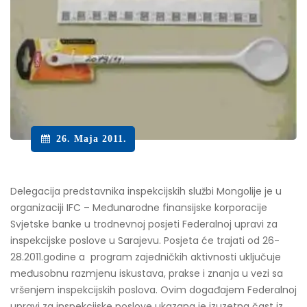
26. Maja 2011.
Delegacija predstavnika inspekcijskih službi Mongolije je u
organizaciji IFC – Međunarodne finansijske korporacije
Svjetske banke u trodnevnoj posjeti Federalnoj upravi za
inspekcijske poslove u Sarajevu. Posjeta će trajati od 26-
28.2011.godine a program zajedničkih aktivnosti uključuje
međusobnu razmjenu iskustava, prakse i znanja u vezi sa
vršenjem inspekcijskih poslova. Ovim događajem Federalnoj
upravi za inspekcijske poslove ukazana je izuzetna čast iz