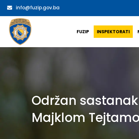
info@fuzip.gov.ba
FUZIP
INSPEKTORATI
Održan sastanak
Majklom Tejtam