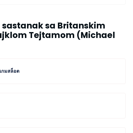
 sastanak sa Britanskim
jklom Tejtamom (Michael
 เกมสล็อต