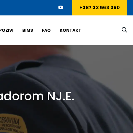
+387 33 563 350
POZIVI
BIMS
FAQ
KONTAKT
adorom NJ.E.