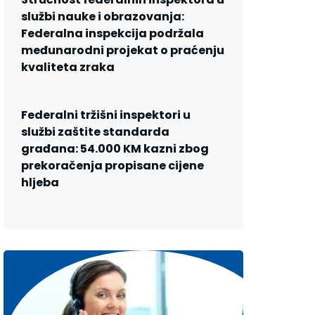
službi nauke i obrazovanja:
Federalna inspekcija podržala
međunarodni projekat o praćenju
kvaliteta zraka
Federalni tržišni inspektori u
službi zaštite standarda
građana: 54.000 KM kazni zbog
prekoračenja propisane cijene
hljeba