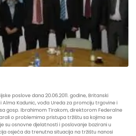
ske poslove dana 20.06.2011. godine, Britanski
Alma Kadunic, vođa Ureda za promciju trgovine i
se sa gosp. Ibrahimom Tirakom, direktorom Federalne
rali o problemima pristupa tržištu sa kojima se
je su osnovne djelatnosti i poslovanje bazirani u
ija osjeća da trenutna situacija na tržištu nanosi