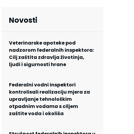
Novosti
Veterinarske apoteke pod
nadzorom federalnih inspektora:
Cilj zaštita zdravlja životinja,
ljudi i sigurnosti hrane
Federalni vodni inspektori
kontrolisali realizaciju mjera za
upravljanje tehnološkim
otpadnim vodama s ciljem
zaštite voda i okoliša
Stručnost federalnih inspektora u