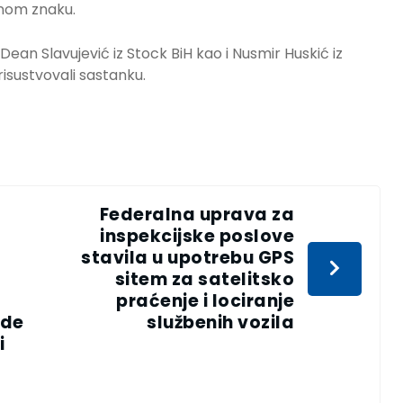
itnom znaku.
Dean Slavujević iz Stock BiH kao i Nusmir Huskić iz
isustvovali sastanku.
Federalna uprava za
inspekcijske poslove
stavila u upotrebu GPS
sitem za satelitsko
praćenje i lociranje
ede
službenih vozila
i