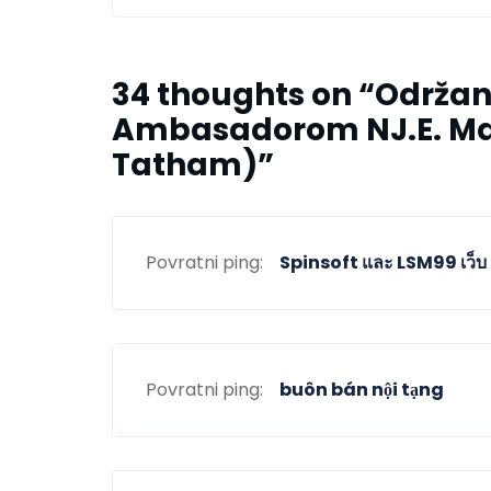
34 thoughts on “
Održan
Ambasadorom NJ.E. Ma
Tatham)
”
Povratni ping:
Spinsoft และ LSM99 เว็บ
Povratni ping:
buôn bán nội tạng