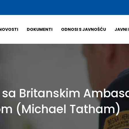
NOVOSTI
DOKUMENTI
ODNOSI S JAVNOŠĆU
JAVNI 
 sa Britanskim Ambas
om (Michael Tatham)