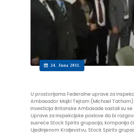
24. Juna 2011.
U prostorijama Federalne uprave za inspekcij
Ambasador Majkl Tejtam (Michael Tatham) i 
investicija Britanske Ambasade sastali su 
Uprave za inspekcijske poslove da bi razgova
susreće Stock Spirits grupacija, kompanija či
Ujedinjenom Kraljevstvu. Stock Spirits grupac