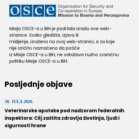
Misija OSCE-a u BiH je podržala izradu ove web-
stranice. Svako gledište, izjava ili
mišljenje, izraženo na ovoj web-stranici, a za koje
nije izričito naznačeno da potiče
iz Misije OSCE-a u BiH, ne odražava nužno zvaničnu
politiku Misije OSCE-a u BiH.
Posljednje objave
30. JULA 2026.
Veterinarske apoteke pod nadzorom federalnih
inspektora: Cilj zaštita zdravlja životinja, ljudi i
sigurnosti hrane