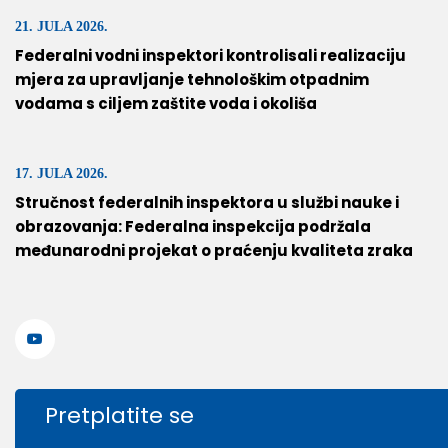
21. JULA 2026.
Federalni vodni inspektori kontrolisali realizaciju
mjera za upravljanje tehnološkim otpadnim
vodama s ciljem zaštite voda i okoliša
17. JULA 2026.
Stručnost federalnih inspektora u službi nauke i
obrazovanja: Federalna inspekcija podržala
međunarodni projekat o praćenju kvaliteta zraka
Pretplatite se