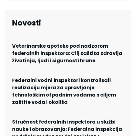
Novosti
Veterinarske apoteke pod nadzorom
federalnih inspektora: Cilj zaštita zdravlja
životinja, ljudi i sigurnosti hrane
Federalni vodni inspektori kontrolisali
realizaciju mjera za upravljanje
tehnološkim otpadnim vodama s ciljem
zaštite voda i okoliša
Stručnost federalnih inspektora u službi
nauke i obrazovanja: Federalna inspekcija