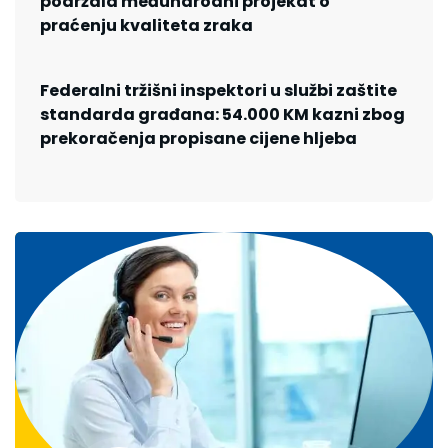
podržala međunarodni projekat o
praćenju kvaliteta zraka
Federalni tržišni inspektori u službi zaštite
standarda građana: 54.000 KM kazni zbog
prekoračenja propisane cijene hljeba