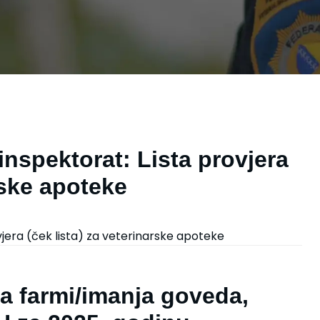
inspektorat: Lista provjera
rske apoteke
vjera (ček lista) za veterinarske apoteke
la farmi/imanja goveda,