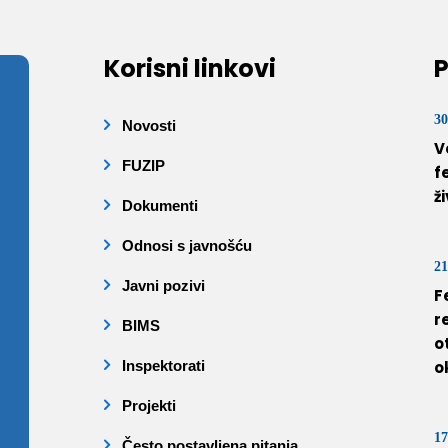
Korisni linkovi
P
30
Novosti
V
FUZIP
f
ž
Dokumenti
Odnosi s javnošću
21
Javni pozivi
F
r
BIMS
o
Inspektorati
o
Projekti
17
Često postavljena pitanja