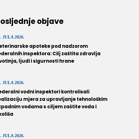
osljednje objave
. JULA 2026.
eterinarske apoteke pod nadzorom
ederalnih inspektora: Cilj zaštita zdravlja
ivotinja, ljudi i sigurnosti hrane
. JULA 2026.
ederalni vodni inspektori kontrolisali
ealizaciju mjera za upravljanje tehnološkim
tpadnim vodama s ciljem zaštite voda i
koliša
. JULA 2026.