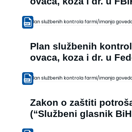
ovaca, koza i dr. u FB
Plan službenih kontrola farmi/imanja goveda,
Plan službenih kontro
ovaca, koza i dr. u Fed
Plan službenih kontrola farmi/imanja goveda, 
Zakon o zaštiti potroš
(“Službeni glasnik BiH”