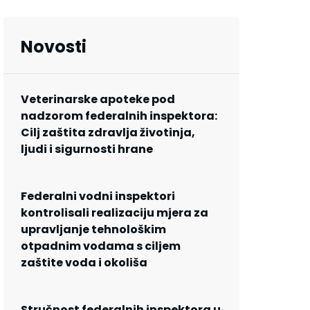
Novosti
Veterinarske apoteke pod
nadzorom federalnih inspektora:
Cilj zaštita zdravlja životinja,
ljudi i sigurnosti hrane
Federalni vodni inspektori
kontrolisali realizaciju mjera za
upravljanje tehnološkim
otpadnim vodama s ciljem
zaštite voda i okoliša
Stručnost federalnih inspektora u