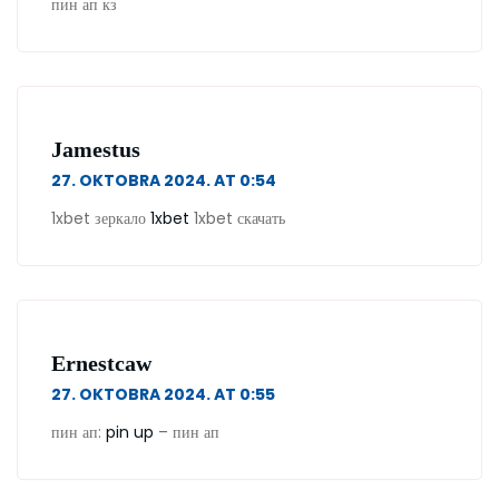
пин ап кз
Jamestus
27. OKTOBRA 2024. AT 0:54
1xbet зеркало
1xbet
1xbet скачать
Ernestcaw
27. OKTOBRA 2024. AT 0:55
пин ап:
pin up
– пин ап