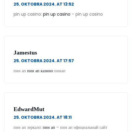
25. OKTOBRA 2024. AT 13:52
pin up casino:
pin up casino
– pin up casino
Jamestus
25. OKTOBRA 2024. AT 17:57
пин ап
пин ап казино
пинап
EdwardMut
25. OKTOBRA 2024. AT 18:11
пин ап зеркало:
пин ап
– пин ап официальный сайт