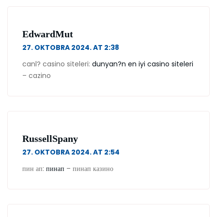
EdwardMut
27. OKTOBRA 2024. AT 2:38
canl? casino siteleri:
dunyan?n en iyi casino siteleri
– cazino
RussellSpany
27. OKTOBRA 2024. AT 2:54
пин ап:
пинап
– пинап казино