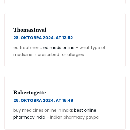
ThomasInval
28. OKTOBRA 2024. AT 13:52
ed treatment:
ed meds online
– what type of
medicine is prescribed for allergies
Robertogette
28. OKTOBRA 2024. AT 16:49
buy medicines online in india:
best online
pharmacy india
– indian pharmacy paypal