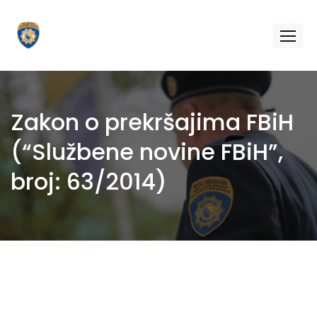
Zakon o prekršajima FBiH
(“Službene novine FBiH”,
broj: 63/2014)