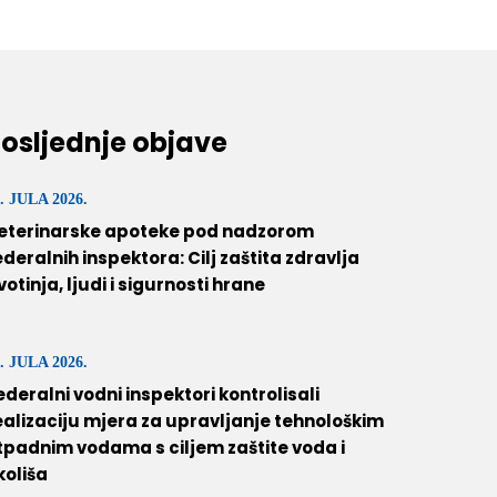
osljednje objave
. JULA 2026.
eterinarske apoteke pod nadzorom
ederalnih inspektora: Cilj zaštita zdravlja
ivotinja, ljudi i sigurnosti hrane
. JULA 2026.
ederalni vodni inspektori kontrolisali
ealizaciju mjera za upravljanje tehnološkim
tpadnim vodama s ciljem zaštite voda i
koliša