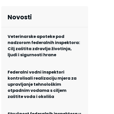
Novosti
Veterinarske apoteke pod
nadzorom federalnih inspektora:
Cilj zaštita zdravlja životinja,
ljudi i sigurnosti hrane
Federalni vodni inspektori
kontrolisali realizaciju mjera za
upravljanje tehnološkim
otpadnim vodama s ciljem
zaštite voda i okoliša
Stručnost federalnih inspektora u