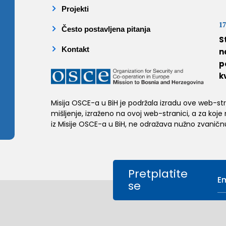
Projekti
17
Često postavljena pitanja
S
Kontakt
n
p
k
Misija OSCE-a u BiH je podržala izradu ove web-stran
mišljenje, izraženo na ovoj web-stranici, a za koje
iz Misije OSCE-a u BiH, ne odražava nužno zvaničnu
Pretplatite
se