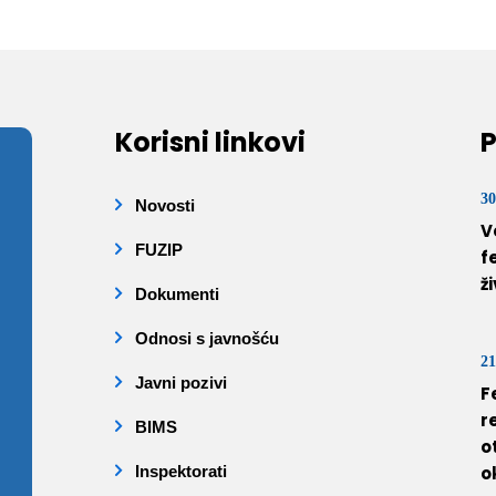
Korisni linkovi
P
30
Novosti
V
FUZIP
f
ž
Dokumenti
Odnosi s javnošću
21
Javni pozivi
F
r
BIMS
o
Inspektorati
o