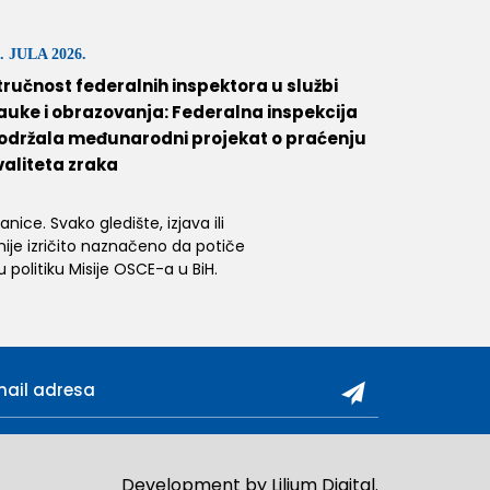
. JULA 2026.
tručnost federalnih inspektora u službi
auke i obrazovanja: Federalna inspekcija
održala međunarodni projekat o praćenju
valiteta zraka
ice. Svako gledište, izjava ili
 nije izričito naznačeno da potiče
 politiku Misije OSCE-a u BiH.
Development by
Lilium Digital
.