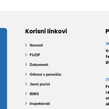
Korisni linkovi
P
30
Novosti
V
FUZIP
f
ž
Dokumenti
Odnosi s javnošću
21
Javni pozivi
F
r
BIMS
o
Inspektorati
o