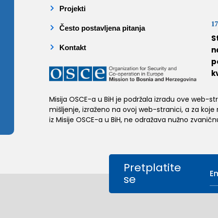
Projekti
17
Često postavljena pitanja
S
Kontakt
n
p
k
Misija OSCE-a u BiH je podržala izradu ove web-stran
mišljenje, izraženo na ovoj web-stranici, a za koje
iz Misije OSCE-a u BiH, ne odražava nužno zvaničnu
Pretplatite
se