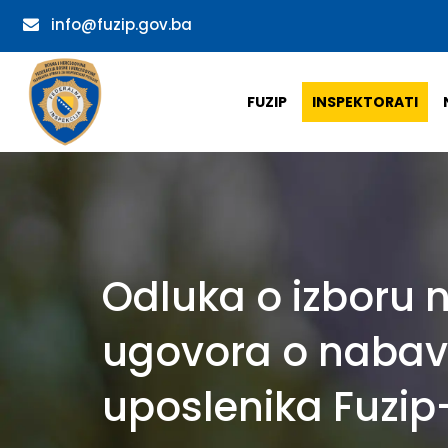
info@fuzip.gov.ba
FUZIP
INSPEKTORATI
Odluka o izboru n
ugovora o nabavc
uposlenika Fuzip