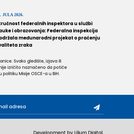
. JULA 2026.
tručnost federalnih inspektora u službi
auke i obrazovanja: Federalna inspekcija
održala međunarodni projekat o praćenju
valiteta zraka
ice. Svako gledište, izjava ili
 nije izričito naznačeno da potiče
 politiku Misije OSCE-a u BiH.
Development by
Lilium Digital
.