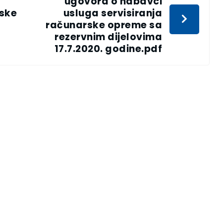
ugovora o nabavci
rske
usluga servisiranja
računarske opreme sa
rezervnim dijelovima
17.7.2020. godine.pdf