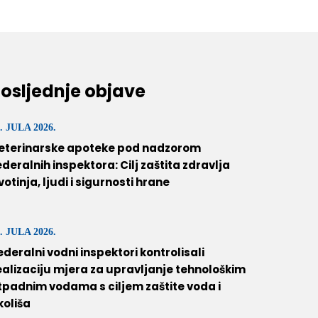
osljednje objave
. JULA 2026.
eterinarske apoteke pod nadzorom
ederalnih inspektora: Cilj zaštita zdravlja
ivotinja, ljudi i sigurnosti hrane
. JULA 2026.
ederalni vodni inspektori kontrolisali
ealizaciju mjera za upravljanje tehnološkim
tpadnim vodama s ciljem zaštite voda i
koliša