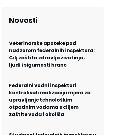
Novosti
Veterinarske apoteke pod
nadzorom federalnih inspektora:
Cilj zaštita zdravlja životinja,
ljudi i sigurnosti hrane
Federalni vodni inspektori
kontrolisali realizaciju mjera za
upravljanje tehnološkim
otpadnim vodama s ciljem
zaštite voda i okoliša
Stručnost federalnih inspektora u