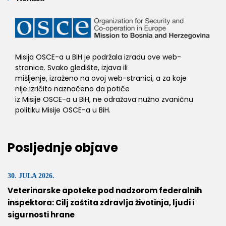
Misija OSCE-a u BiH je podržala izradu ove web-
stranice. Svako gledište, izjava ili
mišljenje, izraženo na ovoj web-stranici, a za koje
nije izričito naznačeno da potiče
iz Misije OSCE-a u BiH, ne odražava nužno zvaničnu
politiku Misije OSCE-a u BiH.
Posljednje objave
30. JULA 2026.
Veterinarske apoteke pod nadzorom federalnih
inspektora: Cilj zaštita zdravlja životinja, ljudi i
sigurnosti hrane