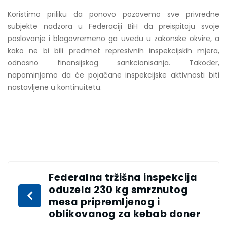
Koristimo priliku da ponovo pozovemo sve privredne
subjekte nadzora u Federaciji BiH da preispitaju svoje
poslovanje i blagovremeno ga uvedu u zakonske okvire, a
kako ne bi bili predmet represivnih inspekcijskih mjera,
odnosno finansijskog sankcionisanja. Također,
napominjemo da će pojačane inspekcijske aktivnosti biti
nastavljene u kontinuitetu.
Federalna tržišna inspekcija
oduzela 230 kg smrznutog
mesa pripremljenog i
oblikovanog za kebab doner