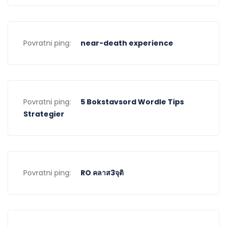
Povratni ping:
near-death experience
Povratni ping:
5 Bokstavsord Wordle Tips
Strategier
Povratni ping:
RO คลาส3จุติ