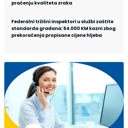
praćenju kvaliteta zraka
Federalni tržišni inspektori u službi zaštite
standarda građana: 54.000 KM kazni zbog
prekoračenja propisane cijene hljeba