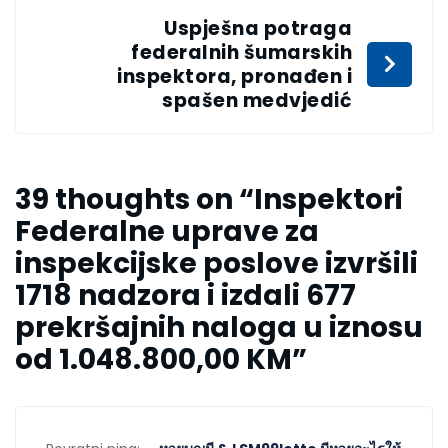
Uspješna potraga
federalnih šumarskih
inspektora, pronađen i
spašen medvjedić
39 thoughts on “
Inspektori
Federalne uprave za
inspekcijske poslove izvršili
1718 nadzora i izdali 677
prekršajnih naloga u iznosu
od 1.048.800,00 KM
”