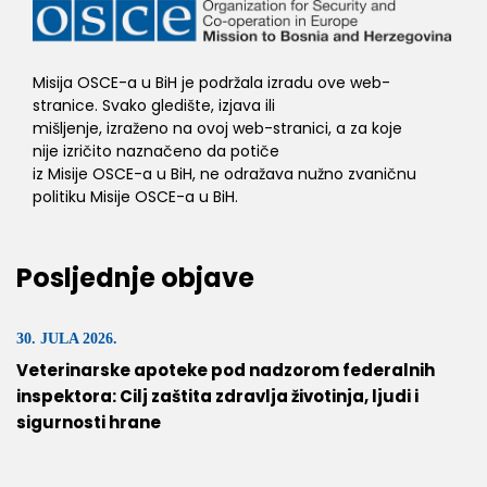
Misija OSCE-a u BiH je podržala izradu ove web-
stranice. Svako gledište, izjava ili
mišljenje, izraženo na ovoj web-stranici, a za koje
nije izričito naznačeno da potiče
iz Misije OSCE-a u BiH, ne odražava nužno zvaničnu
politiku Misije OSCE-a u BiH.
Posljednje objave
30. JULA 2026.
Veterinarske apoteke pod nadzorom federalnih
inspektora: Cilj zaštita zdravlja životinja, ljudi i
sigurnosti hrane