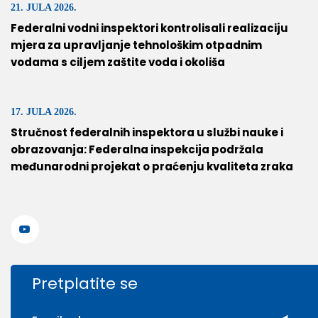
21. JULA 2026.
Federalni vodni inspektori kontrolisali realizaciju
mjera za upravljanje tehnološkim otpadnim
vodama s ciljem zaštite voda i okoliša
17. JULA 2026.
Stručnost federalnih inspektora u službi nauke i
obrazovanja: Federalna inspekcija podržala
međunarodni projekat o praćenju kvaliteta zraka
Pretplatite se