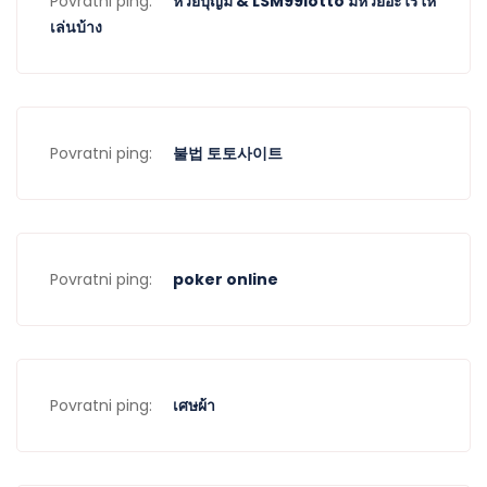
Povratni ping:
หวยบุญมี & LSM99lotto มีหวยอะไรให้
เล่นบ้าง
Povratni ping:
불법 토토사이트
Povratni ping:
poker online
Povratni ping:
เศษผ้า