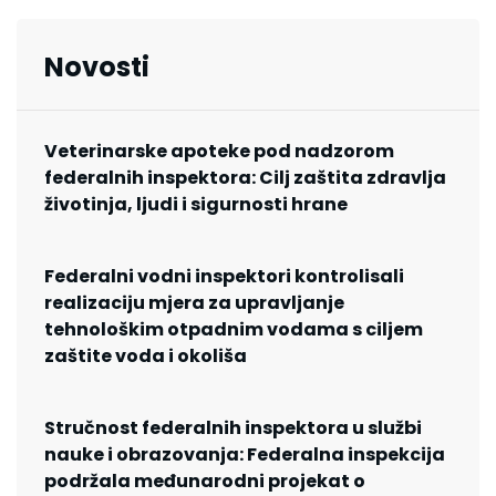
Novosti
Veterinarske apoteke pod nadzorom
federalnih inspektora: Cilj zaštita zdravlja
životinja, ljudi i sigurnosti hrane
Federalni vodni inspektori kontrolisali
realizaciju mjera za upravljanje
tehnološkim otpadnim vodama s ciljem
zaštite voda i okoliša
Stručnost federalnih inspektora u službi
nauke i obrazovanja: Federalna inspekcija
podržala međunarodni projekat o