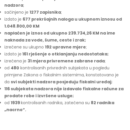
nadzora
;
sačinjeno je
1277
zapisnika
;
izdato je
677 prekršajnih naloga u ukupnom iznosu od
1.048.800,00 KM
naplaćen je iznos od ukupno 239.734,26 KM na ime
naknada za vode, šume, ceste i zrak;
izrečene su ukupno
192 upravne mjere
;
izdato je
161 rješenje o otklanjanju nedostataka;
izrečena je
31 mjera privremene zabrane rada
;
od
480
kontrolisanih privrednih subjekata u pogledu
primjene Zakona o fiskalnim sistemima, konstatovano je
da
svi subjekti nadzora posjeduju fiskalni uređaj;
116 subjekata nadzora nije izdavalo fiskalne račune za
prodate robe i izvršene usluge;
od
1939
kontrolisanih radnika, zatečena su
82 radnika
„nacrno“.