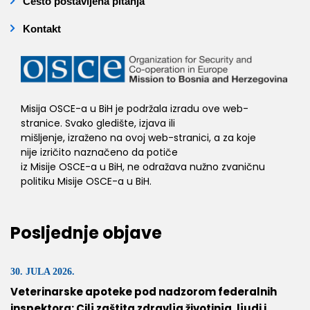
Često postavljena pitanja
Kontakt
Misija OSCE-a u BiH je podržala izradu ove web-
stranice. Svako gledište, izjava ili
mišljenje, izraženo na ovoj web-stranici, a za koje
nije izričito naznačeno da potiče
iz Misije OSCE-a u BiH, ne odražava nužno zvaničnu
politiku Misije OSCE-a u BiH.
Posljednje objave
30. JULA 2026.
Veterinarske apoteke pod nadzorom federalnih
inspektora: Cilj zaštita zdravlja životinja, ljudi i