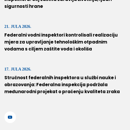
sigurnosti hrane
21. JULA 2026.
Federalni vodni inspektori kontrolisali realizaciju
mjera za upravljanje tehnološkim otpadnim
vodama s ciljem zaštite voda i okoliša
17. JULA 2026.
Stručnost federalnih inspektora u službi nauke i
obrazovanja: Federalna inspekcija podržala
međunarodni projekat o praćenju kvaliteta zraka