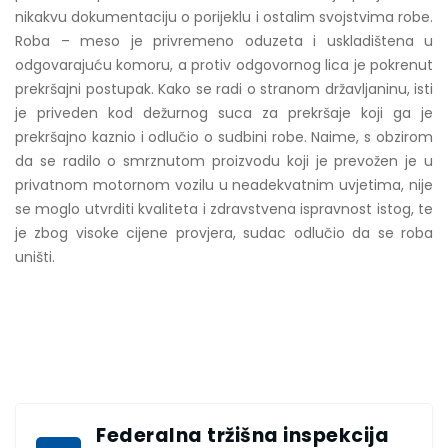
nikakvu dokumentaciju o porijeklu i ostalim svojstvima robe.
Roba – meso je privremeno oduzeta i uskladištena u
odgovarajuću komoru, a protiv odgovornog lica je pokrenut
prekršajni postupak. Kako se radi o stranom državljaninu, isti
je priveden kod dežurnog suca za prekršaje koji ga je
prekršajno kaznio i odlučio o sudbini robe. Naime, s obzirom
da se radilo o smrznutom proizvodu koji je prevožen je u
privatnom motornom vozilu u neadekvatnim uvjetima, nije
se moglo utvrditi kvaliteta i zdravstvena ispravnost istog, te
je zbog visoke cijene provjera, sudac odlučio da se roba
uništi.
Federalna tržišna inspekcija