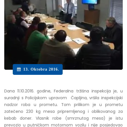
13. Oktobra 2016.
Dana 11.10.2016. godine, Federalna tržišna inspekcija je, u
suradnji s Policijskom upravom Čapljina, vršila inspekcijski
nadzor roba u prometu. Tom prilikom je u prometu
zatečeno 230 kg mesa pripremljenog i oblikovanog za
kebab doner. Vlasnik robe (smrznutog mesa) je istu
prevozio u putničkom motornom vozilu i nije posjedovao