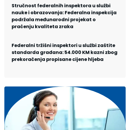
Stručnost federalnih inspektora u službi
nauke i obrazovanja: Federalna inspekcija
podržala međunarodni projekat o
praćenju kvaliteta zraka
Federalni tržišni inspektori u službi zaštite
standarda građana: 54.000 KM kazni zbog
prekoračenja propisane cijene hljeba