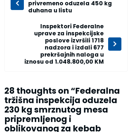
privremeno oduzela 450 kg
duhana u listu
Inspektori Federalne
uprave za inspekcijske
poslove izvršili 1718
nadzora i izdali 677
prekršajnih naloga u
iznosu od 1.048.800,00 KM
28 thoughts on “
Federalna
tržišna inspekcija oduzela
230 kg smrznutog mesa
pripremljenog i
oblikovanog za kebab